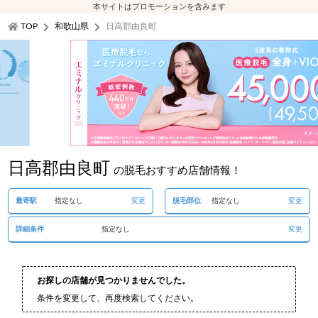
本サイトはプロモーションを含みます
TOP
和歌山県
日高郡由良町
日高郡由良町
の脱毛おすすめ店舗情報！
最寄駅
指定なし
変更
脱毛部位
指定なし
変更
詳細条件
指定なし
変更
お探しの店舗が見つかりませんでした。
条件を変更して、再度検索してください。