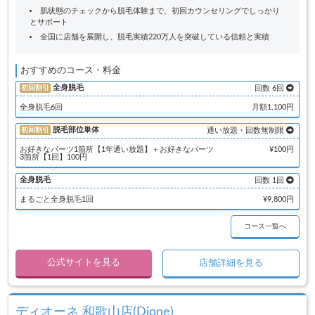
肌状態のチェックから脱毛体験まで、初回カウンセリングでしっかり
とサポート
全国に店舗を展開し、脱毛実績220万人を突破している信頼と実績
おすすめのコース・料金
全身脱毛
初回割引
回数 6回
全身脱毛6回
月額1,100円
脱毛部位単体
初回割引
通い放題・回数無制限
お好きなパーツ1箇所【1年通い放題】＋お好きなパーツ
¥100円
3箇所【1回】100円
全身脱毛
回数 1回
まるごと全身脱毛1回
¥9,800円
コース一覧へ
公式サイトを見る
店舗詳細を見る
ディオーネ 和歌山店(Dione)