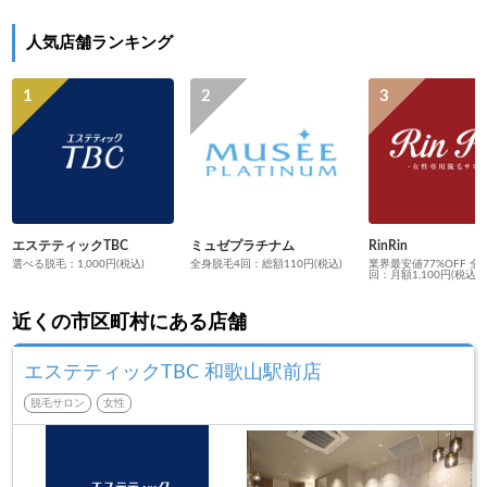
人気店舗ランキング
エステティックTBC
ミュゼプラチナム
RinRin
選べる脱毛：1,000円(税込)
全身脱毛4回：総額110円(税込)
業界最安値77%OFF 全
回：月額1,100円(税込)
近くの市区町村にある店舗
エステティックTBC 和歌山駅前店
脱毛サロン
女性