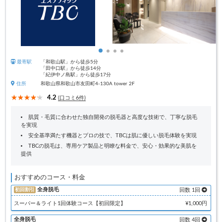
最寄駅
「和歌山駅」から徒歩5分
「田中口駅」から徒歩14分
「紀伊中ノ島駅」から徒歩17分
住所
和歌山県和歌山市友田町4-130A tower 2F
4.2
(口コミ6件)
肌質・毛質に合わせた独自開発の脱毛器と高度な技術で、丁寧な脱毛
を実現
安全基準満たす機器とプロの技で、TBCは肌に優しい脱毛体験を実現
TBCの脱毛は、専用ケア製品と明瞭な料金で、安心・効果的な美肌を
提供
おすすめのコース・料金
全身脱毛
初回割引
回数 1回
スーパー＆ライト1回体験コース【初回限定】
¥1,000円
全身脱毛
回数 4回