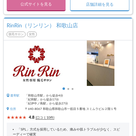
公式サイトを見る
店舗詳細を見る
RinRin（リンリン） 和歌山店
脱毛サロン
女性
最寄駅
「和歌山市駅」から徒歩4分
「紀和駅」から徒歩17分
「紀伊中ノ島駅」から徒歩27分
住所
〒640-8067 和歌山県和歌山市一筋目５番地 スミムラビル２階１号
4.8
(口コミ10件)
「SPL」方式を採用しているため、痛みや肌トラブルが少なく、スピ
ーディーで確実