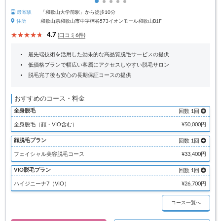
最寄駅
「和歌山大学前駅」から徒歩10分
住所
和歌山県和歌山市中字楠谷573イオンモール和歌山B1F
4.7
(口コミ6件)
最先端技術を活用した効果的な高品質脱毛サービスの提供
低価格プランで幅広い客層にアクセスしやすい脱毛サロン
脱毛完了後も安心の長期保証コースの提供
おすすめのコース・料金
全身脱毛
回数 1回
全身脱毛（顔・VIO含む）
¥50,000円
顔脱毛プラン
回数 1回
フェイシャル美容脱毛コース
¥33,400円
VIO脱毛プラン
回数 1回
ハイジニーナ7（VIO）
¥26,700円
コース一覧へ