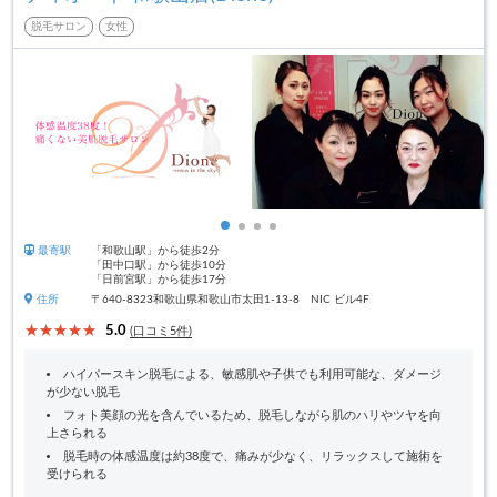
脱毛サロン
女性
最寄駅
「和歌山駅」から徒歩2分
「田中口駅」から徒歩10分
「日前宮駅」から徒歩17分
住所
〒640-8323和歌山県和歌山市太田1-13-8 NIC ビル4F
5.0
(口コミ5件)
ハイパースキン脱毛による、敏感肌や子供でも利用可能な、ダメージ
が少ない脱毛
フォト美顔の光を含んでいるため、脱毛しながら肌のハリやツヤを向
上さられる
脱毛時の体感温度は約38度で、痛みが少なく、リラックスして施術を
受けられる