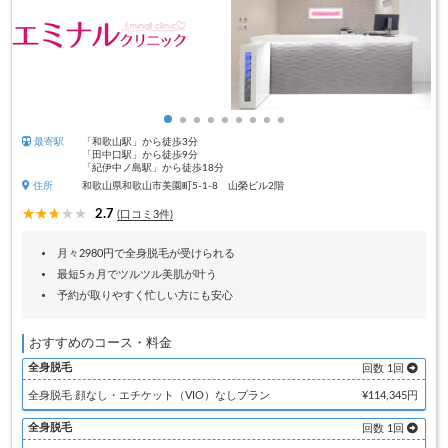
最寄駅
「和歌山駅」から徒歩3分
「田中口駅」から徒歩9分
「紀伊中ノ島駅」から徒歩18分
住所
和歌山県和歌山市美園町5-1-8 山榮ビル2階
2.7
(口コミ3件)
月々2980円で全身脱毛が受けられる
最短5ヵ月でツルツル美肌が叶う
予約が取りやすく忙しい方にも安心
おすすめのコース・料金
全身脱毛
回数 1回
全身脱毛 顔なし・エチケット（VIO）なしプラン
¥114,345円
全身脱毛
回数 1回