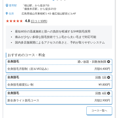
最寄駅
「福山駅」から徒歩7分
「備後本庄駅」から徒歩25分
住所
広島県福山市東桜町1-43 備広福山駅前ビル4F
4.8
(口コミ10件)
最短60分の迅速施術と肌への負担を軽減するSHR脱毛採用
痛みが少ない多様な脱毛技術でうぶ毛から太い毛まで対応可能
国内多店舗展開によるアクセスの良さと、予約が取りやすいシステム
おすすめのコース・料金
全身脱毛
通い放題・回数無制限
全身脱毛月額制（顔＆VIO込み）
月額4,400円
全身脱毛
回数 1回
全身脱毛都度払い制
¥9,800円
全身脱毛
回数 6回
新全身ライト脱毛コース
月額2,900円
コース一覧へ