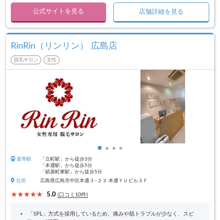
公式サイトを見る
店舗詳細を見る
RinRin（リンリン） 広島店
脱毛サロン
女性
最寄駅
「立町駅」から徒歩3分
「本通駅」から徒歩5分
「紙屋町東駅」から徒歩5分
住所
広島県広島市中区本通３−２３ 本通ＹＵビル３Ｆ
5.0
(口コミ10件)
「SPL」方式を採用しているため、痛みや肌トラブルが少なく、スピ