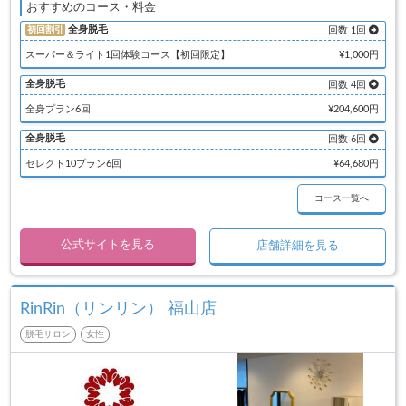
おすすめのコース・料金
全身脱毛
初回割引
回数 1回
スーパー＆ライト1回体験コース【初回限定】
¥1,000円
全身脱毛
回数 4回
全身プラン6回
¥204,600円
全身脱毛
回数 6回
セレクト10プラン6回
¥64,680円
コース一覧へ
公式サイトを見る
店舗詳細を見る
RinRin（リンリン） 福山店
脱毛サロン
女性