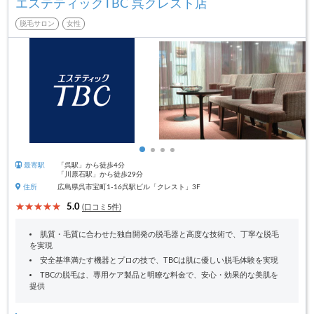
エステティックTBC 呉クレスト店
脱毛サロン
女性
最寄駅
「呉駅」から徒歩4分
「川原石駅」から徒歩29分
住所
広島県呉市宝町1-16呉駅ビル「クレスト」3F
5.0
(口コミ5件)
肌質・毛質に合わせた独自開発の脱毛器と高度な技術で、丁寧な脱毛
を実現
安全基準満たす機器とプロの技で、TBCは肌に優しい脱毛体験を実現
TBCの脱毛は、専用ケア製品と明瞭な料金で、安心・効果的な美肌を
提供