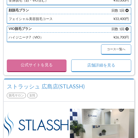
全身脱毛（顔・VIO含む）
¥50,000円
顔脱毛プラン
回数 1回
フェイシャル美容脱毛コース
¥33,400円
VIO脱毛プラン
回数 1回
ハイジニーナ7（VIO）
¥26,700円
コース一覧へ
公式サイトを見る
店舗詳細を見る
ストラッシュ 広島店(STLASSH)
脱毛サロン
女性