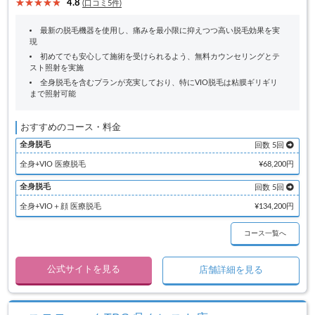
4.8
(口コミ5件)
最新の脱毛機器を使用し、痛みを最小限に抑えつつ高い脱毛効果を実
現
初めてでも安心して施術を受けられるよう、無料カウンセリングとテ
スト照射を実施
全身脱毛を含むプランが充実しており、特にVIO脱毛は粘膜ギリギリ
まで照射可能
おすすめのコース・料金
全身脱毛
回数 5回
全身+VIO 医療脱毛
¥68,200円
全身脱毛
回数 5回
全身+VIO＋顔 医療脱毛
¥134,200円
コース一覧へ
公式サイトを見る
店舗詳細を見る