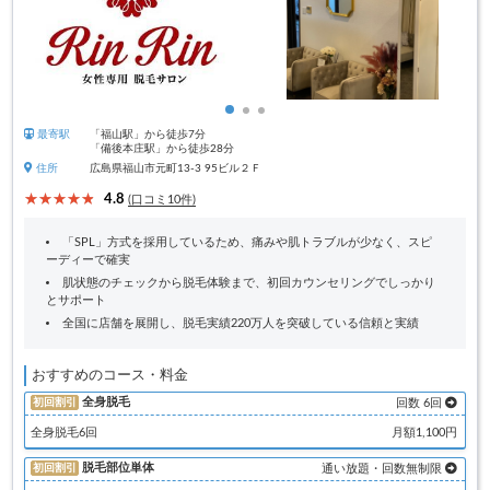
最寄駅
「福山駅」から徒歩7分
「備後本庄駅」から徒歩28分
住所
広島県福山市元町13-3 95ビル２Ｆ
4.8
(口コミ10件)
「SPL」方式を採用しているため、痛みや肌トラブルが少なく、スピ
ーディーで確実
肌状態のチェックから脱毛体験まで、初回カウンセリングでしっかり
とサポート
全国に店舗を展開し、脱毛実績220万人を突破している信頼と実績
おすすめのコース・料金
全身脱毛
初回割引
回数 6回
全身脱毛6回
月額1,100円
脱毛部位単体
初回割引
通い放題・回数無制限