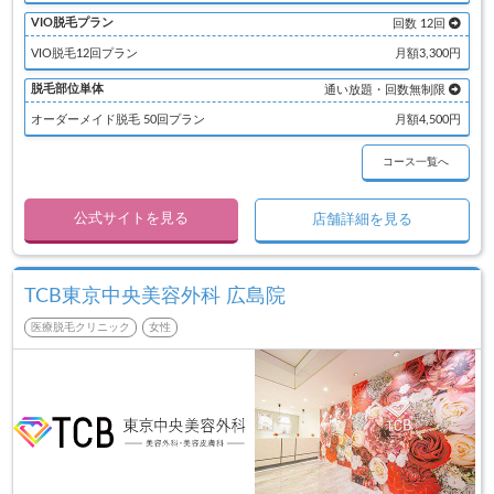
VIO脱毛プラン
回数 12回
VIO脱毛12回プラン
月額3,300円
脱毛部位単体
通い放題・回数無制限
オーダーメイド脱毛 50回プラン
月額4,500円
コース一覧へ
公式サイトを見る
店舗詳細を見る
TCB東京中央美容外科 広島院
医療脱毛クリニック
女性