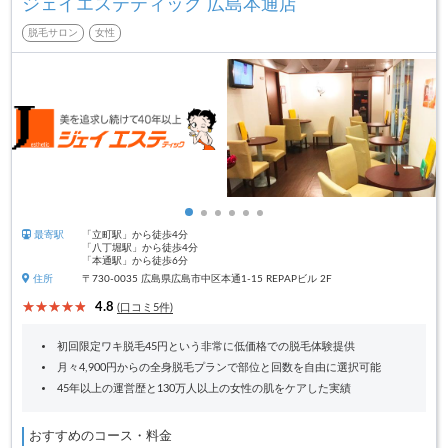
ジェイエステティック 広島本通店
脱毛サロン
女性
最寄駅
「立町駅」から徒歩4分
「八丁堀駅」から徒歩4分
「本通駅」から徒歩6分
住所
〒730-0035 広島県広島市中区本通1-15 REPAPビル 2F
4.8
(口コミ5件)
初回限定ワキ脱毛45円という非常に低価格での脱毛体験提供
月々4,900円からの全身脱毛プランで部位と回数を自由に選択可能
45年以上の運営歴と130万人以上の女性の肌をケアした実績
おすすめのコース・料金