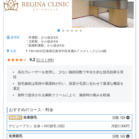
最寄駅
「本通駅」から徒歩3分
「立町駅」から徒歩4分
「紙屋町東駅」から徒歩4分
住所
〒730-0035広島県広島市中区本通4-7 コズミックビル6階
4.2
(口コミ4件)
高出力レーザーを使用し、少ない施術回数で半永久的な脱毛効果を実
現
脱毛施術は医師や看護師が行い、肌質や毛質に合わせて最適な機器を
選定
無料で提供される麻酔クリームにより、施術時の痛みを軽減
おすすめのコース・料金
全身脱毛
初回割引
回数 5回
デビュープラン 全身＋VIO脱毛 (5回)
月額1,000円
全身脱毛
回数 5回