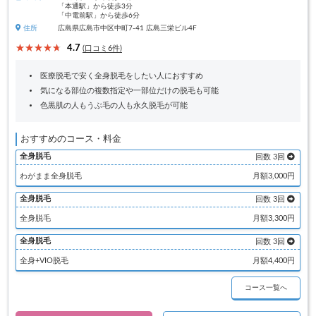
「本通駅」から徒歩3分
「中電前駅」から徒歩6分
住所
広島県広島市中区中町7-41 広島三栄ビル4F
4.7
(口コミ6件)
医療脱毛で安く全身脱毛をしたい人におすすめ
気になる部位の複数指定や一部位だけの脱毛も可能
色黒肌の人もうぶ毛の人も永久脱毛が可能
おすすめのコース・料金
全身脱毛
回数 3回
わがまま全身脱毛
月額3,000円
全身脱毛
回数 3回
全身脱毛
月額3,300円
全身脱毛
回数 3回
全身+VIO脱毛
月額4,400円
コース一覧へ