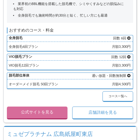
業界初のBBL機能を搭載した脱毛機で、シミやくすみなどの肌悩みに
も対応
全身脱毛でも施術時間が約30分と短く、忙しい方にも最適
おすすめのコース・料金
全身脱毛
回数 6回
全身脱毛6回プラン
月額3,300円
VIO脱毛プラン
回数 12回
VIO脱毛12回プラン
月額3,300円
脱毛部位単体
通い放題・回数無制限
オーダーメイド脱毛 50回プラン
月額4,500円
コース一覧へ
公式サイトを見る
店舗詳細を見る
ミュゼプラチナム 広島紙屋町東店