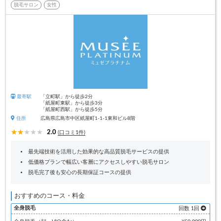
脱毛サロン
女性
最寄駅
「立町駅」から徒歩2分
「紙屋町東駅」から徒歩3分
「紙屋町西駅」から徒歩5分
住所
広島県広島市中区紙屋町1-1-1東和ビル8階
2.0
(口コミ1件)
最先端技術を活用した効果的な高品質脱毛サービスの提供
低価格プランで幅広い客層にアクセスしやすい脱毛サロン
脱毛完了後も安心の長期保証コースの提供
おすすめのコース・料金
全身脱毛
回数 1回