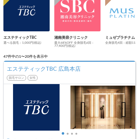
エステティックTBC
湘南美容クリニック
ミュゼプラチナム
選べる脱毛：1,000円(税込)
最大68%OFF 全身脱毛6回：
全身脱毛4回：総額110円
77,400円(税込)
47
件中の1〜20件を表示中
エステティックTBC 広島本店
脱毛サロン
女性