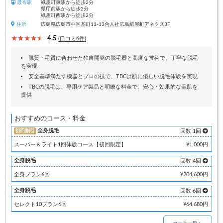
最寄駅
紙屋町東駅から徒歩2分
県庁前駅から徒歩2分
紙屋町西駅から徒歩2分
住所
広島県広島市中区基町11-13合人社広島紙屋町アネクス3F
4.5
(口コミ6件)
肌質・毛質に合わせた独自開発の脱毛器と高度な技術で、丁寧な脱毛
を実現
安全基準満たす機器とプロの技で、TBCは肌に優しい脱毛体験を実現
TBCの脱毛は、専用ケア製品と明瞭な料金で、安心・効果的な美肌を
提供
おすすめのコース・料金
全身脱毛
初回割引
回数 1回
スーパー＆ライト1回体験コース【初回限定】
¥1,000円
全身脱毛
回数 4回
全身プラン6回
¥204,600円
全身脱毛
回数 6回
セレクト10プラン6回
¥64,680円