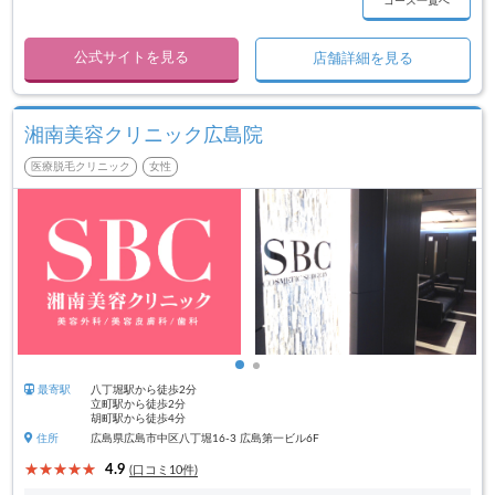
コース一覧へ
公式サイトを見る
店舗詳細を見る
湘南美容クリニック広島院
医療脱毛クリニック
女性
最寄駅
八丁堀駅から徒歩2分
立町駅から徒歩2分
胡町駅から徒歩4分
住所
広島県広島市中区八丁堀16-3 広島第一ビル6F
4.9
(口コミ10件)