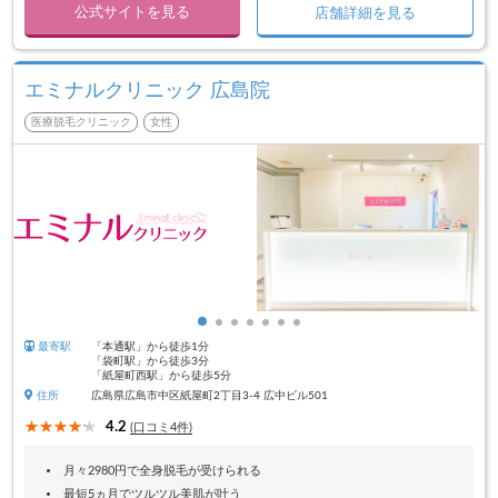
公式サイトを見る
店舗詳細を見る
エミナルクリニック 広島院
医療脱毛クリニック
女性
最寄駅
「本通駅」から徒歩1分
「袋町駅」から徒歩3分
「紙屋町西駅」から徒歩5分
住所
広島県広島市中区紙屋町2丁目3-4 広中ビル501
4.2
(口コミ4件)
月々2980円で全身脱毛が受けられる
最短5ヵ月でツルツル美肌が叶う