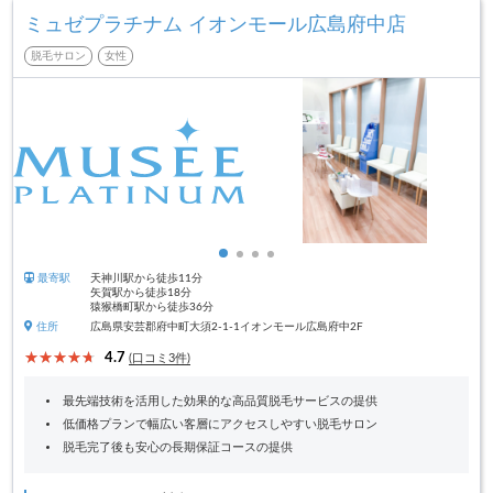
ミュゼプラチナム イオンモール広島府中店
脱毛サロン
女性
最寄駅
天神川駅から徒歩11分
矢賀駅から徒歩18分
猿猴橋町駅から徒歩36分
住所
広島県安芸郡府中町大須2-1-1イオンモール広島府中2F
4.7
(口コミ3件)
最先端技術を活用した効果的な高品質脱毛サービスの提供
低価格プランで幅広い客層にアクセスしやすい脱毛サロン
脱毛完了後も安心の長期保証コースの提供