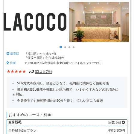
最寄駅
「福山駅」から徒歩7分
「備後本庄駅」から徒歩26分
住所
〒720-0065広島県福山市東桜町1-1 アイネスフクヤマ1F
5.0
(口コミ7件)
SHR方式を採用し、痛みが少なく、毛周期に関係なく施術可能
業界初のBBL機能を搭載した脱毛機で、シミやくすみなどの肌悩みに
も対応
全身脱毛でも施術時間が約30分と短く、忙しい方にも最適
おすすめのコース・料金
全身脱毛
回数 6回
全身脱毛6回プラン
月額3,300円