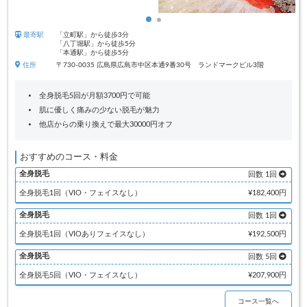
最寄駅
「立町駅」から徒歩3分
「八丁堀駅」から徒歩5分
「本通駅」から徒歩5分
住所
〒730-0035 広島県広島市中区本通9番30号 ランドマークビル3階
全身脱毛5回が月額3700円で可能
肌に優しく痛みの少ない脱毛が魅力
他店からの乗り換えで最大30000円オフ
おすすめのコース・料金
全身脱毛
回数 1回
全身脱毛1回（VIO・フェイスなし）
¥182,400円
全身脱毛
回数 1回
全身脱毛1回（VIOありフェイスなし）
¥192,500円
全身脱毛
回数 5回
全身脱毛5回（VIO・フェイスなし）
¥207,900円
コース一覧へ