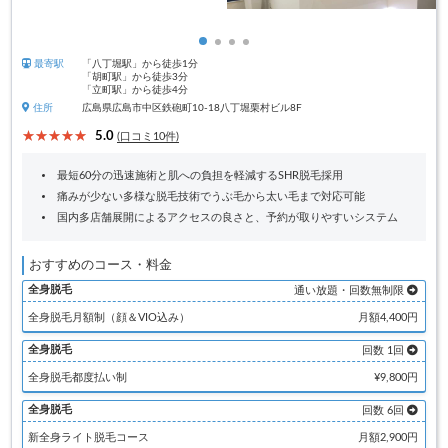
最寄駅
「八丁堀駅」から徒歩1分
「胡町駅」から徒歩3分
「立町駅」から徒歩4分
住所
広島県広島市中区鉄砲町10-18八丁堀栗村ビル8F
5.0
(口コミ10件)
最短60分の迅速施術と肌への負担を軽減するSHR脱毛採用
痛みが少ない多様な脱毛技術でうぶ毛から太い毛まで対応可能
国内多店舗展開によるアクセスの良さと、予約が取りやすいシステム
おすすめのコース・料金
全身脱毛
通い放題・回数無制限
全身脱毛月額制（顔＆VIO込み）
月額4,400円
全身脱毛
回数 1回
全身脱毛都度払い制
¥9,800円
全身脱毛
回数 6回
新全身ライト脱毛コース
月額2,900円