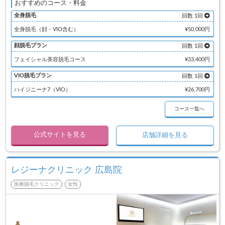
おすすめのコース・料金
全身脱毛
回数 1回
全身脱毛（顔・VIO含む）
¥50,000円
顔脱毛プラン
回数 1回
フェイシャル美容脱毛コース
¥33,400円
VIO脱毛プラン
回数 1回
ハイジニーナ7（VIO）
¥26,700円
コース一覧へ
公式サイトを見る
店舗詳細を見る
レジーナクリニック 広島院
医療脱毛クリニック
女性