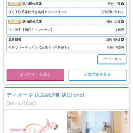
脱毛部位単体
初回割引
回数 1回
ひじ下脱毛体験付き無料カウンセリング
店舗問い合わせ
脱毛部位単体
初回割引
回数 12回
ワキ脱毛【初回キャンペーン】
¥45円
全身脱毛
回数 40回
全身フリーチョイス40回脱毛（全身脱毛）
月額4,900円
コース一覧へ
公式サイトを見る
店舗詳細を見る
ディオーネ 広島紙屋町店(Dione)
脱毛サロン
女性