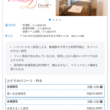
最寄駅
「本通駅」から徒歩3分
「紙屋町西駅」から徒歩4分
「原爆ドーム前駅」から徒歩5分
住所
〒730-0051広島県広島市中区大手町1-5-18 IBAビル3階
ハイパースキン脱毛による、敏感肌や子供でも利用可能な、ダメージ
が少ない脱毛
フォト美顔の光を含んでいるため、脱毛しながら肌のハリやツヤを向
上さられる
脱毛時の体感温度は約38度で、痛みが少なく、リラックスして施術を
受けられる
おすすめのコース・料金
全身脱毛
回数 12回
選べる全身脱毛
月額19,800円
全身脱毛
回数 12回
全身まるごと脱毛
月額36,300円