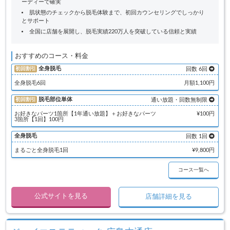
ーディーで確実
肌状態のチェックから脱毛体験まで、初回カウンセリングでしっかり
とサポート
全国に店舗を展開し、脱毛実績220万人を突破している信頼と実績
おすすめのコース・料金
全身脱毛
初回割引
回数 6回
全身脱毛6回
月額1,100円
脱毛部位単体
初回割引
通い放題・回数無制限
お好きなパーツ1箇所【1年通い放題】＋お好きなパーツ
¥100円
3箇所【1回】100円
全身脱毛
回数 1回
まるごと全身脱毛1回
¥9,800円
コース一覧へ
公式サイトを見る
店舗詳細を見る