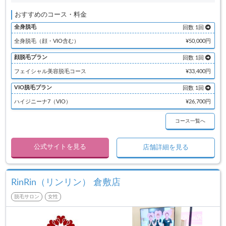
おすすめのコース・料金
全身脱毛
回数 1回
全身脱毛（顔・VIO含む）
¥50,000円
顔脱毛プラン
回数 1回
フェイシャル美容脱毛コース
¥33,400円
VIO脱毛プラン
回数 1回
ハイジニーナ7（VIO）
¥26,700円
コース一覧へ
公式サイトを見る
店舗詳細を見る
RinRin（リンリン） 倉敷店
脱毛サロン
女性