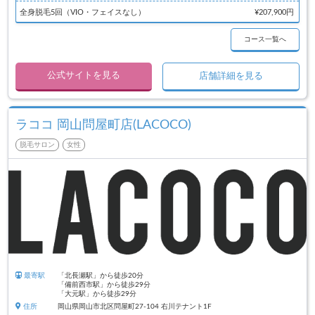
全身脱毛5回（VIO・フェイスなし）
¥207,900円
コース一覧へ
公式サイトを見る
店舗詳細を見る
ラココ 岡山問屋町店(LACOCO)
脱毛サロン
女性
最寄駅
「北長瀬駅」から徒歩20分
「備前西市駅」から徒歩29分
「大元駅」から徒歩29分
住所
岡山県岡山市北区問屋町27-104 右川テナント1F