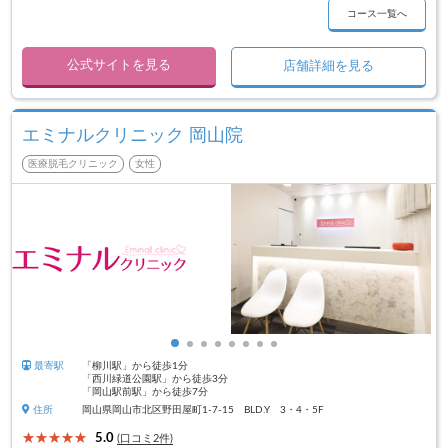
コース一覧へ
公式サイトを見る
店舗詳細を見る
エミナルクリニック 岡山院
医療脱毛クリニック
女性
最寄駅
「柳川駅」から徒歩1分
「西川緑道公園駅」から徒歩3分
「岡山駅前駅」から徒歩7分
住所
岡山県岡山市北区野田屋町1-7-15 BLD.Y 3・4・5F
5.0
(口コミ2件)