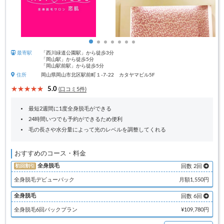
最寄駅
「西川緑道公園駅」から徒歩3分
「岡山駅」から徒歩5分
「岡山駅前駅」から徒歩5分
住所
岡山県岡山市北区駅前町１-7-22 カタヤマビル5F
5.0
(口コミ5件)
最短2週間に1度全身脱毛ができる
24時間いつでも予約ができるため便利
毛の長さや水分量によって光のレベルを調整してくれる
おすすめのコース・料金
全身脱毛
初回割引
回数 2回
全身脱毛デビューパック
月額1,550円
全身脱毛
回数 6回
全身脱毛6回パックプラン
¥109,780円