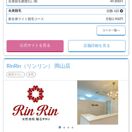
全身脱毛都度払い制
¥9,800円
全身脱毛
回数 6回
新全身ライト脱毛コース
月額2,900円
コース一覧へ
公式サイトを見る
店舗詳細を見る
RinRin（リンリン） 岡山店
脱毛サロン
女性