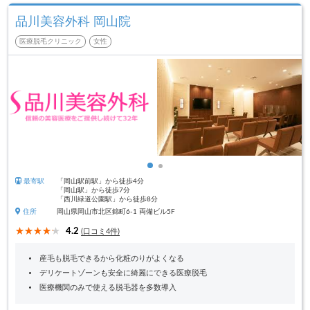
品川美容外科 岡山院
医療脱毛クリニック
女性
最寄駅
「岡山駅前駅」から徒歩4分
「岡山駅」から徒歩7分
「西川緑道公園駅」から徒歩8分
住所
岡山県岡山市北区錦町6-1 両備ビル5F
4.2
(口コミ4件)
産毛も脱毛できるから化粧のりがよくなる
デリケートゾーンも安全に綺麗にできる医療脱毛
医療機関のみで使える脱毛器を多数導入