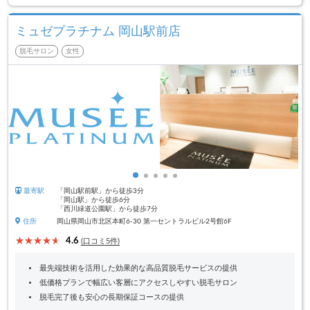
ミュゼプラチナム 岡山駅前店
脱毛サロン
女性
最寄駅
「岡山駅前駅」から徒歩3分
「岡山駅」から徒歩6分
「西川緑道公園駅」から徒歩7分
住所
岡山県岡山市北区本町6-30 第一セントラルビル2号館6F
4.6
(口コミ5件)
最先端技術を活用した効果的な高品質脱毛サービスの提供
低価格プランで幅広い客層にアクセスしやすい脱毛サロン
脱毛完了後も安心の長期保証コースの提供