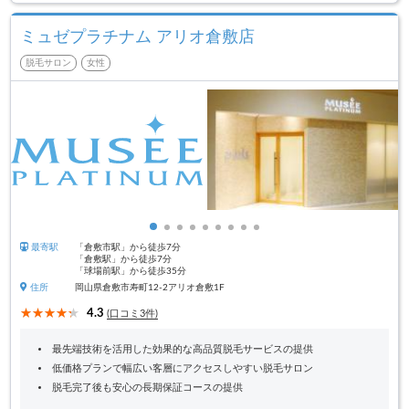
ミュゼプラチナム アリオ倉敷店
脱毛サロン
女性
最寄駅
「倉敷市駅」から徒歩7分
「倉敷駅」から徒歩7分
「球場前駅」から徒歩35分
住所
岡山県倉敷市寿町12-2アリオ倉敷1F
4.3
(口コミ3件)
最先端技術を活用した効果的な高品質脱毛サービスの提供
低価格プランで幅広い客層にアクセスしやすい脱毛サロン
脱毛完了後も安心の長期保証コースの提供