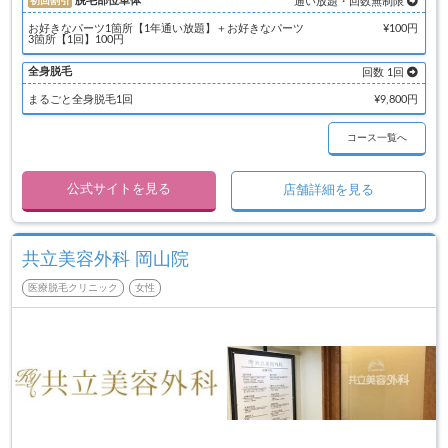
脱毛部位単体
初回割引
通い放題・回数無制限
お好きなパーツ1箇所【1年通い放題】＋お好きなパーツ
¥100円
3箇所【1回】100円
全身脱毛
回数 1回
まるごと全身脱毛1回
¥9,800円
コース一覧へ
公式サイトを見る
店舗詳細を見る
共立美容外科 岡山院
医療脱毛クリニック
女性