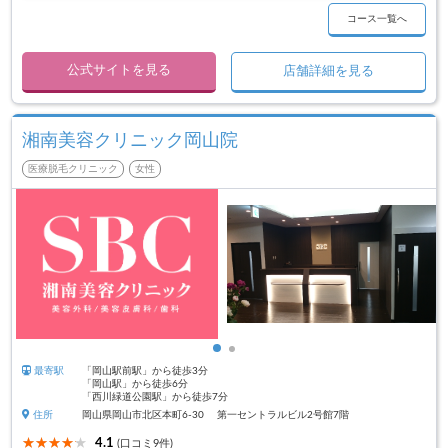
コース一覧へ
公式サイトを見る
店舗詳細を見る
湘南美容クリニック岡山院
医療脱毛クリニック
女性
最寄駅
「岡山駅前駅」から徒歩3分
「岡山駅」から徒歩6分
「西川緑道公園駅」から徒歩7分
住所
岡山県岡山市北区本町6‐30 第一セントラルビル2号館7階
4.1
(口コミ9件)