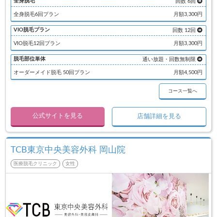
全身脱毛
回数 6回
全身脱毛6回プラン
月額3,300円
VIO脱毛プラン
回数 12回
VIO脱毛12回プラン
月額3,300円
脱毛部位単体
通い放題・回数無制限
オーダーメイド脱毛 50回プラン
月額4,500円
コース一覧へ
公式サイトを見る
店舗詳細を見る
TCB東京中央美容外科 岡山院
医療脱毛クリニック
女性