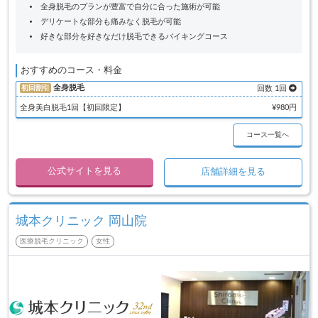
全身脱毛のプランが豊富で自分に合った施術が可能
デリケートな部分も痛みなく脱毛が可能
好きな部分を好きなだけ脱毛できるバイキングコース
おすすめのコース・料金
全身脱毛
初回割引
回数 1回
全身美白脱毛1回【初回限定】
¥980円
コース一覧へ
公式サイトを見る
店舗詳細を見る
城本クリニック 岡山院
医療脱毛クリニック
女性