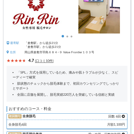
最寄駅
「倉敷駅」から徒歩21分
「倉敷市駅」から徒歩21分
住所
岡山県倉敷市羽島６８４−９ Value Frontier１０３号
4.7
(口コミ10件)
「SPL」方式を採用しているため、痛みや肌トラブルが少なく、スピ
ーディーで確実
肌状態のチェックから脱毛体験まで、初回カウンセリングでしっかり
とサポート
全国に店舗を展開し、脱毛実績220万人を突破している信頼と実績
おすすめのコース・料金
全身脱毛
初回割引
回数 6回
全身脱毛6回
月額1,100円