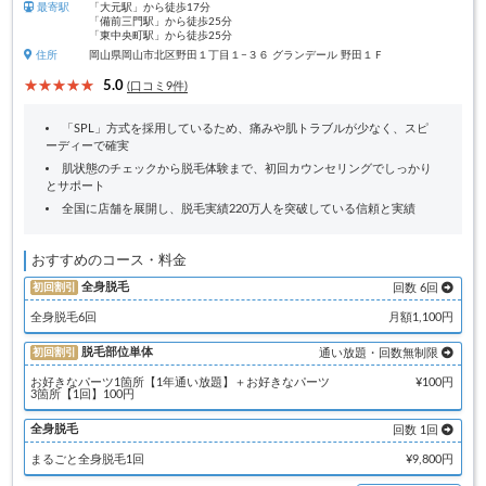
最寄駅
「大元駅」から徒歩17分
「備前三門駅」から徒歩25分
「東中央町駅」から徒歩25分
住所
岡山県岡山市北区野田１丁目１−３６ グランデール 野田１Ｆ
5.0
(口コミ9件)
「SPL」方式を採用しているため、痛みや肌トラブルが少なく、スピ
ーディーで確実
肌状態のチェックから脱毛体験まで、初回カウンセリングでしっかり
とサポート
全国に店舗を展開し、脱毛実績220万人を突破している信頼と実績
おすすめのコース・料金
全身脱毛
初回割引
回数 6回
全身脱毛6回
月額1,100円
脱毛部位単体
初回割引
通い放題・回数無制限
お好きなパーツ1箇所【1年通い放題】＋お好きなパーツ
¥100円
3箇所【1回】100円
全身脱毛
回数 1回
まるごと全身脱毛1回
¥9,800円