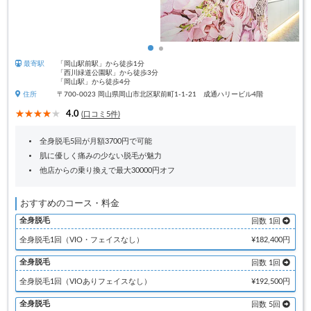
最寄駅
「岡山駅前駅」から徒歩1分
「西川緑道公園駅」から徒歩3分
「岡山駅」から徒歩4分
住所
〒700-0023 岡山県岡山市北区駅前町1-1-21 成通ハリービル4階
4.0
(口コミ5件)
全身脱毛5回が月額3700円で可能
肌に優しく痛みの少ない脱毛が魅力
他店からの乗り換えで最大30000円オフ
おすすめのコース・料金
全身脱毛
回数 1回
全身脱毛1回（VIO・フェイスなし）
¥182,400円
全身脱毛
回数 1回
全身脱毛1回（VIOありフェイスなし）
¥192,500円
全身脱毛
回数 5回