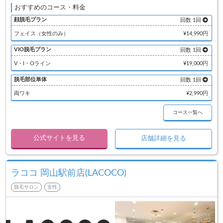
おすすめのコース・料金
顔脱毛プラン
回数 1回
フェイス（女性のみ）
¥14,990円
VIO脱毛プラン
回数 1回
V・I・Oライン
¥19,000円
脱毛部位単体
回数 1回
両ワキ
¥2,990円
コース一覧へ
公式サイトを見る
店舗詳細を見る
ラココ 岡山駅前店(LACOCO)
脱毛サロン
女性