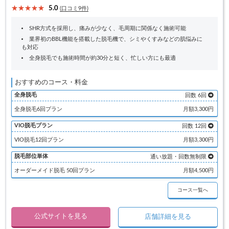
5.0
(口コミ9件)
SHR方式を採用し、痛みが少なく、毛周期に関係なく施術可能
業界初のBBL機能を搭載した脱毛機で、シミやくすみなどの肌悩みに
も対応
全身脱毛でも施術時間が約30分と短く、忙しい方にも最適
おすすめのコース・料金
全身脱毛
回数 6回
全身脱毛6回プラン
月額3,300円
VIO脱毛プラン
回数 12回
VIO脱毛12回プラン
月額3,300円
脱毛部位単体
通い放題・回数無制限
オーダーメイド脱毛 50回プラン
月額4,500円
コース一覧へ
公式サイトを見る
店舗詳細を見る