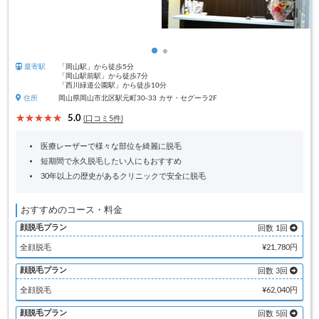
最寄駅
「岡山駅」から徒歩5分
「岡山駅前駅」から徒歩7分
「西川緑道公園駅」から徒歩10分
住所
岡山県岡山市北区駅元町30-33 カサ・セグーラ2F
5.0
(口コミ5件)
医療レーザーで様々な部位を綺麗に脱毛
短期間で永久脱毛したい人にもおすすめ
30年以上の歴史があるクリニックで安全に脱毛
おすすめのコース・料金
顔脱毛プラン
回数 1回
全顔脱毛
¥21,780円
顔脱毛プラン
回数 3回
全顔脱毛
¥62,040円
顔脱毛プラン
回数 5回