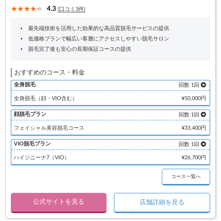
4.3
(口コミ3件)
最先端技術を活用した効果的な高品質脱毛サービスの提供
低価格プランで幅広い客層にアクセスしやすい脱毛サロン
脱毛完了後も安心の長期保証コースの提供
おすすめのコース・料金
全身脱毛
回数 1回
全身脱毛（顔・VIO含む）
¥50,000円
顔脱毛プラン
回数 1回
フェイシャル美容脱毛コース
¥33,400円
VIO脱毛プラン
回数 1回
ハイジニーナ7（VIO）
¥26,700円
コース一覧へ
公式サイトを見る
店舗詳細を見る