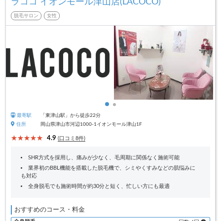
ラココ イオンモール津山店(LACOCO)
脱毛サロン
女性
最寄駅
「東津山駅」から徒歩22分
住所
岡山県津山市河辺1000-1イオンモール津山1F
4.9
(口コミ8件)
SHR方式を採用し、痛みが少なく、毛周期に関係なく施術可能
業界初のBBL機能を搭載した脱毛機で、シミやくすみなどの肌悩みに
も対応
全身脱毛でも施術時間が約30分と短く、忙しい方にも最適
おすすめのコース・料金