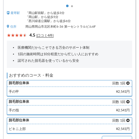
最寄駅
「岡山駅前駅」から徒歩3分
「岡山駅」から徒歩5分
「西川緑道公園駅」から徒歩6分
住所
岡山県岡山市北区本町6-36 第一セントラルビル6F
4.5
(口コミ4件)
医療機関だからこそできる万全のサポート体制
1回の施術時間は10分程度だから忙しい人におすすめ
認可された脱毛器を使っているから安全
おすすめのコース・料金
脱毛部位単体
回数 1回
手の甲
¥2,541円
脱毛部位単体
回数 1回
手の指
¥2,541円
脱毛部位単体
回数 1回
ビキニ上部
¥2,541円