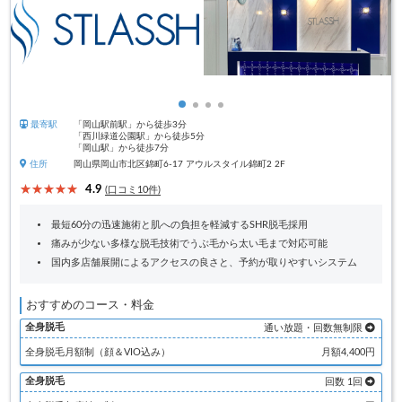
最寄駅
「岡山駅前駅」から徒歩3分
「西川緑道公園駅」から徒歩5分
「岡山駅」から徒歩7分
住所
岡山県岡山市北区錦町6-17 アウルスタイル錦町2 2F
4.9
(口コミ10件)
最短60分の迅速施術と肌への負担を軽減するSHR脱毛採用
痛みが少ない多様な脱毛技術でうぶ毛から太い毛まで対応可能
国内多店舗展開によるアクセスの良さと、予約が取りやすいシステム
おすすめのコース・料金
全身脱毛
通い放題・回数無制限
全身脱毛月額制（顔＆VIO込み）
月額4,400円
全身脱毛
回数 1回