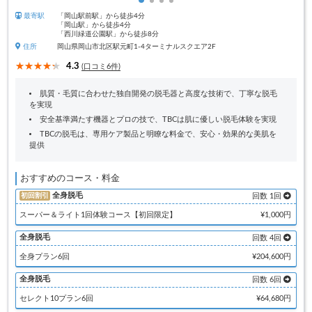
最寄駅
「岡山駅前駅」から徒歩4分
「岡山駅」から徒歩4分
「西川緑道公園駅」から徒歩8分
住所
岡山県岡山市北区駅元町1-4ターミナルスクエア2F
4.3
(口コミ6件)
肌質・毛質に合わせた独自開発の脱毛器と高度な技術で、丁寧な脱毛
を実現
安全基準満たす機器とプロの技で、TBCは肌に優しい脱毛体験を実現
TBCの脱毛は、専用ケア製品と明瞭な料金で、安心・効果的な美肌を
提供
おすすめのコース・料金
全身脱毛
初回割引
回数 1回
スーパー＆ライト1回体験コース【初回限定】
¥1,000円
全身脱毛
回数 4回
全身プラン6回
¥204,600円
全身脱毛
回数 6回
セレクト10プラン6回
¥64,680円