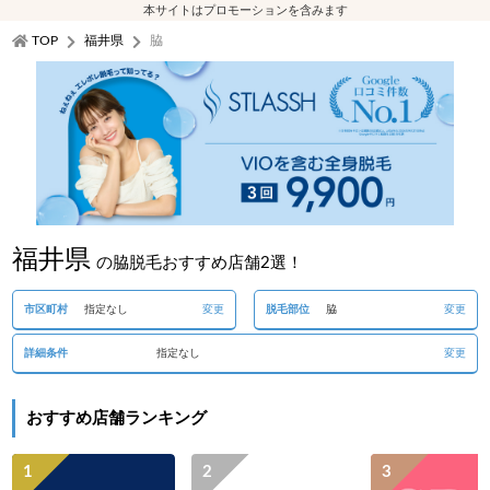
本サイトはプロモーションを含みます
TOP
福井県
脇
福井県
の脇脱毛おすすめ店舗2選！
市区町村
指定なし
変更
脱毛部位
脇
変更
詳細条件
指定なし
変更
おすすめ店舗ランキング