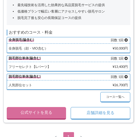
最先端技術を活用した効果的な高品質脱毛サービスの提供
低価格プランで幅広い客層にアクセスしやすい脱毛サロン
脱毛完了後も安心の長期保証コースの提供
おすすめのコース・料金
全身脱毛(脇含む)
回数 1回
全身脱毛（顔・VIO含む）
¥50,000円
脱毛部位単体(脇含む)
回数 1回
フリーセレクト【Lパーツ】
¥13,400円
脱毛部位単体(脇含む)
回数 1回
人気部位セット
¥26,700円
コース一覧へ
公式サイトを見る
店舗詳細を見る