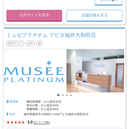
コース一覧へ
公式サイトを見る
店舗詳細を見る
ミュゼプラチナム アピタ福井大和田店
脱毛サロン
女性
脇
最寄駅
「越前新保駅」から徒歩30分
「追分口駅」から徒歩36分
「東藤島駅」から徒歩38分
住所
福井県福井市大和田2-1230アピタ福井大和田店1F
5.0
(口コミ1件)