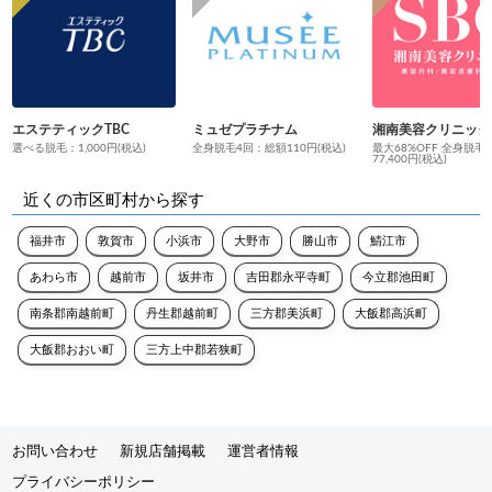
エステティックTBC
ミュゼプラチナム
湘南美容クリニック
選べる脱毛：1,000円(税込)
全身脱毛4回：総額110円(税込)
最大68%OFF 全身脱毛
77,400円(税込)
近くの市区町村から探す
福井市
敦賀市
小浜市
大野市
勝山市
鯖江市
あわら市
越前市
坂井市
吉田郡永平寺町
今立郡池田町
南条郡南越前町
丹生郡越前町
三方郡美浜町
大飯郡高浜町
大飯郡おおい町
三方上中郡若狭町
お問い合わせ
新規店舗掲載
運営者情報
プライバシーポリシー