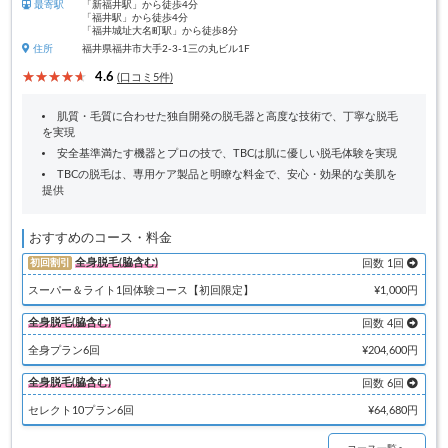
最寄駅
「新福井駅」から徒歩4分
「福井駅」から徒歩4分
「福井城址大名町駅」から徒歩8分
住所
福井県福井市大手2-3-1三の丸ビル1F
4.6
(口コミ5件)
肌質・毛質に合わせた独自開発の脱毛器と高度な技術で、丁寧な脱毛
を実現
安全基準満たす機器とプロの技で、TBCは肌に優しい脱毛体験を実現
TBCの脱毛は、専用ケア製品と明瞭な料金で、安心・効果的な美肌を
提供
おすすめのコース・料金
全身脱毛(脇含む)
初回割引
回数 1回
スーパー＆ライト1回体験コース【初回限定】
¥1,000円
全身脱毛(脇含む)
回数 4回
全身プラン6回
¥204,600円
全身脱毛(脇含む)
回数 6回
セレクト10プラン6回
¥64,680円