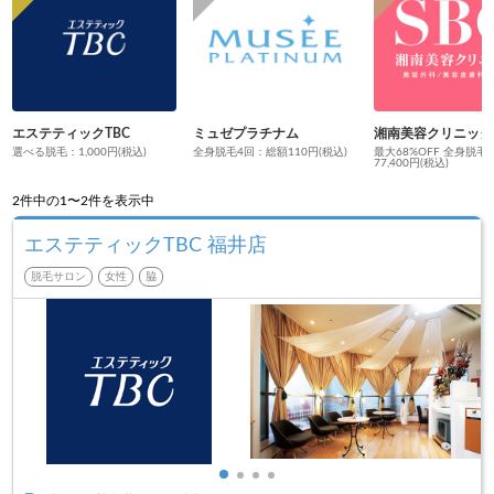
エステティックTBC
ミュゼプラチナム
湘南美容クリニック
選べる脱毛：1,000円(税込)
全身脱毛4回：総額110円(税込)
最大68%OFF 全身脱毛
77,400円(税込)
2
件中の1〜2件を表示中
エステティックTBC 福井店
脱毛サロン
女性
脇