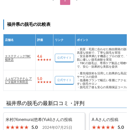
<
1
>
福井県の脱毛の比較表
店舗名
評価
リンク
ポイント
・
肌質・毛質に合わせた独自開発の脱毛
高度な技術で、丁寧な脱毛を実現
エステティックTBC
4.6
・
安全基準満たす機器とプロの技で、TB
公式サイト
福井店
肌に優しい脱毛体験を実現
・
TBCの脱毛は、専用ケア製品と明瞭な
で、安心・効果的な美肌を提供
・
最先端技術を活用した効果的な高品質
サービスの提供
ミュゼプラチナム ア
5.0
公式サイト
・
低価格プランで幅広い客層にアクセス
ピタ福井大和田店
すい脱毛サロン
・
脱毛完了後も安心の長期保証コースの
福井県の脱毛の最新口コミ・評判
米村(Yonemura)悠希(Yuki)さんの投稿
A Aさんの投稿
5.0
5.0
2024年07月25日