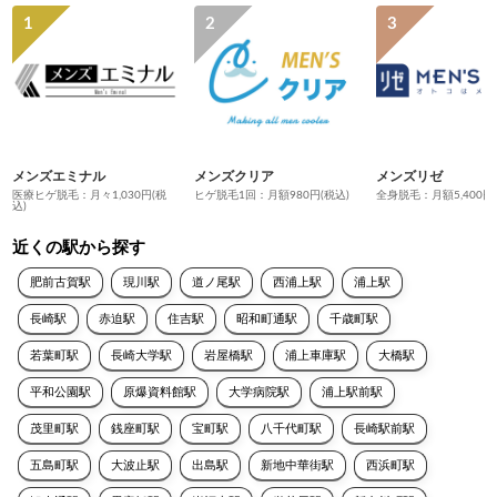
メンズエミナル
メンズクリア
メンズリゼ
医療ヒゲ脱毛：月々1,030円(税
ヒゲ脱毛1回：月額980円(税込)
全身脱毛：月額5,400円
込)
近くの駅から探す
肥前古賀駅
現川駅
道ノ尾駅
西浦上駅
浦上駅
長崎駅
赤迫駅
住吉駅
昭和町通駅
千歳町駅
若葉町駅
長崎大学駅
岩屋橋駅
浦上車庫駅
大橋駅
平和公園駅
原爆資料館駅
大学病院駅
浦上駅前駅
茂里町駅
銭座町駅
宝町駅
八千代町駅
長崎駅前駅
五島町駅
大波止駅
出島駅
新地中華街駅
西浜町駅