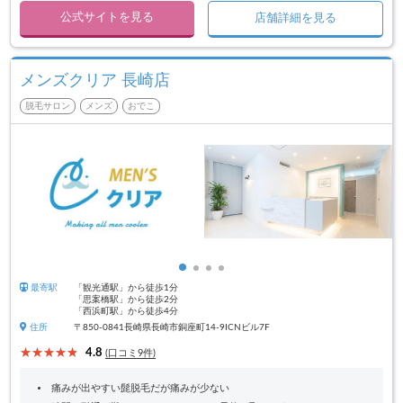
公式サイトを見る
店舗詳細を見る
メンズクリア 長崎店
脱毛サロン
メンズ
おでこ
最寄駅
「観光通駅」から徒歩1分
「思案橋駅」から徒歩2分
「西浜町駅」から徒歩4分
住所
〒850-0841長崎県長崎市銅座町14-9ICNビル7F
4.8
(口コミ9件)
痛みが出やすい髭脱毛だが痛みが少ない