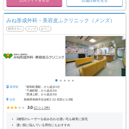
公式サイトを見る
店舗詳細を見る
みね形成外科・美容皮ふクリニック（メンズ）
脱毛サロン
メンズ
おでこ
最寄駅
「昭和町通駅」から徒歩1分
「千歳町駅」から徒歩3分
「西浦上駅」から徒歩3分
住所
長崎県長崎市住吉町2-22 武田ビル3階
3.0
(口コミ2件)
2種類のレーザーを組み合わせ濃い毛も確実に脱毛
濃い髭に悩んでいる男性にもおすすめ