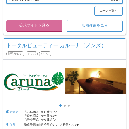
コース一覧へ
公式サイトを見る
店舗詳細を見る
トータルビューティー カルーナ（メンズ）
脱毛サロン
メンズ
おでこ
最寄駅
「思案橋駅」から徒歩2分
「観光通駅」から徒歩5分
「崇福寺駅」から徒歩5分
住所
長崎県長崎市鍛冶屋町6-1 六番館ビル５F