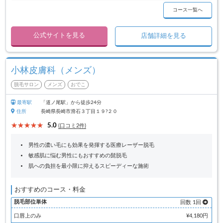
コース一覧へ
公式サイトを見る
店舗詳細を見る
小林皮膚科（メンズ）
脱毛サロン
メンズ
おでこ
最寄駅
「道ノ尾駅」から徒歩24分
住所
長崎県長崎市滑石３丁目１９?２０
5.0
(口コミ2件)
男性の濃い毛にも効果を発揮する医療レーザー脱毛
敏感肌に悩む男性にもおすすめの髭脱毛
肌への負担を最小限に抑えるスピーディーな施術
おすすめのコース・料金
脱毛部位単体
回数 1回
口唇上のみ
¥4,180円