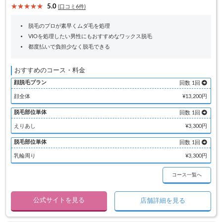
5.0
(口コミ6件)
脱毛のプロが素早くムダ毛を処理
VIOを処理したい男性にもおすすめなワックス脱毛
都度払いで負担少なく脱毛できる
おすすめのコース・料金
顔脱毛プラン
回数 1回
顔全体
¥13,200円
脱毛部位単体
回数 1回
えりあし
¥3,300円
脱毛部位単体
回数 1回
乳輪周り
¥3,300円
コース一覧へ
公式サイトを見る
店舗詳細を見る