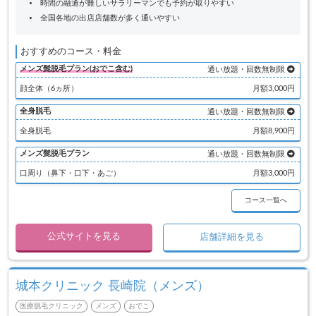
時間の融通が難しいサラリーマンでも予約が取りやすい
全国各地の出店店舗数が多く通いやすい
おすすめのコース・料金
メンズ髭脱毛プラン(おでこ含む)
通い放題・回数無制限
顔全体（6ヵ所）
月額3,000円
全身脱毛
通い放題・回数無制限
全身脱毛
月額8,900円
メンズ髭脱毛プラン
通い放題・回数無制限
口周り（鼻下・口下・あご）
月額3,000円
コース一覧へ
公式サイトを見る
店舗詳細を見る
城本クリニック 長崎院（メンズ）
医療脱毛クリニック
メンズ
おでこ