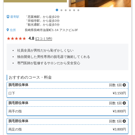
最寄駅
「思案橋駅」から徒歩2分
「崇福寺駅」から徒歩3分
「観光通駅」から徒歩5分
住所
長崎県長崎市油屋町1-14 アスクビル3F
4.8
(口コミ5件)
社員全員が男性だから恥ずかしくない
独自開発した男性専用の脱毛器で施術してくれる
専門医師が監修するサロンだから安全安心
おすすめのコース・料金
脱毛部位単体
回数 1回
口下
¥3,150円
脱毛部位単体
回数 1回
両手の指
¥3,800円
脱毛部位単体
回数 1回
両足の指
¥3,800円