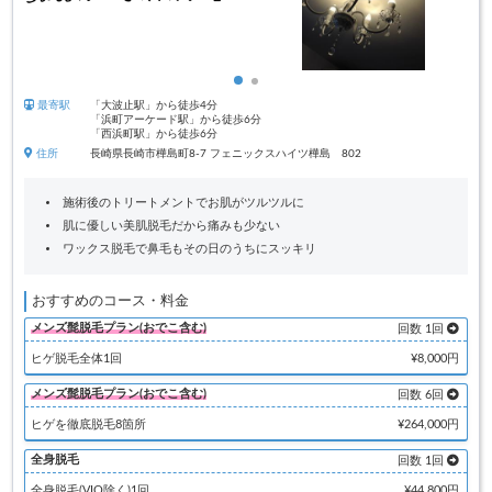
最寄駅
「大波止駅」から徒歩4分
「浜町アーケード駅」から徒歩6分
「西浜町駅」から徒歩6分
住所
長崎県長崎市樺島町8-7 フェニックスハイツ樺島 802
施術後のトリートメントでお肌がツルツルに
肌に優しい美肌脱毛だから痛みも少ない
ワックス脱毛で鼻毛もその日のうちにスッキリ
おすすめのコース・料金
メンズ髭脱毛プラン(おでこ含む)
回数 1回
ヒゲ脱毛全体1回
¥8,000円
メンズ髭脱毛プラン(おでこ含む)
回数 6回
ヒゲを徹底脱毛8箇所
¥264,000円
全身脱毛
回数 1回
全身脱毛(VIO除く)1回
¥44,800円