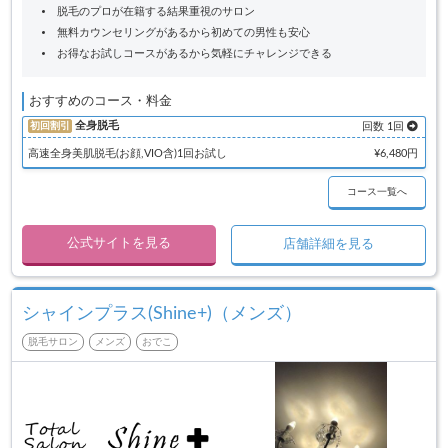
脱毛のプロが在籍する結果重視のサロン
無料カウンセリングがあるから初めての男性も安心
お得なお試しコースがあるから気軽にチャレンジできる
おすすめのコース・料金
全身脱毛
初回割引
回数 1回
高速全身美肌脱毛(お顔,VIO含)1回お試し
¥6,480円
コース一覧へ
公式サイトを見る
店舗詳細を見る
シャインプラス(Shine+)（メンズ）
脱毛サロン
メンズ
おでこ