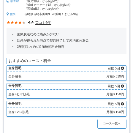
最寄駅
「観光通駅」から徒歩2分
「浜町アーケード駅」から徒歩3分
「西浜町駅」から徒歩4分
住所
長崎県長崎市浜町3−20浜町くまビル3階
4.4
(口コミ9件)
医療脱毛なのに痛みが少ない
効果が得られた時点で契約終了して未消化分返金
3年間以内での追加施術料金無料
おすすめのコース・料金
全身脱毛
回数 5回
全身脱毛
月額6,510円
全身脱毛
回数 5回
全身+ヒゲ脱毛
月額8,150円
全身脱毛
回数 5回
全身+VIO脱毛
月額8,150円
コース一覧へ