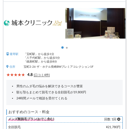
最寄駅
「宝町駅」から徒歩1分
「八千代町駅」から徒歩5分
「銭座町駅」から徒歩8分
住所
宝町2-26 ザ・ホテル長崎BWプレミアコレクション1F
4.8
(口コミ4件)
男性のムダ毛の悩みを解決できるコースが豊富
額も顎もまとめて脱毛できる全顔脱毛が19,800円
24時間メールで相談を受付てくれる
おすすめのコース・料金
メンズ髭脱毛プラン(おでこ含む)
回数 1回
全顔脱毛
¥21,780円