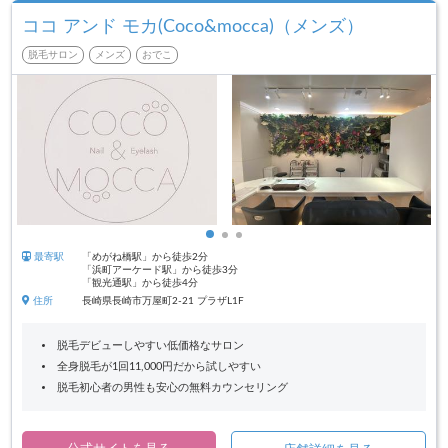
ココ アンド モカ(Coco&mocca)（メンズ）
脱毛サロン
メンズ
おでこ
最寄駅
「めがね橋駅」から徒歩2分
「浜町アーケード駅」から徒歩3分
「観光通駅」から徒歩4分
住所
長崎県長崎市万屋町2-21 プラザL1F
脱毛デビューしやすい低価格なサロン
全身脱毛が1回11,000円だから試しやすい
脱毛初心者の男性も安心の無料カウンセリング