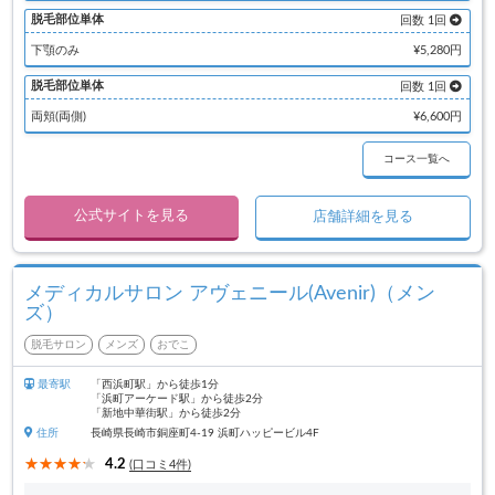
脱毛部位単体
回数 1回
下顎のみ
¥5,280円
脱毛部位単体
回数 1回
両頬(両側)
¥6,600円
コース一覧へ
公式サイトを見る
店舗詳細を見る
メディカルサロン アヴェニール(Avenir)（メン
ズ）
脱毛サロン
メンズ
おでこ
最寄駅
「西浜町駅」から徒歩1分
「浜町アーケード駅」から徒歩2分
「新地中華街駅」から徒歩2分
住所
長崎県長崎市銅座町4-19 浜町ハッピービル4F
4.2
(口コミ4件)