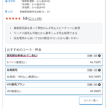
最寄駅
「昭和町通駅」から徒歩4分
「住吉駅」から徒歩2分
「赤迫駅」から徒歩4分
住所
長崎県長崎市住吉町11－14
5.0
(口コミ5件)
最新脱毛器を使って男性のムダ毛もスピーディーに処理
ワックス脱毛も可能だから素早くムダ毛を処理できる
住吉電停から歩いて1分の駅近サロンだから通いやすい
おすすめのコース・料金
脱毛部位単体(おでこ含む)
回数 1回
Sパーツ都度払い
¥2,750円
全身脱毛
回数 1回
全身(顔・VIOなし)都度払い
¥23,760円
VIO脱毛プラン
回数 1回
VIO都度払い
¥9,900円
コース一覧へ