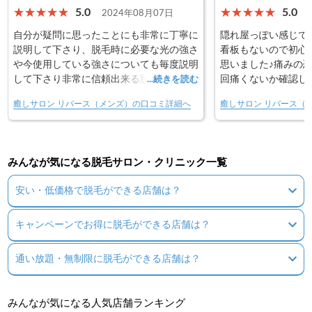
5.0
5.0
2024年08月07日
自分が疑問に思ったことにも非常に丁寧に
隠れ屋っぽい感じで
説明して下さり、脱毛時に必要な光の強さ
看板もないので初心
や今使用している強さについても毎度説明
思いました♪痛みの
して下さり非常に信頼出来る脱毛サロンだ
回痛くないか確認し
...続きを読む
と思います。痛みに関してかなり気を使っ
ず安心して施術でき
癒しサロン リバース（メンズ）の口コミ詳細へ
癒しサロン リバース（
てくれます。（場所によっては痛いのは仕
どんどん毛が抜けて
方ないけど）しかし、無痛を謳っていて全
きるのでオススメで
く効力の無い程度の光を当てるようなサロ
ンとは違うのでここのサロンは信用してい
みんなが気になる脱毛サロン・クリニック一覧
ます。半年以上利用させて頂いてますが、
実際毛に関しても量が減る、発育速度が遅
安い・低価格で脱毛ができる店舗は？
くなるなど体感出来ることが多いです。
キャンペーンでお得に脱毛ができる店舗は？
通い放題・無制限に脱毛ができる店舗は？
みんなが気になる人気店舗ランキング