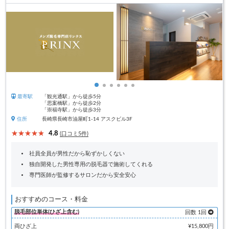
最寄駅
「観光通駅」から徒歩5分
「思案橋駅」から徒歩2分
「崇福寺駅」から徒歩3分
住所
長崎県長崎市油屋町1-14 アスクビル3F
4.8
(口コミ5件)
社員全員が男性だから恥ずかしくない
独自開発した男性専用の脱毛器で施術してくれる
専門医師が監修するサロンだから安全安心
おすすめのコース・料金
脱毛部位単体(ひざ上含む)
回数 1回
両ひざ上
¥15,800円