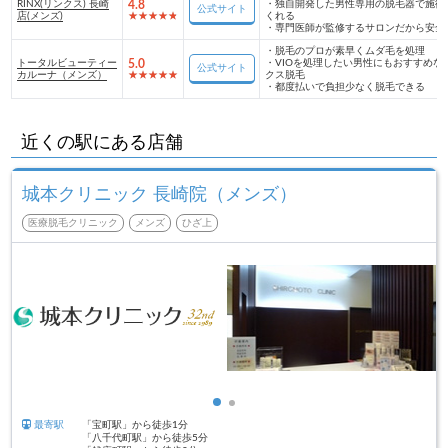
RINX(リンクス) 長崎
4.8
・
独自開発した男性専用の脱毛器で施術
公式サイト
店(メンズ)
くれる
・
専門医師が監修するサロンだから安全
・
脱毛のプロが素早くムダ毛を処理
トータルビューティー
5.0
・
VIOを処理したい男性にもおすすめな
公式サイト
カルーナ（メンズ）
クス脱毛
・
都度払いで負担少なく脱毛できる
近くの駅にある店舗
城本クリニック 長崎院（メンズ）
医療脱毛クリニック
メンズ
ひざ上
最寄駅
「宝町駅」から徒歩1分
「八千代町駅」から徒歩5分