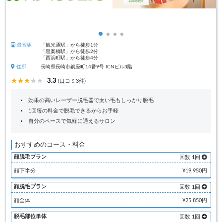
最寄駅
「観光通駅」から徒歩1分
「思案橋駅」から徒歩2分
「西浜町駅」から徒歩4分
住所
長崎県長崎市銅座町14番9号 ICNビル3階
3.3
(口コミ3件)
効果の高いレーザー脱毛器で太い毛もしっかり脱毛
1回毎の料金で脱毛できるからお手軽
自分のペースで気軽に通えるサロン
おすすめのコース・料金
顔脱毛プラン
回数 1回
顔下半分
¥19,950円
顔脱毛プラン
回数 1回
顔全体
¥25,850円
脱毛部位単体
回数 1回