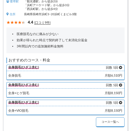
最寄駅
「観光通駅」から徒歩2分
「浜町アーケード駅」から徒歩3分
「西浜町駅」から徒歩4分
住所
長崎県長崎市浜町3−20浜町くまビル3階
4.4
(口コミ9件)
医療脱毛なのに痛みが少ない
効果が得られた時点で契約終了して未消化分返金
3年間以内での追加施術料金無料
おすすめのコース・料金
全身脱毛(ひざ上含む)
回数 5回
全身脱毛
月額6,510円
全身脱毛(ひざ上含む)
回数 5回
全身+ヒゲ脱毛
月額8,150円
全身脱毛(ひざ上含む)
回数 5回
全身+VIO脱毛
月額8,150円
コース一覧へ