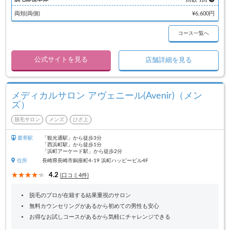
両頬(両側)
¥6,600円
コース一覧へ
公式サイトを見る
店舗詳細を見る
メディカルサロン アヴェニール(Avenir)（メン
ズ）
脱毛サロン
メンズ
ひざ上
最寄駅
「観光通駅」から徒歩3分
「西浜町駅」から徒歩1分
「浜町アーケード駅」から徒歩2分
住所
長崎県長崎市銅座町4-19 浜町ハッピービル4F
4.2
(口コミ4件)
脱毛のプロが在籍する結果重視のサロン
無料カウンセリングがあるから初めての男性も安心
お得なお試しコースがあるから気軽にチャレンジできる