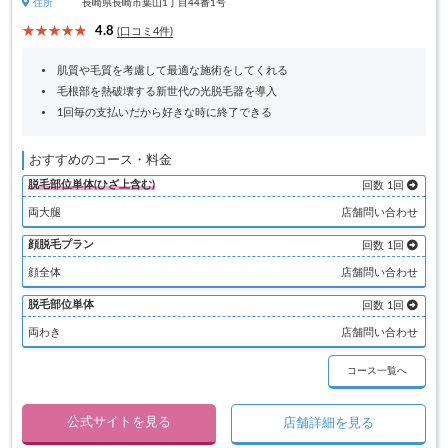
住所
長崎県長崎市葉山1丁目44番1号
4.8
(口コミ4件)
肌質や毛質を考慮して最適な施術をしてくれる
毛根部を熱破壊する新世代の光脱毛器を導入
1回毎の支払いだから好きな時に終了できる
おすすめのコース・料金
脱毛部位単体(ひざ上含む)
回数 1回
両大腿
店舗問い合わせ
顔脱毛プラン
回数 1回
顔全体
店舗問い合わせ
脱毛部位単体
回数 1回
両わき
店舗問い合わせ
コース一覧へ
公式サイトを見る
店舗詳細を見る