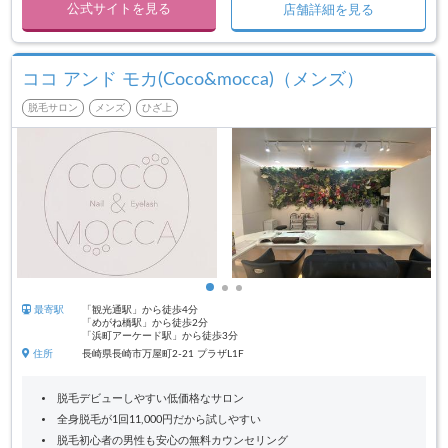
公式サイトを見る
店舗詳細を見る
ココ アンド モカ(Coco&mocca)（メンズ）
脱毛サロン
メンズ
ひざ上
最寄駅
「観光通駅」から徒歩4分
「めがね橋駅」から徒歩2分
「浜町アーケード駅」から徒歩3分
住所
長崎県長崎市万屋町2-21 プラザL1F
脱毛デビューしやすい低価格なサロン
全身脱毛が1回11,000円だから試しやすい
脱毛初心者の男性も安心の無料カウンセリング