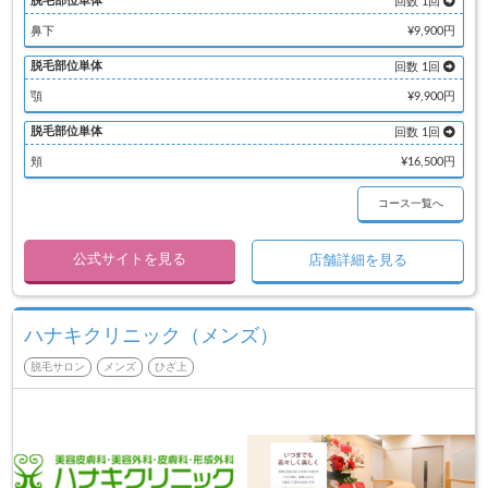
脱毛部位単体
回数 1回
鼻下
¥9,900円
脱毛部位単体
回数 1回
顎
¥9,900円
脱毛部位単体
回数 1回
頬
¥16,500円
コース一覧へ
公式サイトを見る
店舗詳細を見る
ハナキクリニック（メンズ）
脱毛サロン
メンズ
ひざ上