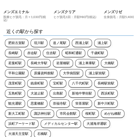
メンズエミナル
メンズクリア
メンズリゼ
医療ヒゲ脱毛：月々1,030円(税
ヒゲ脱毛1回：月額980円(税込)
全身脱毛：月額5,400円
込)
近くの駅から探す
肥前古賀駅
現川駅
道ノ尾駅
西浦上駅
浦上駅
長崎駅
赤迫駅
住吉駅
昭和町通駅
千歳町駅
若葉町駅
長崎大学駅
岩屋橋駅
浦上車庫駅
大橋駅
平和公園駅
原爆資料館駅
大学病院駅
浦上駅前駅
茂里町駅
銭座町駅
宝町駅
八千代町駅
長崎駅前駅
五島町駅
大波止駅
出島駅
新地中華街駅
西浜町駅
観光通駅
思案橋駅
崇福寺駅
蛍茶屋駅
新中川町駅
新大工町駅
諏訪神社駅
市民会館駅
桜町駅
めがね橋駅
浜町アーケード駅
メディカルセンター駅
大浦海岸通駅
大浦天主堂駅
石橋駅