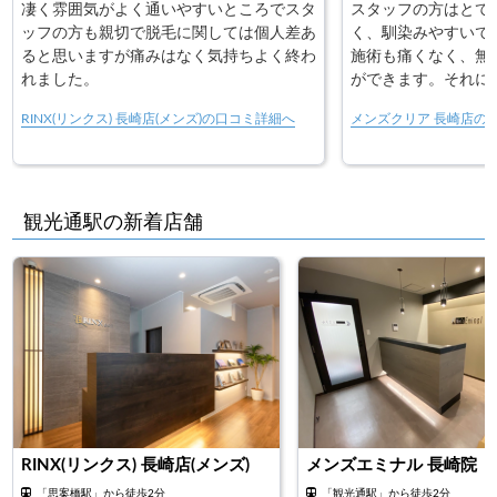
凄く雰囲気がよく通いやすいところでスタ
スタッフの方はとて
ッフの方も親切で脱毛に関しては個人差あ
く、馴染みやすいで
ると思いますが痛みはなく気持ちよく終わ
施術も痛くなく、無
れました。
ができます。それに
の注意事項等につい
RINX(リンクス) 長崎店(メンズ)の口コミ詳細へ
メンズクリア 長崎店の
ださり、信用できま
観光通駅の新着店舗
RINX(リンクス) 長崎店(メンズ)
メンズエミナル 長崎院
「思案橋駅」から徒歩2分
「観光通駅」から徒歩2分