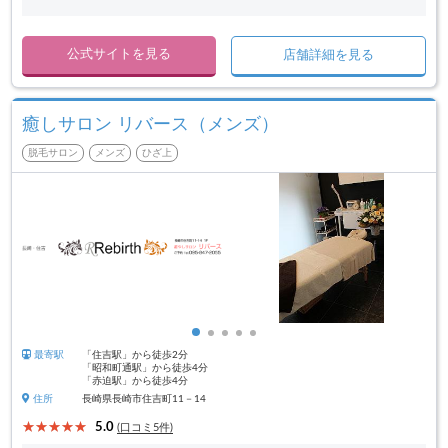
公式サイトを見る
店舗詳細を見る
癒しサロン リバース（メンズ）
脱毛サロン
メンズ
ひざ上
最寄駅
「住吉駅」から徒歩2分
「昭和町通駅」から徒歩4分
「赤迫駅」から徒歩4分
住所
長崎県長崎市住吉町11－14
5.0
(口コミ5件)