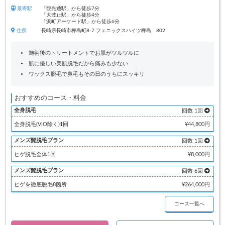
最寄駅
「観光通駅」から徒歩7分
「大波止駅」から徒歩4分
「浜町アーケード駅」から徒歩6分
住所
長崎県長崎市樺島町8-7 フェニックスハイツ樺島 802
施術後のトリートメントでお肌がツルツルに
肌に優しい美肌脱毛だから痛みも少ない
ワックス脱毛で鼻毛もその日のうちにスッキリ
おすすめのコース・料金
全身脱毛
回数 1回
全身脱毛(VIO除く)1回
¥44,800円
メンズ髭脱毛プラン
回数 1回
ヒゲ脱毛全体1回
¥8,000円
メンズ髭脱毛プラン
回数 6回
ヒゲを徹底脱毛8箇所
¥264,000円
コース一覧へ