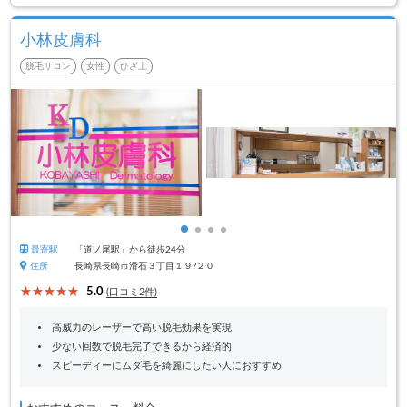
小林皮膚科
脱毛サロン
女性
ひざ上
最寄駅
「道ノ尾駅」から徒歩24分
住所
長崎県長崎市滑石３丁目１９?２０
5.0
(口コミ2件)
高威力のレーザーで高い脱毛効果を実現
少ない回数で脱毛完了できるから経済的
スピーディーにムダ毛を綺麗にしたい人におすすめ