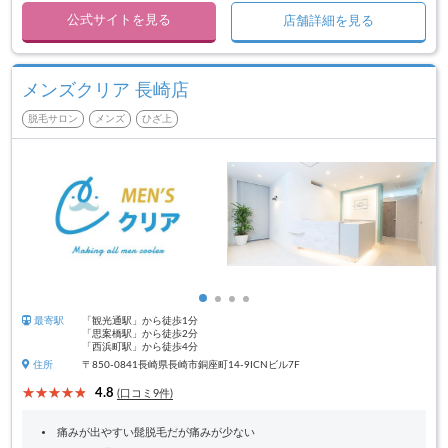
公式サイトを見る
店舗詳細を見る
メンズクリア 長崎店
脱毛サロン
メンズ
ひざ上
最寄駅
「観光通駅」から徒歩1分
「思案橋駅」から徒歩2分
「西浜町駅」から徒歩4分
住所
〒850-0841長崎県長崎市銅座町14-9ICNビル7F
4.8
(口コミ9件)
痛みが出やすい髭脱毛だが痛みが少ない