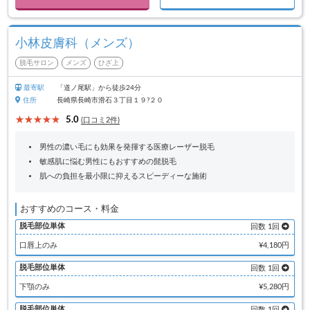
小林皮膚科（メンズ）
脱毛サロン
メンズ
ひざ上
最寄駅
「道ノ尾駅」から徒歩24分
住所
長崎県長崎市滑石３丁目１９?２０
5.0
(口コミ2件)
男性の濃い毛にも効果を発揮する医療レーザー脱毛
敏感肌に悩む男性にもおすすめの髭脱毛
肌への負担を最小限に抑えるスピーディーな施術
おすすめのコース・料金
脱毛部位単体
回数 1回
口唇上のみ
¥4,180円
脱毛部位単体
回数 1回
下顎のみ
¥5,280円
脱毛部位単体
回数 1回