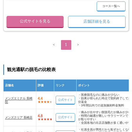
コース一覧へ
公式サイトを見る
店舗詳細を見る
<
1
>
観光通駅の脱毛の比較表
店舗名
評価
リンク
ポイント
・
医療脱毛なのに痛みが少ない
メンズエミナル 長崎
4.4
・
効果が得られた時点で契約終了して未
公式サイト
院
分返金
・
3年間以内での追加施術料金無料
・
痛みが出やすい髭脱毛だが痛みが少な
4.8
・
時間の融通が難しいサラリーマンでも
公式サイト
メンズクリア 長崎店
が取りやすい
・
全国各地の出店店舗数が多く通いやす
・
社員全員が男性だから恥ずかしくない