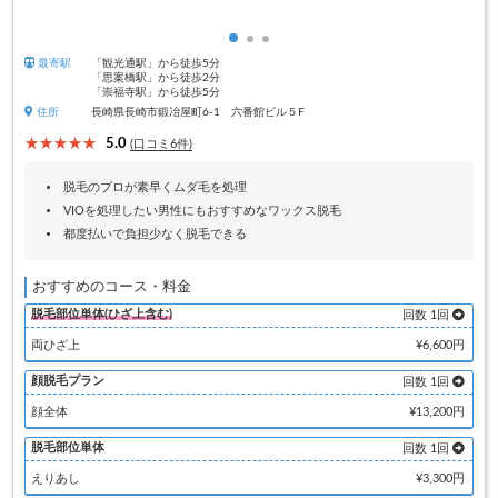
最寄駅
「観光通駅」から徒歩5分
「思案橋駅」から徒歩2分
「崇福寺駅」から徒歩5分
住所
長崎県長崎市鍛冶屋町6-1 六番館ビル５F
5.0
(口コミ6件)
脱毛のプロが素早くムダ毛を処理
VIOを処理したい男性にもおすすめなワックス脱毛
都度払いで負担少なく脱毛できる
おすすめのコース・料金
脱毛部位単体(ひざ上含む)
回数 1回
両ひざ上
¥6,600円
顔脱毛プラン
回数 1回
顔全体
¥13,200円
脱毛部位単体
回数 1回
えりあし
¥3,300円