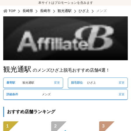
本サイトはプロモーションを含みます
TOP
長崎県
長崎市
観光通駅
ひざ上
メンズ
観光通駅
のメンズひざ上脱毛おすすめ店舗4選！
最寄駅
観光通駅
変更
脱毛部位
ひざ上
変更
詳細条件
メンズ
変更
おすすめ店舗ランキング