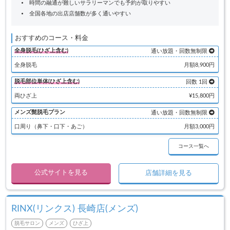
時間の融通が難しいサラリーマンでも予約が取りやすい
全国各地の出店店舗数が多く通いやすい
おすすめのコース・料金
全身脱毛(ひざ上含む)
通い放題・回数無制限
全身脱毛
月額8,900円
脱毛部位単体(ひざ上含む)
回数 1回
両ひざ上
¥15,800円
メンズ髭脱毛プラン
通い放題・回数無制限
口周り（鼻下・口下・あご）
月額3,000円
コース一覧へ
公式サイトを見る
店舗詳細を見る
RINX(リンクス) 長崎店(メンズ)
脱毛サロン
メンズ
ひざ上