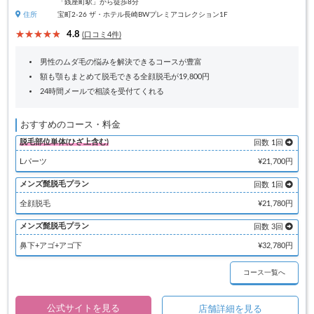
「銭座町駅」から徒歩8分
住所
宝町2-26 ザ・ホテル長崎BWプレミアコレクション1F
4.8
(口コミ4件)
男性のムダ毛の悩みを解決できるコースが豊富
額も顎もまとめて脱毛できる全顔脱毛が19,800円
24時間メールで相談を受付てくれる
おすすめのコース・料金
脱毛部位単体(ひざ上含む)
回数 1回
Lパーツ
¥21,700円
メンズ髭脱毛プラン
回数 1回
全顔脱毛
¥21,780円
メンズ髭脱毛プラン
回数 3回
鼻下+アゴ+アゴ下
¥32,780円
コース一覧へ
公式サイトを見る
店舗詳細を見る