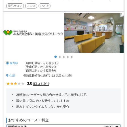
脱毛サロン
メンズ
ひざ上
最寄駅
「昭和町通駅」から徒歩1分
「千歳町駅」から徒歩3分
「西浦上駅」から徒歩3分
住所
長崎県長崎市住吉町2-22 武田ビル3階
3.0
(口コミ2件)
2種類のレーザーを組み合わせ濃い毛も確実に脱毛
濃い髭に悩んでいる男性にもおすすめ
痛みもダウンタイムも少ないから安心
おすすめのコース・料金