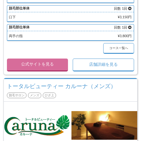
脱毛部位単体
回数 1回
口下
¥3,150円
脱毛部位単体
回数 1回
両手の指
¥3,800円
コース一覧へ
公式サイトを見る
店舗詳細を見る
トータルビューティー カルーナ（メンズ）
脱毛サロン
メンズ
ひざ上