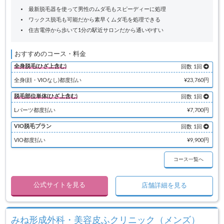
最新脱毛器を使って男性のムダ毛もスピーディーに処理
ワックス脱毛も可能だから素早くムダ毛を処理できる
住吉電停から歩いて1分の駅近サロンだから通いやすい
おすすめのコース・料金
全身脱毛(ひざ上含む)
回数 1回
全身(顔・VIOなし)都度払い
¥23,760円
脱毛部位単体(ひざ上含む)
回数 1回
Lパーツ都度払い
¥7,700円
VIO脱毛プラン
回数 1回
VIO都度払い
¥9,900円
コース一覧へ
公式サイトを見る
店舗詳細を見る
みね形成外科・美容皮ふクリニック（メンズ）