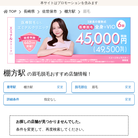
本サイトはプロモーションを含みます
TOP
長崎県
佐世保市
棚方駅
眉毛
棚方駅
の眉毛脱毛おすすめ店舗情報！
最寄駅
棚方駅
変更
脱毛部位
眉毛
変更
詳細条件
指定なし
変更
お探しの店舗が見つかりませんでした。
条件を変更して、再度検索してください。