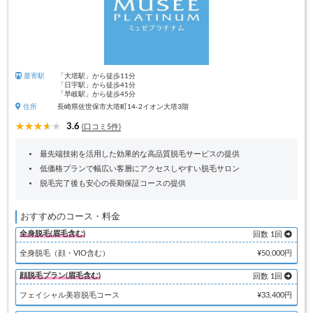
最寄駅
「大塔駅」から徒歩11分
「日宇駅」から徒歩41分
「早岐駅」から徒歩45分
住所
長崎県佐世保市大塔町14-2イオン大塔3階
3.6
(口コミ5件)
最先端技術を活用した効果的な高品質脱毛サービスの提供
低価格プランで幅広い客層にアクセスしやすい脱毛サロン
脱毛完了後も安心の長期保証コースの提供
おすすめのコース・料金
全身脱毛(眉毛含む)
回数 1回
全身脱毛（顔・VIO含む）
¥50,000円
顔脱毛プラン(眉毛含む)
回数 1回
フェイシャル美容脱毛コース
¥33,400円