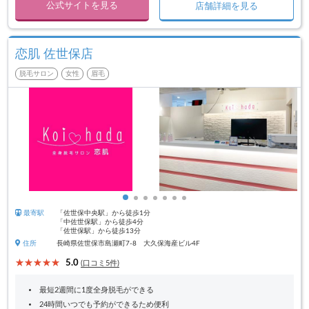
公式サイトを見る
店舗詳細を見る
恋肌 佐世保店
脱毛サロン
女性
眉毛
最寄駅
「佐世保中央駅」から徒歩1分
「中佐世保駅」から徒歩4分
「佐世保駅」から徒歩13分
住所
長崎県佐世保市島瀬町7-8 大久保海産ビル4F
5.0
(口コミ5件)
最短2週間に1度全身脱毛ができる
24時間いつでも予約ができるため便利