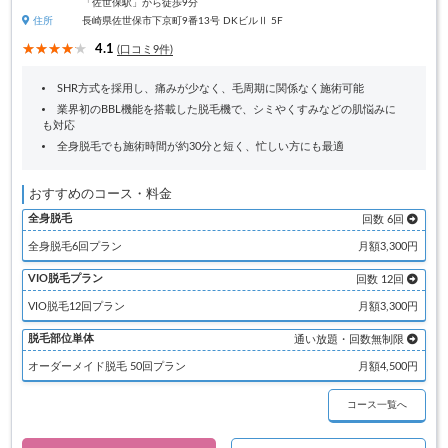
「佐世保駅」から徒歩9分
住所
長崎県佐世保市下京町9番13号 DKビルⅡ 5F
4.1
(口コミ9件)
SHR方式を採用し、痛みが少なく、毛周期に関係なく施術可能
業界初のBBL機能を搭載した脱毛機で、シミやくすみなどの肌悩みに
も対応
全身脱毛でも施術時間が約30分と短く、忙しい方にも最適
おすすめのコース・料金
全身脱毛
回数 6回
全身脱毛6回プラン
月額3,300円
VIO脱毛プラン
回数 12回
VIO脱毛12回プラン
月額3,300円
脱毛部位単体
通い放題・回数無制限
オーダーメイド脱毛 50回プラン
月額4,500円
コース一覧へ