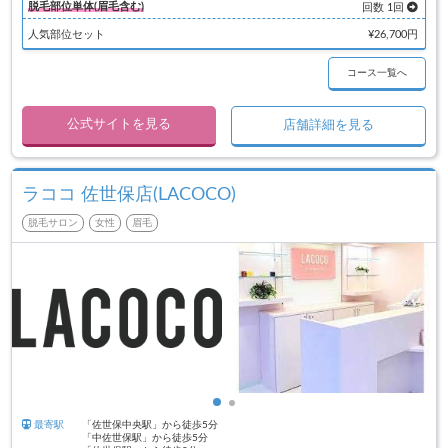
脱毛部位単体(眉毛含む)
回数 1回
人気部位セット
¥26,700円
コース一覧へ
公式サイトを見る
店舗詳細を見る
ラココ 佐世保店(LACOCO)
脱毛サロン
女性
眉毛
最寄駅
「佐世保中央駅」から徒歩5分
「中佐世保駅」から徒歩5分