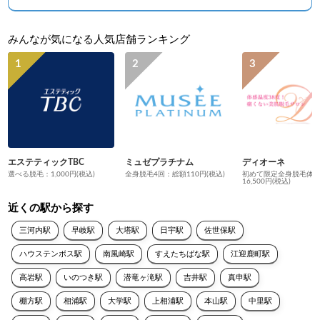
みんなが気になる人気店舗ランキング
エステティックTBC
ミュゼプラチナム
ディオーネ
選べる脱毛：1,000円(税込)
全身脱毛4回：総額110円(税込)
初めて限定全身脱毛体
16,500円(税込)
近くの駅から探す
三河内駅
早岐駅
大塔駅
日宇駅
佐世保駅
ハウステンボス駅
南風崎駅
すえたちばな駅
江迎鹿町駅
高岩駅
いのつき駅
潜竜ヶ滝駅
吉井駅
真申駅
棚方駅
相浦駅
大学駅
上相浦駅
本山駅
中里駅