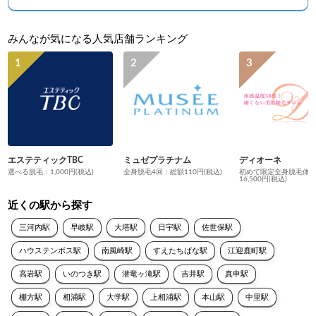
みんなが気になる人気店舗ランキング
エステティックTBC
ミュゼプラチナム
ディオーネ
選べる脱毛：1,000円(税込)
全身脱毛4回：総額110円(税込)
初めて限定全身脱毛体
16,500円(税込)
近くの駅から探す
三河内駅
早岐駅
大塔駅
日宇駅
佐世保駅
ハウステンボス駅
南風崎駅
すえたちばな駅
江迎鹿町駅
高岩駅
いのつき駅
潜竜ヶ滝駅
吉井駅
真申駅
棚方駅
相浦駅
大学駅
上相浦駅
本山駅
中里駅