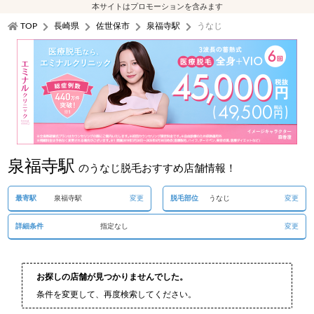
本サイトはプロモーションを含みます
TOP
長崎県
佐世保市
泉福寺駅
うなじ
泉福寺駅
のうなじ脱毛おすすめ店舗情報！
最寄駅
泉福寺駅
変更
脱毛部位
うなじ
変更
詳細条件
指定なし
変更
お探しの店舗が見つかりませんでした。
条件を変更して、再度検索してください。