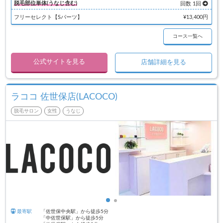
脱毛部位単体(うなじ含む)
回数 1回
フリーセレクト【Sパーツ】
¥13,400円
コース一覧へ
公式サイトを見る
店舗詳細を見る
ラココ 佐世保店(LACOCO)
脱毛サロン
女性
うなじ
最寄駅
「佐世保中央駅」から徒歩5分
「中佐世保駅」から徒歩5分