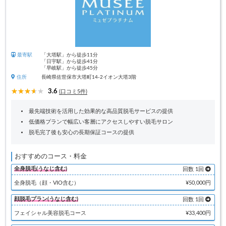
最寄駅
「大塔駅」から徒歩11分
「日宇駅」から徒歩41分
「早岐駅」から徒歩45分
住所
長崎県佐世保市大塔町14-2イオン大塔3階
3.6
(口コミ5件)
最先端技術を活用した効果的な高品質脱毛サービスの提供
低価格プランで幅広い客層にアクセスしやすい脱毛サロン
脱毛完了後も安心の長期保証コースの提供
おすすめのコース・料金
全身脱毛(うなじ含む)
回数 1回
全身脱毛（顔・VIO含む）
¥50,000円
顔脱毛プラン(うなじ含む)
回数 1回
フェイシャル美容脱毛コース
¥33,400円