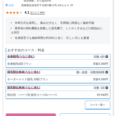
「佐世保駅」から徒歩9分
住所
長崎県佐世保市下京町9番13号 DKビルⅡ 5F
4.1
(口コミ9件)
SHR方式を採用し、痛みが少なく、毛周期に関係なく施術可能
業界初のBBL機能を搭載した脱毛機で、シミやくすみなどの肌悩みに
も対応
全身脱毛でも施術時間が約30分と短く、忙しい方にも最適
おすすめのコース・料金
全身脱毛(うなじ含む)
回数 6回
全身脱毛6回プラン
月額3,300円
脱毛部位単体(うなじ含む)
通い放題・回数無制限
オーダーメイド脱毛 50回プラン
月額4,500円
脱毛部位単体(うなじ含む)
回数 1回
部位別・パーツ別 脱毛コース(Sパーツ)
¥3,960円
コース一覧へ