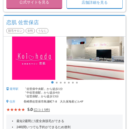
公式サイトを見る
店舗詳細を見る
恋肌 佐世保店
脱毛サロン
女性
うなじ
最寄駅
「佐世保中央駅」から徒歩1分
「中佐世保駅」から徒歩4分
「佐世保駅」から徒歩13分
住所
長崎県佐世保市島瀬町7-8 大久保海産ビル4F
5.0
(口コミ5件)
最短2週間に1度全身脱毛ができる
24時間いつでも予約ができるため便利