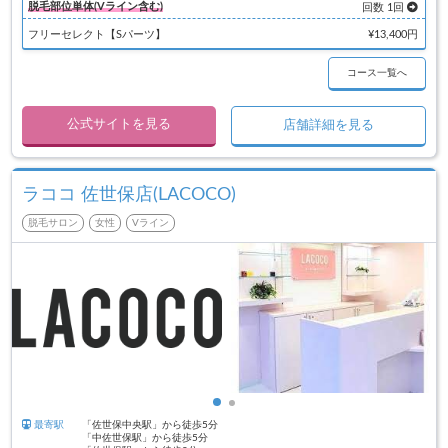
脱毛部位単体(Vライン含む)
回数 1回
フリーセレクト【Sパーツ】
¥13,400円
コース一覧へ
公式サイトを見る
店舗詳細を見る
ラココ 佐世保店(LACOCO)
脱毛サロン
女性
Vライン
最寄駅
「佐世保中央駅」から徒歩5分
「中佐世保駅」から徒歩5分