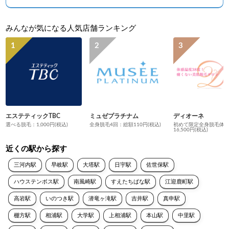
みんなが気になる人気店舗ランキング
エステティックTBC
ミュゼプラチナム
ディオーネ
選べる脱毛：1,000円(税込)
全身脱毛4回：総額110円(税込)
初めて限定全身脱毛体
16,500円(税込)
近くの駅から探す
三河内駅
早岐駅
大塔駅
日宇駅
佐世保駅
ハウステンボス駅
南風崎駅
すえたちばな駅
江迎鹿町駅
高岩駅
いのつき駅
潜竜ヶ滝駅
吉井駅
真申駅
棚方駅
相浦駅
大学駅
上相浦駅
本山駅
中里駅