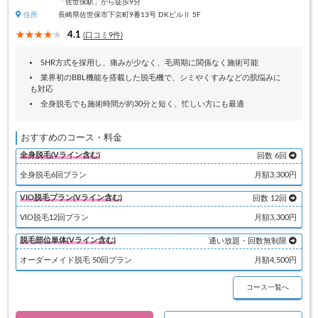
「佐世保駅」から徒歩9分
住所
長崎県佐世保市下京町9番13号 DKビルⅡ 5F
4.1
(口コミ9件)
SHR方式を採用し、痛みが少なく、毛周期に関係なく施術可能
業界初のBBL機能を搭載した脱毛機で、シミやくすみなどの肌悩みに
も対応
全身脱毛でも施術時間が約30分と短く、忙しい方にも最適
おすすめのコース・料金
全身脱毛(Vライン含む)
回数 6回
全身脱毛6回プラン
月額3,300円
VIO脱毛プラン(Vライン含む)
回数 12回
VIO脱毛12回プラン
月額3,300円
脱毛部位単体(Vライン含む)
通い放題・回数無制限
オーダーメイド脱毛 50回プラン
月額4,500円
コース一覧へ