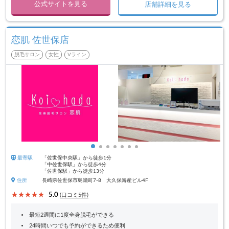
公式サイトを見る
店舗詳細を見る
恋肌 佐世保店
脱毛サロン
女性
Vライン
最寄駅
「佐世保中央駅」から徒歩1分
「中佐世保駅」から徒歩4分
「佐世保駅」から徒歩13分
住所
長崎県佐世保市島瀬町7-8 大久保海産ビル4F
5.0
(口コミ5件)
最短2週間に1度全身脱毛ができる
24時間いつでも予約ができるため便利