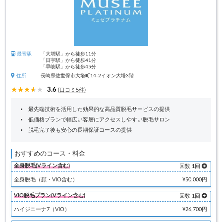
最寄駅
「大塔駅」から徒歩11分
「日宇駅」から徒歩41分
「早岐駅」から徒歩45分
住所
長崎県佐世保市大塔町14-2イオン大塔3階
3.6
(口コミ5件)
最先端技術を活用した効果的な高品質脱毛サービスの提供
低価格プランで幅広い客層にアクセスしやすい脱毛サロン
脱毛完了後も安心の長期保証コースの提供
おすすめのコース・料金
全身脱毛(Vライン含む)
回数 1回
全身脱毛（顔・VIO含む）
¥50,000円
VIO脱毛プラン(Vライン含む)
回数 1回
ハイジニーナ7（VIO）
¥26,700円