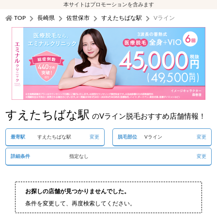
本サイトはプロモーションを含みます
TOP
長崎県
佐世保市
すえたちばな駅
Vライン
すえたちばな駅
のVライン脱毛おすすめ店舗情報！
最寄駅
すえたちばな駅
変更
脱毛部位
Vライン
変更
詳細条件
指定なし
変更
お探しの店舗が見つかりませんでした。
条件を変更して、再度検索してください。