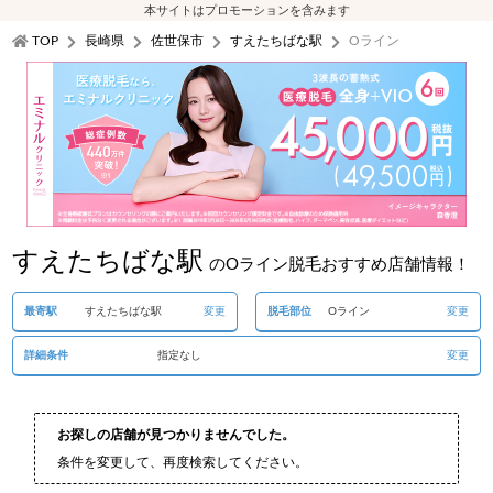
本サイトはプロモーションを含みます
TOP
長崎県
佐世保市
すえたちばな駅
Oライン
すえたちばな駅
のOライン脱毛おすすめ店舗情報！
最寄駅
すえたちばな駅
変更
脱毛部位
Oライン
変更
詳細条件
指定なし
変更
お探しの店舗が見つかりませんでした。
条件を変更して、再度検索してください。