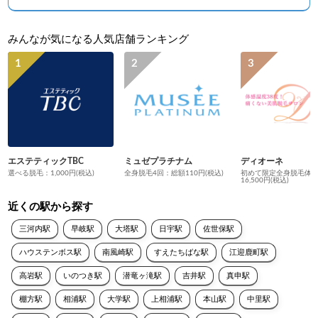
みんなが気になる人気店舗ランキング
エステティックTBC
ミュゼプラチナム
ディオーネ
選べる脱毛：1,000円(税込)
全身脱毛4回：総額110円(税込)
初めて限定全身脱毛体
16,500円(税込)
近くの駅から探す
三河内駅
早岐駅
大塔駅
日宇駅
佐世保駅
ハウステンボス駅
南風崎駅
すえたちばな駅
江迎鹿町駅
高岩駅
いのつき駅
潜竜ヶ滝駅
吉井駅
真申駅
棚方駅
相浦駅
大学駅
上相浦駅
本山駅
中里駅