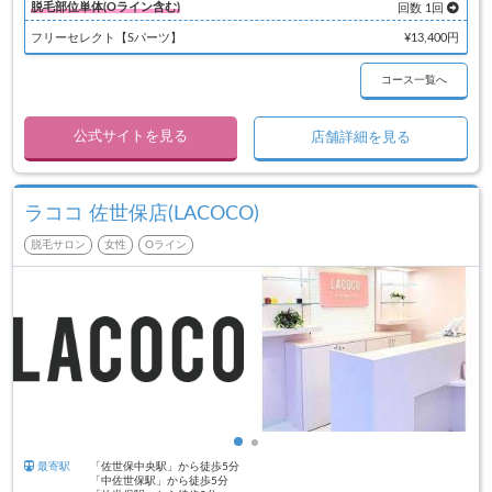
脱毛部位単体(Oライン含む)
回数 1回
フリーセレクト【Sパーツ】
¥13,400円
コース一覧へ
公式サイトを見る
店舗詳細を見る
ラココ 佐世保店(LACOCO)
脱毛サロン
女性
Oライン
最寄駅
「佐世保中央駅」から徒歩5分
「中佐世保駅」から徒歩5分