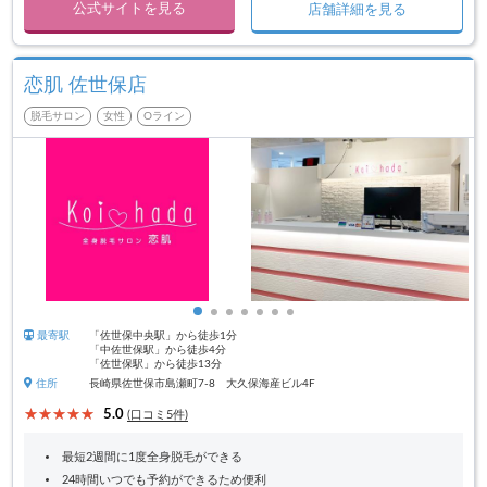
公式サイトを見る
店舗詳細を見る
恋肌 佐世保店
脱毛サロン
女性
Oライン
最寄駅
「佐世保中央駅」から徒歩1分
「中佐世保駅」から徒歩4分
「佐世保駅」から徒歩13分
住所
長崎県佐世保市島瀬町7-8 大久保海産ビル4F
5.0
(口コミ5件)
最短2週間に1度全身脱毛ができる
24時間いつでも予約ができるため便利