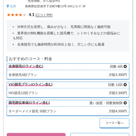
「佐世保駅」から徒歩9分
住所
長崎県佐世保市下京町9番13号 DKビルⅡ 5F
4.1
(口コミ9件)
SHR方式を採用し、痛みが少なく、毛周期に関係なく施術可能
業界初のBBL機能を搭載した脱毛機で、シミやくすみなどの肌悩みに
も対応
全身脱毛でも施術時間が約30分と短く、忙しい方にも最適
おすすめのコース・料金
全身脱毛(Oライン含む)
回数 6回
全身脱毛6回プラン
月額3,300円
VIO脱毛プラン(Oライン含む)
回数 12回
VIO脱毛12回プラン
月額3,300円
脱毛部位単体(Oライン含む)
通い放題・回数無制限
オーダーメイド脱毛 50回プラン
月額4,500円
コース一覧へ