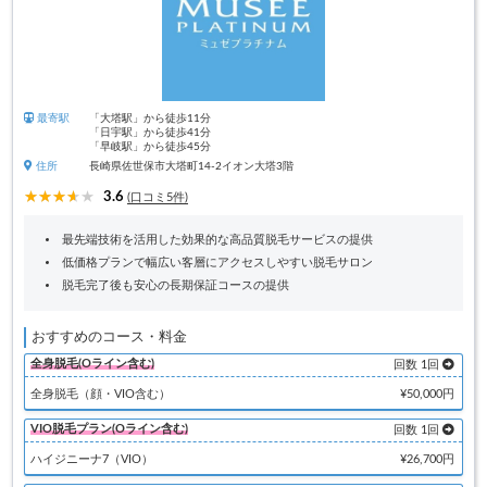
最寄駅
「大塔駅」から徒歩11分
「日宇駅」から徒歩41分
「早岐駅」から徒歩45分
住所
長崎県佐世保市大塔町14-2イオン大塔3階
3.6
(口コミ5件)
最先端技術を活用した効果的な高品質脱毛サービスの提供
低価格プランで幅広い客層にアクセスしやすい脱毛サロン
脱毛完了後も安心の長期保証コースの提供
おすすめのコース・料金
全身脱毛(Oライン含む)
回数 1回
全身脱毛（顔・VIO含む）
¥50,000円
VIO脱毛プラン(Oライン含む)
回数 1回
ハイジニーナ7（VIO）
¥26,700円