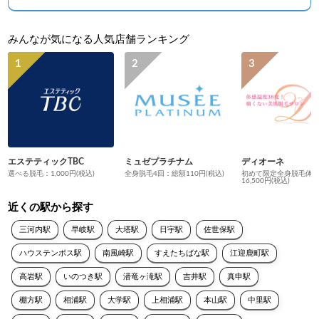
みんなが気になる人気店舗ランキング
エステティックTBC
ミュゼプラチナム
ディオーネ
選べる脱毛：1,000円(税込)
全身脱毛4回：総額110円(税込)
初めて限定全身脱毛体
16,500円(税込)
近くの駅から探す
三河内駅
早岐駅
大塔駅
日宇駅
佐世保駅
ハウステンボス駅
南風崎駅
すえたちばな駅
江迎鹿町駅
高岩駅
いのつき駅
潜竜ヶ滝駅
吉井駅
真申駅
棚方駅
相浦駅
大学駅
上相浦駅
本山駅
中里駅