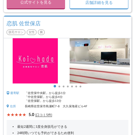
公式サイトを見る
店舗詳細を見る
恋肌 佐世保店
脱毛サロン
女性
腕
最寄駅
「佐世保中央駅」から徒歩1分
「中佐世保駅」から徒歩4分
「佐世保駅」から徒歩13分
住所
長崎県佐世保市島瀬町7-8 大久保海産ビル4F
5.0
(口コミ5件)
最短2週間に1度全身脱毛ができる
24時間いつでも予約ができるため便利