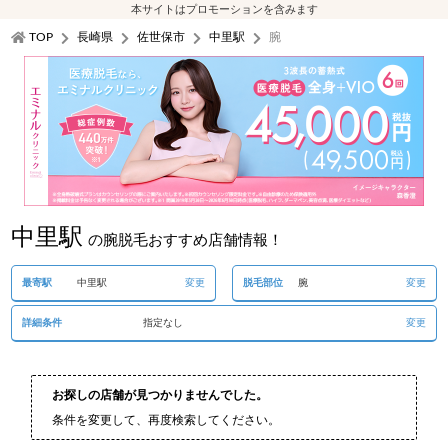
本サイトはプロモーションを含みます
TOP
長崎県
佐世保市
中里駅
腕
中里駅
の腕脱毛おすすめ店舗情報！
最寄駅
中里駅
変更
脱毛部位
腕
変更
詳細条件
指定なし
変更
お探しの店舗が見つかりませんでした。
条件を変更して、再度検索してください。