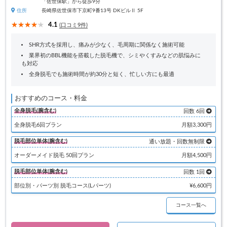
「佐世保駅」から徒歩9分
住所
長崎県佐世保市下京町9番13号 DKビルⅡ 5F
4.1
(口コミ9件)
SHR方式を採用し、痛みが少なく、毛周期に関係なく施術可能
業界初のBBL機能を搭載した脱毛機で、シミやくすみなどの肌悩みに
も対応
全身脱毛でも施術時間が約30分と短く、忙しい方にも最適
おすすめのコース・料金
全身脱毛(腕含む)
回数 6回
全身脱毛6回プラン
月額3,300円
脱毛部位単体(腕含む)
通い放題・回数無制限
オーダーメイド脱毛 50回プラン
月額4,500円
脱毛部位単体(腕含む)
回数 1回
部位別・パーツ別 脱毛コース(Lパーツ)
¥6,600円
コース一覧へ