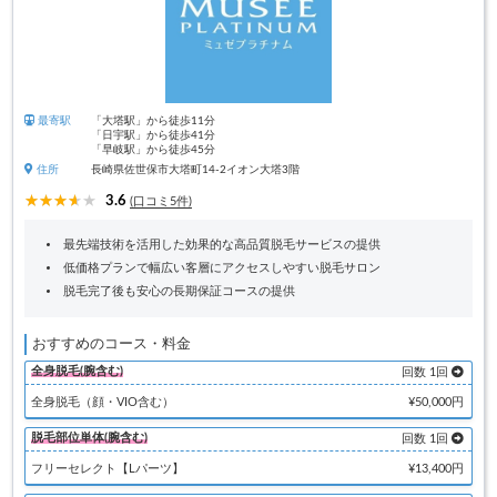
最寄駅
「大塔駅」から徒歩11分
「日宇駅」から徒歩41分
「早岐駅」から徒歩45分
住所
長崎県佐世保市大塔町14-2イオン大塔3階
3.6
(口コミ5件)
最先端技術を活用した効果的な高品質脱毛サービスの提供
低価格プランで幅広い客層にアクセスしやすい脱毛サロン
脱毛完了後も安心の長期保証コースの提供
おすすめのコース・料金
全身脱毛(腕含む)
回数 1回
全身脱毛（顔・VIO含む）
¥50,000円
脱毛部位単体(腕含む)
回数 1回
フリーセレクト【Lパーツ】
¥13,400円