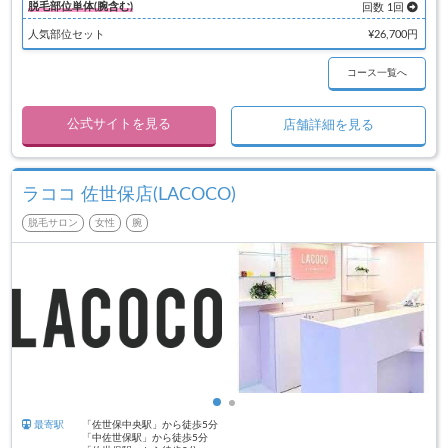
脱毛部位単体(腕含む)
回数 1回
人気部位セット
¥26,700円
コース一覧へ
公式サイトを見る
店舗詳細を見る
ラココ 佐世保店(LACOCO)
脱毛サロン
女性
腕
最寄駅
「佐世保中央駅」から徒歩5分
「中佐世保駅」から徒歩5分