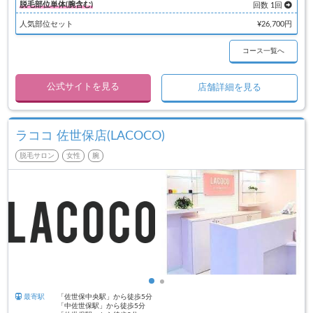
脱毛部位単体(腕含む)
回数 1回
人気部位セット
¥26,700円
コース一覧へ
公式サイトを見る
店舗詳細を見る
ラココ 佐世保店(LACOCO)
脱毛サロン
女性
腕
最寄駅
「佐世保中央駅」から徒歩5分
「中佐世保駅」から徒歩5分