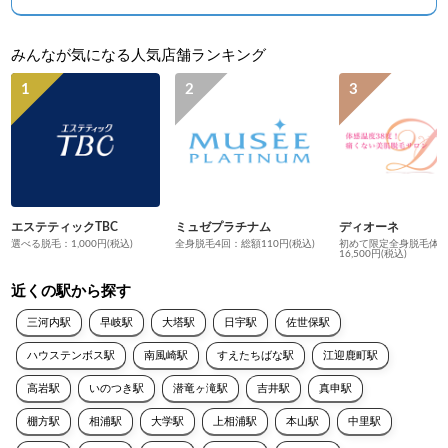
みんなが気になる人気店舗ランキング
エステティックTBC
ミュゼプラチナム
ディオーネ
選べる脱毛：1,000円(税込)
全身脱毛4回：総額110円(税込)
初めて限定全身脱毛体
16,500円(税込)
近くの駅から探す
三河内駅
早岐駅
大塔駅
日宇駅
佐世保駅
ハウステンボス駅
南風崎駅
すえたちばな駅
江迎鹿町駅
高岩駅
いのつき駅
潜竜ヶ滝駅
吉井駅
真申駅
棚方駅
相浦駅
大学駅
上相浦駅
本山駅
中里駅