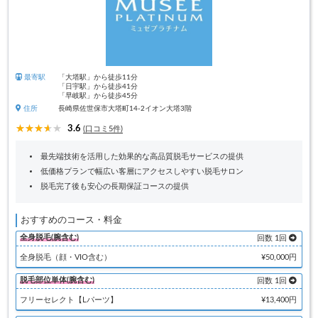
最寄駅
「大塔駅」から徒歩11分
「日宇駅」から徒歩41分
「早岐駅」から徒歩45分
住所
長崎県佐世保市大塔町14-2イオン大塔3階
3.6
(口コミ5件)
最先端技術を活用した効果的な高品質脱毛サービスの提供
低価格プランで幅広い客層にアクセスしやすい脱毛サロン
脱毛完了後も安心の長期保証コースの提供
おすすめのコース・料金
全身脱毛(腕含む)
回数 1回
全身脱毛（顔・VIO含む）
¥50,000円
脱毛部位単体(腕含む)
回数 1回
フリーセレクト【Lパーツ】
¥13,400円