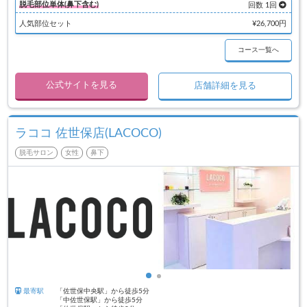
脱毛部位単体(鼻下含む)
回数 1回
人気部位セット
¥26,700円
コース一覧へ
公式サイトを見る
店舗詳細を見る
ラココ 佐世保店(LACOCO)
脱毛サロン
女性
鼻下
最寄駅
「佐世保中央駅」から徒歩5分
「中佐世保駅」から徒歩5分