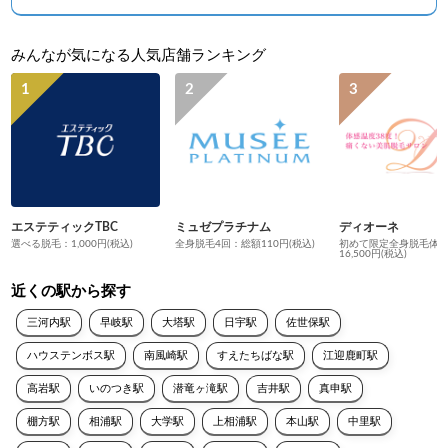
みんなが気になる人気店舗ランキング
エステティックTBC
ミュゼプラチナム
ディオーネ
選べる脱毛：1,000円(税込)
全身脱毛4回：総額110円(税込)
初めて限定全身脱毛体
16,500円(税込)
近くの駅から探す
三河内駅
早岐駅
大塔駅
日宇駅
佐世保駅
ハウステンボス駅
南風崎駅
すえたちばな駅
江迎鹿町駅
高岩駅
いのつき駅
潜竜ヶ滝駅
吉井駅
真申駅
棚方駅
相浦駅
大学駅
上相浦駅
本山駅
中里駅