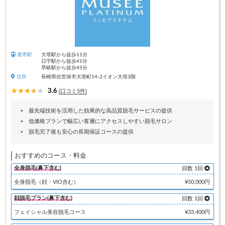
最寄駅
大塔駅から徒歩11分
日宇駅から徒歩41分
早岐駅から徒歩45分
住所
長崎県佐世保市大塔町14-2イオン大塔3階
3.6
(口コミ5件)
最先端技術を活用した効果的な高品質脱毛サービスの提供
低価格プランで幅広い客層にアクセスしやすい脱毛サロン
脱毛完了後も安心の長期保証コースの提供
おすすめのコース・料金
全身脱毛(鼻下含む)
回数 1回
全身脱毛（顔・VIO含む）
¥50,000円
顔脱毛プラン(鼻下含む)
回数 1回
フェイシャル美容脱毛コース
¥33,400円