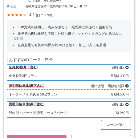
「佐世保駅」から徒歩9分
住所
長崎県佐世保市下京町9番13号 DKビルⅡ 5F
4.1
(口コミ9件)
SHR方式を採用し、痛みが少なく、毛周期に関係なく施術可能
業界初のBBL機能を搭載した脱毛機で、シミやくすみなどの肌悩みに
も対応
全身脱毛でも施術時間が約30分と短く、忙しい方にも最適
おすすめのコース・料金
全身脱毛(鼻下含む)
回数 6回
全身脱毛6回プラン
月額3,300円
脱毛部位単体(鼻下含む)
通い放題・回数無制限
オーダーメイド脱毛 50回プラン
月額4,500円
脱毛部位単体(鼻下含む)
回数 1回
部位別・パーツ別 脱毛コース(Sパーツ)
¥3,960円
コース一覧へ