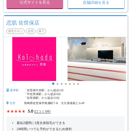
公式サイトを見る
店舗詳細を見る
恋肌 佐世保店
脱毛サロン
女性
鼻下
最寄駅
「佐世保中央駅」から徒歩1分
「中佐世保駅」から徒歩4分
「佐世保駅」から徒歩13分
住所
長崎県佐世保市島瀬町7-8 大久保海産ビル4F
5.0
(口コミ5件)
最短2週間に1度全身脱毛ができる
24時間いつでも予約ができるため便利