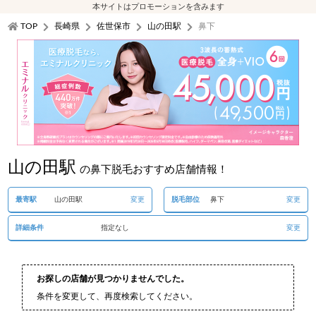
本サイトはプロモーションを含みます
TOP
長崎県
佐世保市
山の田駅
鼻下
山の田駅
の鼻下脱毛おすすめ店舗情報！
最寄駅
山の田駅
変更
脱毛部位
鼻下
変更
詳細条件
指定なし
変更
お探しの店舗が見つかりませんでした。
条件を変更して、再度検索してください。