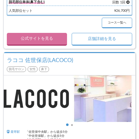
脱毛部位単体(鼻下含む)
回数 1回
人気部位セット
¥26,700円
コース一覧へ
公式サイトを見る
店舗詳細を見る
ラココ 佐世保店(LACOCO)
脱毛サロン
女性
鼻下
最寄駅
「佐世保中央駅」から徒歩5分
「中佐世保駅」から徒歩5分