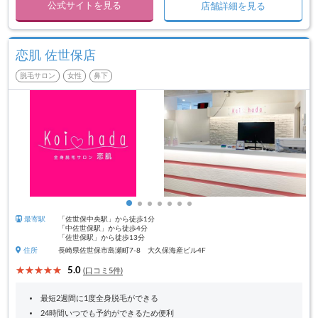
公式サイトを見る
店舗詳細を見る
恋肌 佐世保店
脱毛サロン
女性
鼻下
最寄駅
「佐世保中央駅」から徒歩1分
「中佐世保駅」から徒歩4分
「佐世保駅」から徒歩13分
住所
長崎県佐世保市島瀬町7-8 大久保海産ビル4F
5.0
(口コミ5件)
最短2週間に1度全身脱毛ができる
24時間いつでも予約ができるため便利