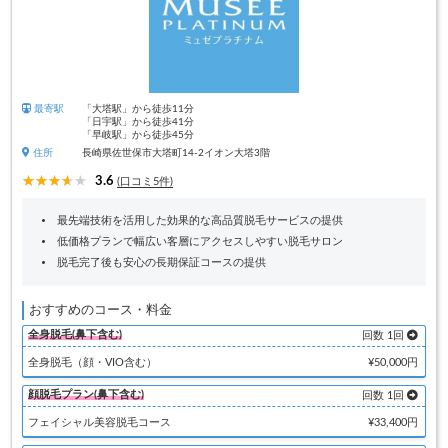
最寄駅
「大塔駅」から徒歩11分
「日宇駅」から徒歩41分
「早岐駅」から徒歩45分
住所
長崎県佐世保市大塔町14-2イオン大塔3階
3.6
(口コミ5件)
最先端技術を活用した効果的な高品質脱毛サービスの提供
低価格プランで幅広い客層にアクセスしやすい脱毛サロン
脱毛完了後も安心の長期保証コースの提供
おすすめのコース・料金
全身脱毛(鼻下含む)
回数 1回
全身脱毛（顔・VIO含む）
¥50,000円
顔脱毛プラン(鼻下含む)
回数 1回
フェイシャル美容脱毛コース
¥33,400円