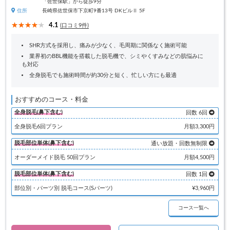
「佐世保駅」から徒歩9分
住所
長崎県佐世保市下京町9番13号 DKビルⅡ 5F
4.1
(口コミ9件)
SHR方式を採用し、痛みが少なく、毛周期に関係なく施術可能
業界初のBBL機能を搭載した脱毛機で、シミやくすみなどの肌悩みに
も対応
全身脱毛でも施術時間が約30分と短く、忙しい方にも最適
おすすめのコース・料金
全身脱毛(鼻下含む)
回数 6回
全身脱毛6回プラン
月額3,300円
脱毛部位単体(鼻下含む)
通い放題・回数無制限
オーダーメイド脱毛 50回プラン
月額4,500円
脱毛部位単体(鼻下含む)
回数 1回
部位別・パーツ別 脱毛コース(Sパーツ)
¥3,960円
コース一覧へ