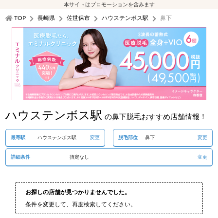
本サイトはプロモーションを含みます
TOP
長崎県
佐世保市
ハウステンボス駅
鼻下
ハウステンボス駅
の鼻下脱毛おすすめ店舗情報！
最寄駅
ハウステンボス駅
変更
脱毛部位
鼻下
変更
詳細条件
指定なし
変更
お探しの店舗が見つかりませんでした。
条件を変更して、再度検索してください。