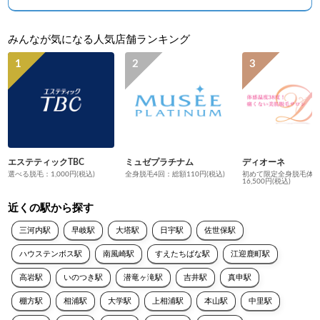
みんなが気になる人気店舗ランキング
エステティックTBC
ミュゼプラチナム
ディオーネ
選べる脱毛：1,000円(税込)
全身脱毛4回：総額110円(税込)
初めて限定全身脱毛体
16,500円(税込)
近くの駅から探す
三河内駅
早岐駅
大塔駅
日宇駅
佐世保駅
ハウステンボス駅
南風崎駅
すえたちばな駅
江迎鹿町駅
高岩駅
いのつき駅
潜竜ヶ滝駅
吉井駅
真申駅
棚方駅
相浦駅
大学駅
上相浦駅
本山駅
中里駅