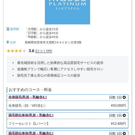
最寄駅
「大塔駅」から徒歩11分
「日宇駅」から徒歩41分
「早岐駅」から徒歩45分
住所
長崎県佐世保市大塔町14-2イオン大塔3階
3.6
(口コミ5件)
最先端技術を活用した効果的な高品質脱毛サービスの提供
低価格プランで幅広い客層にアクセスしやすい脱毛サロン
脱毛完了後も安心の長期保証コースの提供
おすすめのコース・料金
全身脱毛(乳首・乳輪含む)
回数 1回
全身脱毛（顔・VIO含む）
¥50,000円
脱毛部位単体(乳首・乳輪含む)
回数 1回
フリーセレクト【Lパーツ】
¥13,400円
脱毛部位単体(乳首・乳輪含む)
回数 1回