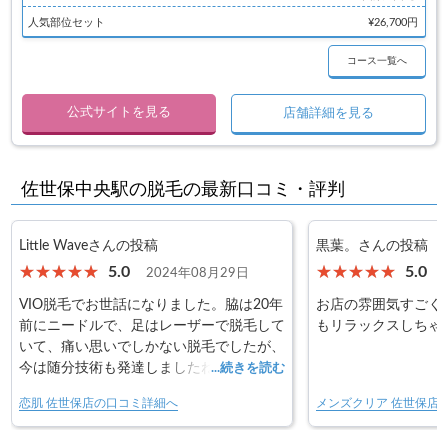
人気部位セット
¥26,700円
コース一覧へ
公式サイトを見る
店舗詳細を見る
佐世保中央駅の脱毛の最新口コミ・評判
Little Waveさんの投稿
黒葉。さんの投稿
5.0
5.0
2024年08月29日
VIO脱毛でお世話になりました。脇は20年
お店の雰囲気すごく
前にニードルで、足はレーザーで脱毛して
もリラックスしちゃ
いて、痛い思いでしかない脱毛でしたが、
今は随分技術も発達しましたね。全然痛み
...続きを読む
を感じない上に、美肌まで意識してくるな
恋肌 佐世保店の口コミ詳細へ
メンズクリア 佐世保店
んて嬉しいです。スタッフさんも優しく
て、お店の雰囲気もとてもリラックスでき