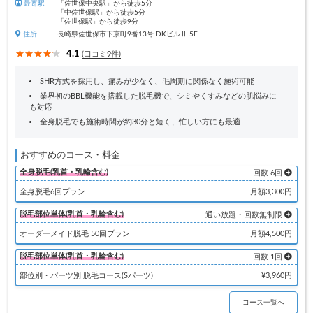
最寄駅
「佐世保中央駅」から徒歩5分
「中佐世保駅」から徒歩5分
「佐世保駅」から徒歩9分
住所
長崎県佐世保市下京町9番13号 DKビルⅡ 5F
4.1
(口コミ9件)
SHR方式を採用し、痛みが少なく、毛周期に関係なく施術可能
業界初のBBL機能を搭載した脱毛機で、シミやくすみなどの肌悩みに
も対応
全身脱毛でも施術時間が約30分と短く、忙しい方にも最適
おすすめのコース・料金
全身脱毛(乳首・乳輪含む)
回数 6回
全身脱毛6回プラン
月額3,300円
脱毛部位単体(乳首・乳輪含む)
通い放題・回数無制限
オーダーメイド脱毛 50回プラン
月額4,500円
脱毛部位単体(乳首・乳輪含む)
回数 1回
部位別・パーツ別 脱毛コース(Sパーツ)
¥3,960円
コース一覧へ