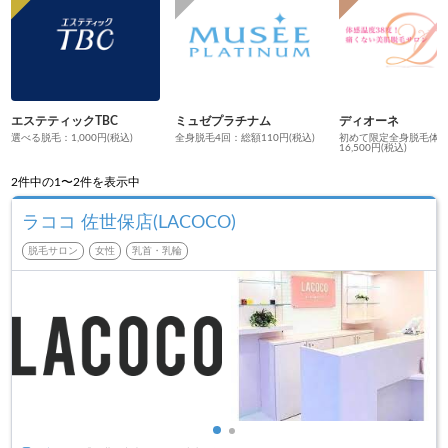
エステティックTBC
ミュゼプラチナム
ディオーネ
選べる脱毛：1,000円(税込)
全身脱毛4回：総額110円(税込)
初めて限定全身脱毛体
16,500円(税込)
2
件中の1〜2件を表示中
ラココ 佐世保店(LACOCO)
脱毛サロン
女性
乳首・乳輪