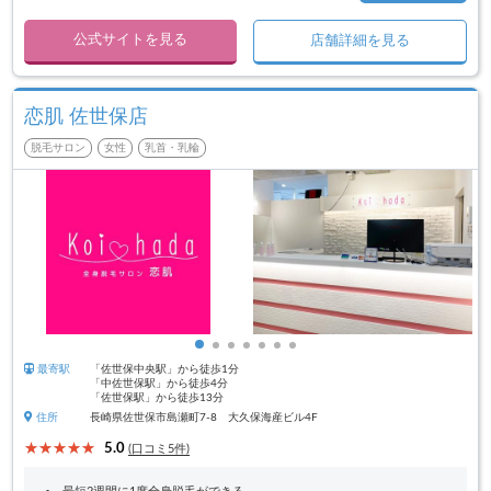
公式サイトを見る
店舗詳細を見る
恋肌 佐世保店
脱毛サロン
女性
乳首・乳輪
最寄駅
「佐世保中央駅」から徒歩1分
「中佐世保駅」から徒歩4分
「佐世保駅」から徒歩13分
住所
長崎県佐世保市島瀬町7-8 大久保海産ビル4F
5.0
(口コミ5件)