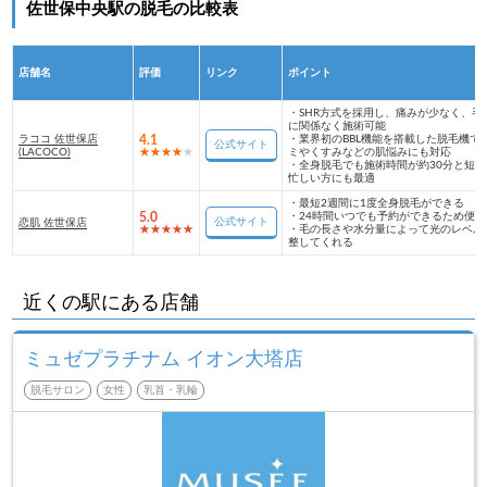
佐世保中央駅の脱毛の比較表
店舗名
評価
リンク
ポイント
・
SHR方式を採用し、痛みが少なく、毛
に関係なく施術可能
ラココ 佐世保店
4.1
・
業界初のBBL機能を搭載した脱毛機で
公式サイト
(LACOCO)
ミやくすみなどの肌悩みにも対応
・
全身脱毛でも施術時間が約30分と短く
忙しい方にも最適
・
最短2週間に1度全身脱毛ができる
5.0
・
24時間いつでも予約ができるため便利
公式サイト
恋肌 佐世保店
・
毛の長さや水分量によって光のレベル
整してくれる
近くの駅にある店舗
ミュゼプラチナム イオン大塔店
脱毛サロン
女性
乳首・乳輪