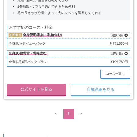
最短2週間に1度全身脱毛ができる
24時間いつでも予約ができるため便利
毛の長さや水分量によって光のレベルを調整してくれる
おすすめのコース・料金
全身脱毛(乳首・乳輪含む)
初回割引
回数 2回
全身脱毛デビューパック
月額1,550円
全身脱毛(乳首・乳輪含む)
回数 6回
全身脱毛6回パックプラン
¥109,780円
コース一覧へ
公式サイトを見る
店舗詳細を見る
<
1
>