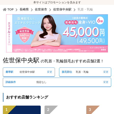
本サイトはプロモーションを含みます
TOP
長崎県
佐世保市
佐世保中央駅
乳首・乳輪
佐世保中央駅
の乳首・乳輪脱毛おすすめ店舗2選！
最寄駅
佐世保中央駅
変更
脱毛部位
乳首・乳輪
変更
詳細条件
指定なし
変更
おすすめ店舗ランキング