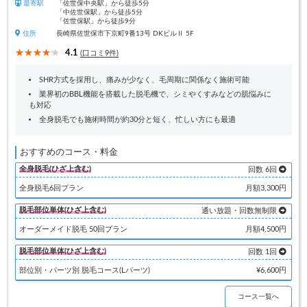
最寄駅
「佐世保中央駅」から徒歩5分
「中佐世保駅」から徒歩5分
「佐世保駅」から徒歩9分
住所
長崎県佐世保市下京町9番13号 DKビルⅡ 5F
4.1
(口コミ9件)
SHR方式を採用し、痛みが少なく、毛周期に関係なく施術可能
業界初のBBL機能を搭載した脱毛機で、シミやくすみなどの肌悩みに
も対応
全身脱毛でも施術時間が約30分と短く、忙しい方にも最適
おすすめのコース・料金
全身脱毛(ひざ上含む)
回数 6回
全身脱毛6回プラン
月額3,300円
脱毛部位単体(ひざ上含む)
通い放題・回数無制限
オーダーメイド脱毛 50回プラン
月額4,500円
脱毛部位単体(ひざ上含む)
回数 1回
部位別・パーツ別 脱毛コース(Lパーツ)
¥6,600円
コース一覧へ