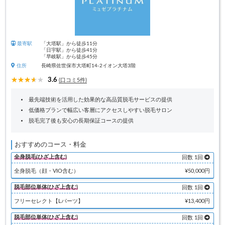
最寄駅
「大塔駅」から徒歩11分
「日宇駅」から徒歩41分
「早岐駅」から徒歩45分
住所
長崎県佐世保市大塔町14-2イオン大塔3階
3.6
(口コミ5件)
最先端技術を活用した効果的な高品質脱毛サービスの提供
低価格プランで幅広い客層にアクセスしやすい脱毛サロン
脱毛完了後も安心の長期保証コースの提供
おすすめのコース・料金
全身脱毛(ひざ上含む)
回数 1回
全身脱毛（顔・VIO含む）
¥50,000円
脱毛部位単体(ひざ上含む)
回数 1回
フリーセレクト【Lパーツ】
¥13,400円
脱毛部位単体(ひざ上含む)
回数 1回