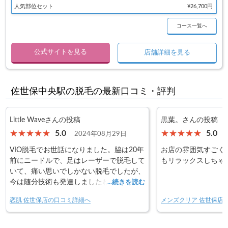
人気部位セット
¥26,700円
コース一覧へ
公式サイトを見る
店舗詳細を見る
佐世保中央駅の脱毛の最新口コミ・評判
Little Waveさんの投稿
黒葉。さんの投稿
5.0
5.0
2024年08月29日
VIO脱毛でお世話になりました。脇は20年
お店の雰囲気すごく
前にニードルで、足はレーザーで脱毛して
もリラックスしちゃ
いて、痛い思いでしかない脱毛でしたが、
今は随分技術も発達しましたね。全然痛み
...続きを読む
を感じない上に、美肌まで意識してくるな
恋肌 佐世保店の口コミ詳細へ
メンズクリア 佐世保店
んて嬉しいです。スタッフさんも優しく
て、お店の雰囲気もとてもリラックスでき
たので、また、お世話になります。