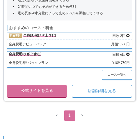
最短2週間に1度全身脱毛ができる
24時間いつでも予約ができるため便利
毛の長さや水分量によって光のレベルを調整してくれる
おすすめのコース・料金
全身脱毛(ひざ上含む)
初回割引
回数 2回
全身脱毛デビューパック
月額1,550円
全身脱毛(ひざ上含む)
回数 6回
全身脱毛6回パックプラン
¥109,780円
コース一覧へ
公式サイトを見る
店舗詳細を見る
<
1
>