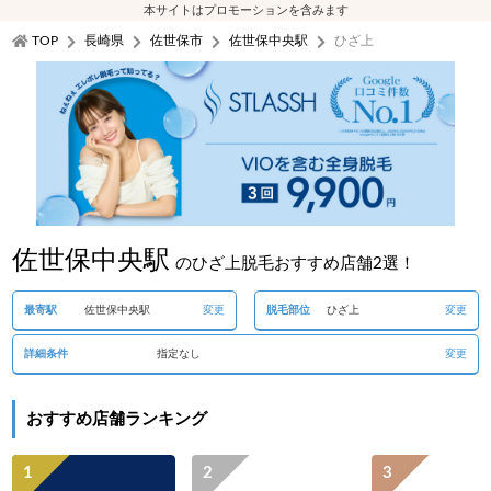
本サイトはプロモーションを含みます
TOP
長崎県
佐世保市
佐世保中央駅
ひざ上
佐世保中央駅
のひざ上脱毛おすすめ店舗2選！
最寄駅
佐世保中央駅
変更
脱毛部位
ひざ上
変更
詳細条件
指定なし
変更
おすすめ店舗ランキング