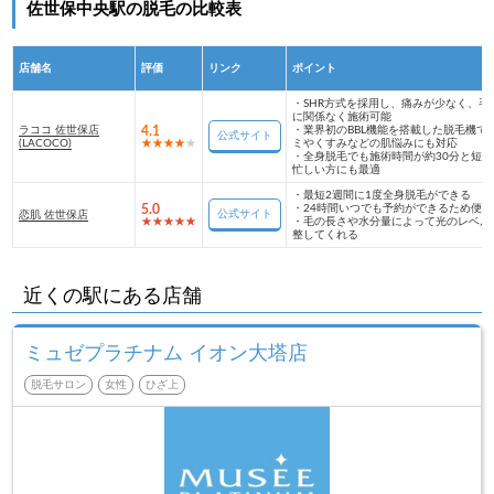
佐世保中央駅の脱毛の比較表
店舗名
評価
リンク
ポイント
・
SHR方式を採用し、痛みが少なく、毛
に関係なく施術可能
ラココ 佐世保店
4.1
・
業界初のBBL機能を搭載した脱毛機で
公式サイト
(LACOCO)
ミやくすみなどの肌悩みにも対応
・
全身脱毛でも施術時間が約30分と短く
忙しい方にも最適
・
最短2週間に1度全身脱毛ができる
5.0
・
24時間いつでも予約ができるため便利
公式サイト
恋肌 佐世保店
・
毛の長さや水分量によって光のレベル
整してくれる
近くの駅にある店舗
ミュゼプラチナム イオン大塔店
脱毛サロン
女性
ひざ上