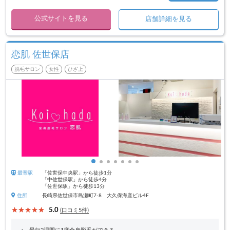
公式サイトを見る
店舗詳細を見る
恋肌 佐世保店
脱毛サロン
女性
ひざ上
最寄駅
「佐世保中央駅」から徒歩1分
「中佐世保駅」から徒歩4分
「佐世保駅」から徒歩13分
住所
長崎県佐世保市島瀬町7-8 大久保海産ビル4F
5.0
(口コミ5件)