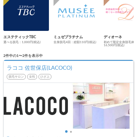
エステティックTBC
ミュゼプラチナム
ディオーネ
選べる脱毛：1,000円(税込)
全身脱毛4回：総額110円(税込)
初めて限定全身脱毛体
16,500円(税込)
2
件中の1〜2件を表示中
ラココ 佐世保店(LACOCO)
脱毛サロン
女性
ひざ上