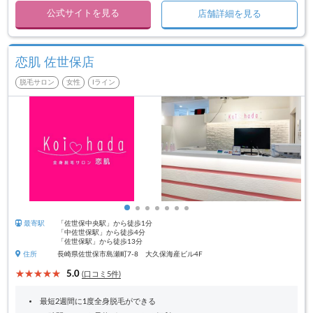
公式サイトを見る
店舗詳細を見る
恋肌 佐世保店
脱毛サロン
女性
Iライン
最寄駅
「佐世保中央駅」から徒歩1分
「中佐世保駅」から徒歩4分
「佐世保駅」から徒歩13分
住所
長崎県佐世保市島瀬町7-8 大久保海産ビル4F
5.0
(口コミ5件)
最短2週間に1度全身脱毛ができる