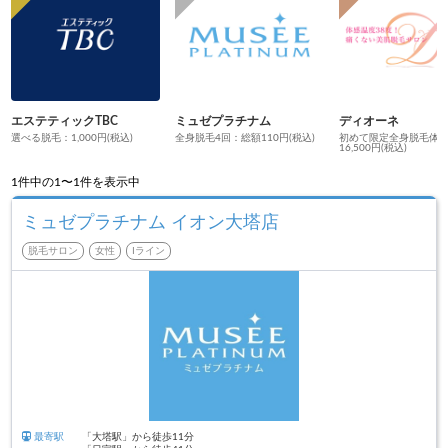
エステティックTBC
ミュゼプラチナム
ディオーネ
選べる脱毛：1,000円(税込)
全身脱毛4回：総額110円(税込)
初めて限定全身脱毛体
16,500円(税込)
1
件中の1〜1件を表示中
ミュゼプラチナム イオン大塔店
脱毛サロン
女性
Iライン
最寄駅
「大塔駅」から徒歩11分