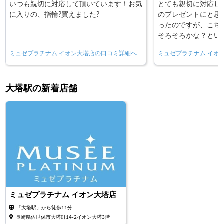
いつも親切に対応して頂いています！お気
とても親切に対応し
に入りの、指輪?買えました?
のプレゼントにと思
ったのですが、こち
そろそろかな？とい
希望なり想いなりを
ミュゼプラチナム イオン大塔店の口コミ詳細へ
ミュゼプラチナム イオ
スを何本かトレーに
本1本それぞれの特
イメージなど、素人
大塔駅の新着店舗
りやすく説明して頂
を見て、話をしてネ
掴んだだけでしたが
く対応してもらいま
ミュゼプラチナム イオン大塔店
「大塔駅」から徒歩11分
長崎県佐世保市大塔町14-2イオン大塔3階