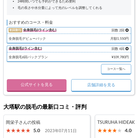
24時間いつでも予約ができるため便利
毛の長さや水分量によって光のレベルを調整してくれる
おすすめのコース・料金
全身脱毛(Iライン含む)
初回割引
回数 2回
全身脱毛デビューパック
月額1,550円
全身脱毛(Iライン含む)
回数 6回
全身脱毛6回パックプラン
¥109,780円
コース一覧へ
公式サイトを見る
店舗詳細を見る
大塔駅の脱毛の最新口コミ・評判
岡栄子さんの投稿
TSURUHA HIDEA
5.0
4.0
2023年07月11日