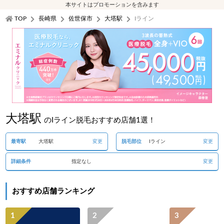
本サイトはプロモーションを含みます
TOP
長崎県
佐世保市
大塔駅
Iライン
大塔駅
のIライン脱毛おすすめ店舗1選！
最寄駅
大塔駅
変更
脱毛部位
Iライン
変更
詳細条件
指定なし
変更
おすすめ店舗ランキング