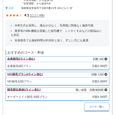
「中佐世保駅」から徒歩5分
「佐世保駅」から徒歩9分
住所
長崎県佐世保市下京町9番13号 DKビルⅡ 5F
4.1
(口コミ9件)
SHR方式を採用し、痛みが少なく、毛周期に関係なく施術可能
業界初のBBL機能を搭載した脱毛機で、シミやくすみなどの肌悩みに
も対応
全身脱毛でも施術時間が約30分と短く、忙しい方にも最適
おすすめのコース・料金
全身脱毛(Iライン含む)
回数 6回
全身脱毛6回プラン
月額3,300円
VIO脱毛プラン(Iライン含む)
回数 12回
VIO脱毛12回プラン
月額3,300円
脱毛部位単体(Iライン含む)
通い放題・回数無制限
オーダーメイド脱毛 50回プラン
月額4,500円
コース一覧へ