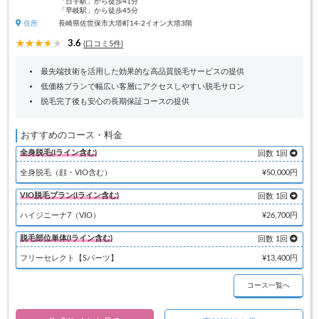
「日宇駅」から徒歩41分
「早岐駅」から徒歩45分
住所
長崎県佐世保市大塔町14-2イオン大塔3階
3.6
(口コミ5件)
最先端技術を活用した効果的な高品質脱毛サービスの提供
低価格プランで幅広い客層にアクセスしやすい脱毛サロン
脱毛完了後も安心の長期保証コースの提供
おすすめのコース・料金
全身脱毛(Iライン含む)
回数 1回
全身脱毛（顔・VIO含む）
¥50,000円
VIO脱毛プラン(Iライン含む)
回数 1回
ハイジニーナ7（VIO）
¥26,700円
脱毛部位単体(Iライン含む)
回数 1回
フリーセレクト【Sパーツ】
¥13,400円
コース一覧へ