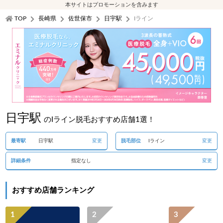
本サイトはプロモーションを含みます
TOP
長崎県
佐世保市
日宇駅
Iライン
日宇駅
のIライン脱毛おすすめ店舗1選！
最寄駅
日宇駅
変更
脱毛部位
Iライン
変更
詳細条件
指定なし
変更
おすすめ店舗ランキング