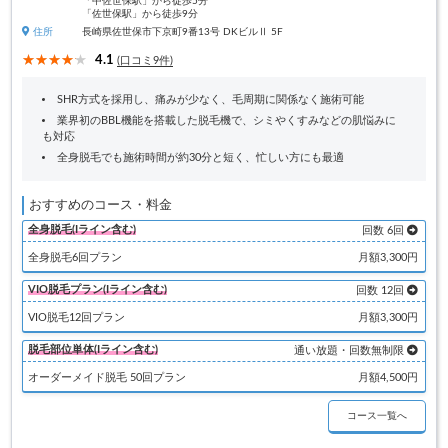
「中佐世保駅」から徒歩5分
「佐世保駅」から徒歩9分
住所
長崎県佐世保市下京町9番13号 DKビルⅡ 5F
4.1
(口コミ9件)
SHR方式を採用し、痛みが少なく、毛周期に関係なく施術可能
業界初のBBL機能を搭載した脱毛機で、シミやくすみなどの肌悩みに
も対応
全身脱毛でも施術時間が約30分と短く、忙しい方にも最適
おすすめのコース・料金
全身脱毛(Iライン含む)
回数 6回
全身脱毛6回プラン
月額3,300円
VIO脱毛プラン(Iライン含む)
回数 12回
VIO脱毛12回プラン
月額3,300円
脱毛部位単体(Iライン含む)
通い放題・回数無制限
オーダーメイド脱毛 50回プラン
月額4,500円
コース一覧へ