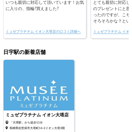
いつも親切に対応して頂いています！お気
とても親切に対応し
に入りの、指輪?買えました?
のプレゼントにと思
ったのですが、こち
そろそろかな？とい
希望なり想いなりを
ミュゼプラチナム イオン大塔店の口コミ詳細へ
ミュゼプラチナム イオ
スを何本かトレーに
本1本それぞれの特
イメージなど、素人
日宇駅の新着店舗
りやすく説明して頂
を見て、話をしてネ
掴んだだけでしたが
く対応してもらいま
ミュゼプラチナム イオン大塔店
「大塔駅」から徒歩11分
長崎県佐世保市大塔町14-2イオン大塔3階