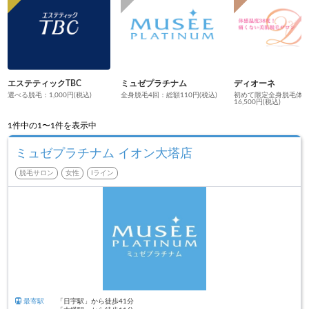
エステティックTBC
ミュゼプラチナム
ディオーネ
選べる脱毛：1,000円(税込)
全身脱毛4回：総額110円(税込)
初めて限定全身脱毛体
16,500円(税込)
1
件中の1〜1件を表示中
ミュゼプラチナム イオン大塔店
脱毛サロン
女性
Iライン
最寄駅
「日宇駅」から徒歩41分