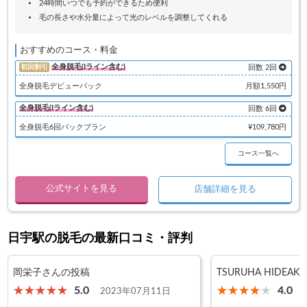
24時間いつでも予約ができるため便利
毛の長さや水分量によって光のレベルを調整してくれる
おすすめのコース・料金
全身脱毛(Iライン含む)
初回割引
回数 2回
全身脱毛デビューパック
月額1,550円
全身脱毛(Iライン含む)
回数 6回
全身脱毛6回パックプラン
¥109,780円
コース一覧へ
公式サイトを見る
店舗詳細を見る
日宇駅の脱毛の最新口コミ・評判
岡栄子さんの投稿
TSURUHA HIDEA
5.0
4.0
2023年07月11日