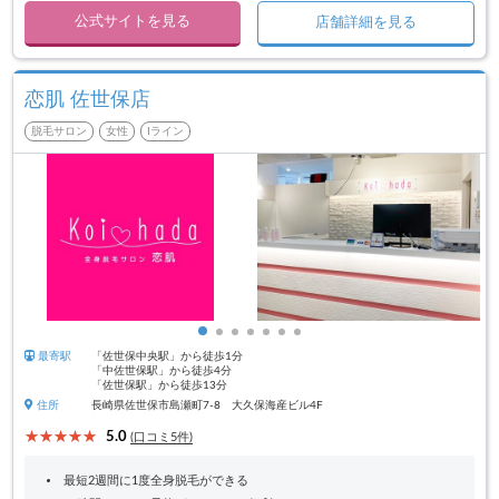
公式サイトを見る
店舗詳細を見る
恋肌 佐世保店
脱毛サロン
女性
Iライン
最寄駅
「佐世保中央駅」から徒歩1分
「中佐世保駅」から徒歩4分
「佐世保駅」から徒歩13分
住所
長崎県佐世保市島瀬町7-8 大久保海産ビル4F
5.0
(口コミ5件)
最短2週間に1度全身脱毛ができる