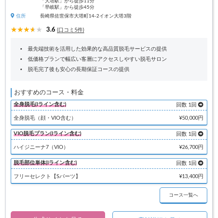
「大塔駅」から徒歩11分
「早岐駅」から徒歩45分
住所
長崎県佐世保市大塔町14-2イオン大塔3階
3.6
(口コミ5件)
最先端技術を活用した効果的な高品質脱毛サービスの提供
低価格プランで幅広い客層にアクセスしやすい脱毛サロン
脱毛完了後も安心の長期保証コースの提供
おすすめのコース・料金
全身脱毛(Iライン含む)
回数 1回
全身脱毛（顔・VIO含む）
¥50,000円
VIO脱毛プラン(Iライン含む)
回数 1回
ハイジニーナ7（VIO）
¥26,700円
脱毛部位単体(Iライン含む)
回数 1回
フリーセレクト【Sパーツ】
¥13,400円
コース一覧へ