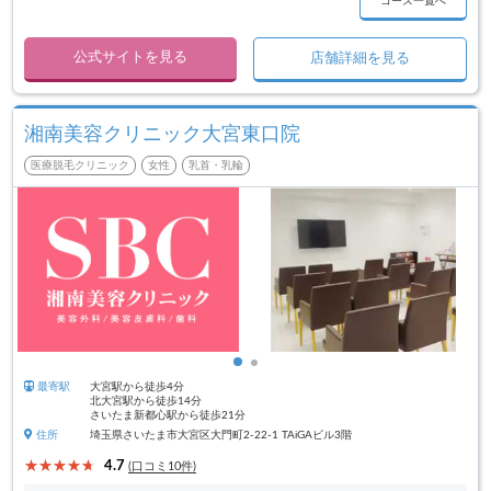
コース一覧へ
公式サイトを見る
店舗詳細を見る
湘南美容クリニック大宮東口院
医療脱毛クリニック
女性
乳首・乳輪
最寄駅
大宮駅から徒歩4分
北大宮駅から徒歩14分
さいたま新都心駅から徒歩21分
住所
埼玉県さいたま市大宮区大門町2-22-1 TAiGAビル3階
4.7
(口コミ10件)