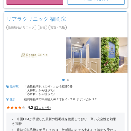
リアラクリニック 福岡院
医療脱毛クリニック
女性
乳首・乳輪
最寄駅
「西鉄福岡駅（天神）」から徒歩5分
「天神駅」から徒歩5分
「赤坂駅」から徒歩7分
住所
福岡県福岡市中央区天神２丁目６−２６ サザンビル ２F
4.2
(口コミ4件)
米国FDAが承認した最新の脱毛機を使用しており、高い安全性と効果
が期待
蓄熱式脱毛機を使用しており、敏感肌の方でも安心して施術を受けら