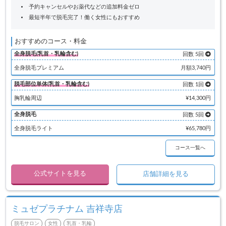
予約キャンセルやお薬代などの追加料金ゼロ
最短半年で脱毛完了！働く女性にもおすすめ
おすすめのコース・料金
全身脱毛(乳首・乳輪含む)
回数 5回
全身脱毛プレミアム
月額3,740円
脱毛部位単体(乳首・乳輪含む)
回数 1回
胸乳輪周辺
¥14,300円
全身脱毛
回数 5回
全身脱毛ライト
¥65,780円
コース一覧へ
公式サイトを見る
店舗詳細を見る
ミュゼプラチナム 吉祥寺店
脱毛サロン
女性
乳首・乳輪