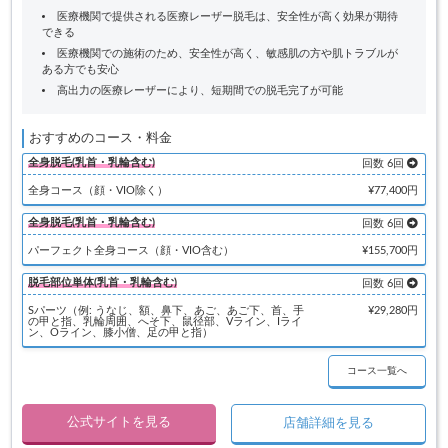
医療機関で提供される医療レーザー脱毛は、安全性が高く効果が期待
できる
医療機関での施術のため、安全性が高く、敏感肌の方や肌トラブルが
ある方でも安心
高出力の医療レーザーにより、短期間での脱毛完了が可能
おすすめのコース・料金
全身脱毛(乳首・乳輪含む)
回数 6回
全身コース（顔・VIO除く）
¥77,400円
全身脱毛(乳首・乳輪含む)
回数 6回
パーフェクト全身コース（顔・VIO含む）
¥155,700円
脱毛部位単体(乳首・乳輪含む)
回数 6回
Sパーツ（例: うなじ、額、鼻下、あご、あご下、首、手
¥29,280円
の甲と指、乳輪周囲、へそ下、鼠径部、Vライン、Iライ
ン、Oライン、膝小僧、足の甲と指）
コース一覧へ
公式サイトを見る
店舗詳細を見る