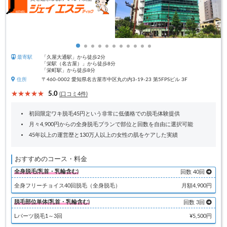
最寄駅
「久屋大通駅」から徒歩2分
「栄駅（名古屋）」から徒歩8分
「栄町駅」から徒歩8分
住所
〒460-0002 愛知県名古屋市中区丸の内3-19-23 第5FPSビル 3F
5.0
(口コミ4件)
初回限定ワキ脱毛45円という非常に低価格での脱毛体験提供
月々4,900円からの全身脱毛プランで部位と回数を自由に選択可能
45年以上の運営歴と130万人以上の女性の肌をケアした実績
おすすめのコース・料金
全身脱毛(乳首・乳輪含む)
回数 40回
全身フリーチョイス40回脱毛（全身脱毛）
月額4,900円
脱毛部位単体(乳首・乳輪含む)
回数 3回
Lパーツ脱毛1～3回
¥5,500円