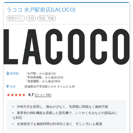
ラココ 水戸駅前店(LACOCO)
脱毛サロン
女性
乳首・乳輪
最寄駅
「水戸駅」から徒歩1分
「常陸青柳駅」から徒歩22分
「偕楽園駅」から徒歩28分
住所
茨城県水戸市宮町1-2-4 マイムビル3F
4.7
(口コミ7件)
SHR方式を採用し、痛みが少なく、毛周期に関係なく施術可能
業界初のBBL機能を搭載した脱毛機で、シミやくすみなどの肌悩みに
も対応
全身脱毛でも施術時間が約30分と短く、忙しい方にも最適