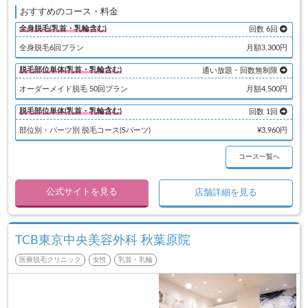
おすすめのコース・料金
全身脱毛(乳首・乳輪含む)
回数 6回
全身脱毛6回プラン
月額3,300円
脱毛部位単体(乳首・乳輪含む)
通い放題・回数無制限
オーダーメイド脱毛 50回プラン
月額4,500円
脱毛部位単体(乳首・乳輪含む)
回数 1回
部位別・パーツ別 脱毛コース(Sパーツ)
¥3,960円
コース一覧へ
公式サイトを見る
店舗詳細を見る
TCB東京中央美容外科 秋葉原院
医療脱毛クリニック
女性
乳首・乳輪