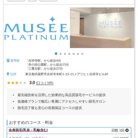
最寄駅
「吉祥寺駅」から徒歩4分
「井の頭公園駅」から徒歩15分
「三鷹台駅」から徒歩27分
住所
東京都武蔵野市吉祥寺本町1-13-11メアリヒト吉祥寺ビル6F
3.0
(口コミ5件)
最先端技術を活用した効果的な高品質脱毛サービスの提供
低価格プランで幅広い客層にアクセスしやすい脱毛サロン
脱毛完了後も安心の長期保証コースの提供
おすすめのコース・料金
全身脱毛(乳首・乳輪含む)
回数 1回