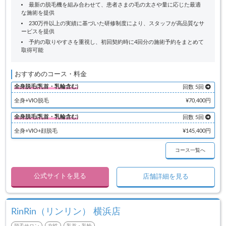
最新の脱毛機を組み合わせて、患者さまの毛の太さや量に応じた最適
な施術を提供
230万件以上の実績に基づいた研修制度により、スタッフが高品質なサ
ービスを提供
予約の取りやすさを重視し、初回契約時に4回分の施術予約をまとめて
取得可能
おすすめのコース・料金
全身脱毛(乳首・乳輪含む)
回数 5回
全身+VIO脱毛
¥70,400円
全身脱毛(乳首・乳輪含む)
回数 5回
全身+VIO+顔脱毛
¥145,400円
コース一覧へ
公式サイトを見る
店舗詳細を見る
RinRin（リンリン） 横浜店