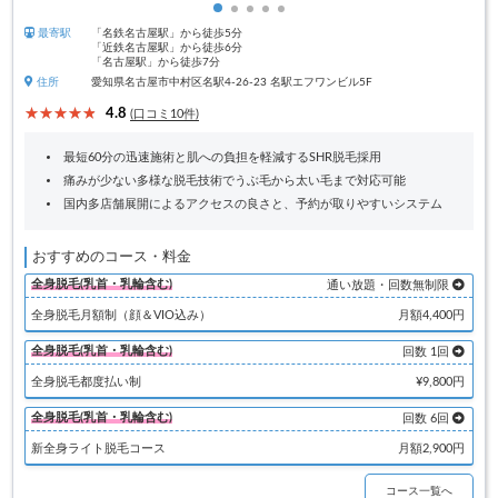
最寄駅
「名鉄名古屋駅」から徒歩5分
「近鉄名古屋駅」から徒歩6分
「名古屋駅」から徒歩7分
住所
愛知県名古屋市中村区名駅4-26-23 名駅エフワンビル5F
4.8
(口コミ10件)
最短60分の迅速施術と肌への負担を軽減するSHR脱毛採用
痛みが少ない多様な脱毛技術でうぶ毛から太い毛まで対応可能
国内多店舗展開によるアクセスの良さと、予約が取りやすいシステム
おすすめのコース・料金
全身脱毛(乳首・乳輪含む)
通い放題・回数無制限
全身脱毛月額制（顔＆VIO込み）
月額4,400円
全身脱毛(乳首・乳輪含む)
回数 1回
全身脱毛都度払い制
¥9,800円
全身脱毛(乳首・乳輪含む)
回数 6回
新全身ライト脱毛コース
月額2,900円
コース一覧へ