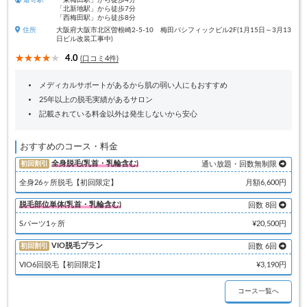
最寄駅
「東梅田駅」から徒歩4分
「北新地駅」から徒歩7分
「西梅田駅」から徒歩8分
住所
大阪府大阪市北区曽根崎2-5-10 梅田パシフィックビル2F(1月15日～3月13
日ビル改装工事中)
4.0
(口コミ4件)
メディカルサポートがあるから肌の弱い人にもおすすめ
25年以上の脱毛実績があるサロン
記載されている料金以外は発生しないから安心
おすすめのコース・料金
全身脱毛(乳首・乳輪含む)
初回割引
通い放題・回数無制限
全身26ヶ所脱毛【初回限定】
月額6,600円
脱毛部位単体(乳首・乳輪含む)
回数 8回
Sパーツ1ヶ所
¥20,500円
VIO脱毛プラン
初回割引
回数 6回
VIO6回脱毛【初回限定】
¥3,190円
コース一覧へ