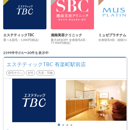
エステティックTBC
湘南美容クリニック
ミュゼプラチナム
選べる脱毛：1,000円(税込)
最大68%OFF 全身脱毛6回：
全身脱毛4回：総額110円
77,400円(税込)
2199
件中の1〜20件を表示中
エステティックTBC 有楽町駅前店
脱毛サロン
女性
乳首・乳輪