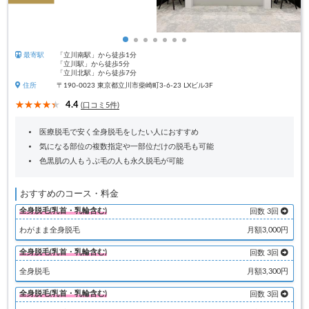
最寄駅
「立川南駅」から徒歩1分
「立川駅」から徒歩5分
「立川北駅」から徒歩7分
住所
〒190-0023 東京都立川市柴崎町3-6-23 LXビル3F
4.4
(口コミ5件)
医療脱毛で安く全身脱毛をしたい人におすすめ
気になる部位の複数指定や一部位だけの脱毛も可能
色黒肌の人もうぶ毛の人も永久脱毛が可能
おすすめのコース・料金
全身脱毛(乳首・乳輪含む)
回数 3回
わがまま全身脱毛
月額3,000円
全身脱毛(乳首・乳輪含む)
回数 3回
全身脱毛
月額3,300円
全身脱毛(乳首・乳輪含む)
回数 3回