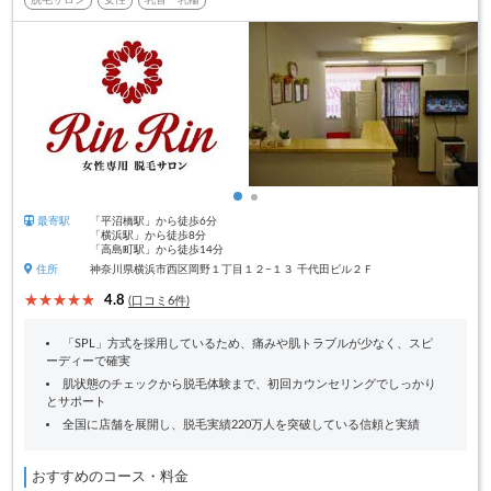
脱毛サロン
女性
乳首・乳輪
最寄駅
「平沼橋駅」から徒歩6分
「横浜駅」から徒歩8分
「高島町駅」から徒歩14分
住所
神奈川県横浜市西区岡野１丁目１２−１３ 千代田ビル２Ｆ
4.8
(口コミ6件)
「SPL」方式を採用しているため、痛みや肌トラブルが少なく、スピ
ーディーで確実
肌状態のチェックから脱毛体験まで、初回カウンセリングでしっかり
とサポート
全国に店舗を展開し、脱毛実績220万人を突破している信頼と実績
おすすめのコース・料金