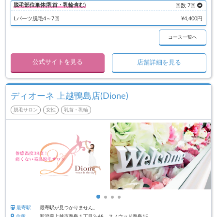
脱毛部位単体(乳首・乳輪含む)
回数 7回
Lパーツ脱毛4～7回
¥4,400円
コース一覧へ
公式サイトを見る
店舗詳細を見る
ディオーネ 上越鴨島店(Dione)
脱毛サロン
女性
乳首・乳輪
最寄駅
最寄駅が見つかりません。
住所
新潟県上越市鴨島１丁目3-48 スノウッド鴨島1F