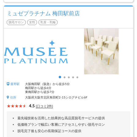
ミュゼプラチナム 梅田駅前店
脱毛サロン
女性
乳首・乳輪
最寄駅
大阪梅田駅（阪急）から徒歩5分
梅田駅から徒歩6分
東梅田駅から徒歩7分
住所
大阪府大阪市北区角田町2-15シログチビル6F
4.5
(口コミ2件)
最先端技術を活用した効果的な高品質脱毛サービスの提供
低価格プランで幅広い客層にアクセスしやすい脱毛サロン
脱毛完了後も安心の長期保証コースの提供