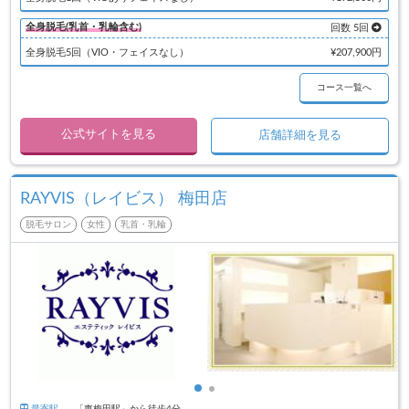
全身脱毛(乳首・乳輪含む)
回数 5回
全身脱毛5回（VIO・フェイスなし）
¥207,900円
コース一覧へ
公式サイトを見る
店舗詳細を見る
RAYVIS（レイビス） 梅田店
脱毛サロン
女性
乳首・乳輪