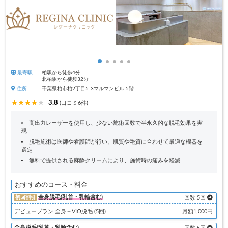
最寄駅
柏駅から徒歩4分
北柏駅から徒歩32分
住所
千葉県柏市柏2丁目5-3マルマンビル 5階
3.8
(口コミ6件)
高出力レーザーを使用し、少ない施術回数で半永久的な脱毛効果を実
現
脱毛施術は医師や看護師が行い、肌質や毛質に合わせて最適な機器を
選定
無料で提供される麻酔クリームにより、施術時の痛みを軽減
おすすめのコース・料金
全身脱毛(乳首・乳輪含む)
初回割引
回数 5回
デビュープラン 全身＋VIO脱毛 (5回)
月額1,000円
全身脱毛(乳首・乳輪含む)