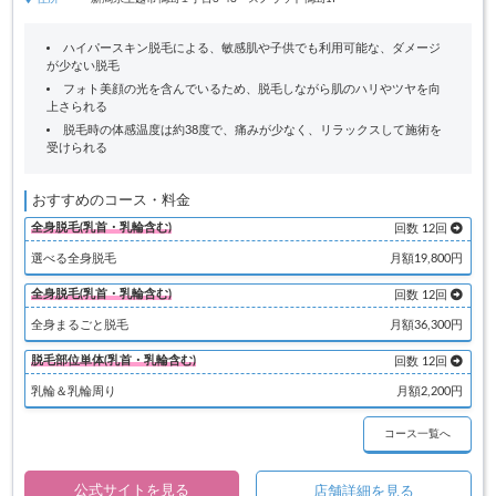
ハイパースキン脱毛による、敏感肌や子供でも利用可能な、ダメージ
が少ない脱毛
フォト美顔の光を含んでいるため、脱毛しながら肌のハリやツヤを向
上さられる
脱毛時の体感温度は約38度で、痛みが少なく、リラックスして施術を
受けられる
おすすめのコース・料金
全身脱毛(乳首・乳輪含む)
回数 12回
選べる全身脱毛
月額19,800円
全身脱毛(乳首・乳輪含む)
回数 12回
全身まるごと脱毛
月額36,300円
脱毛部位単体(乳首・乳輪含む)
回数 12回
乳輪＆乳輪周り
月額2,200円
コース一覧へ
公式サイトを見る
店舗詳細を見る