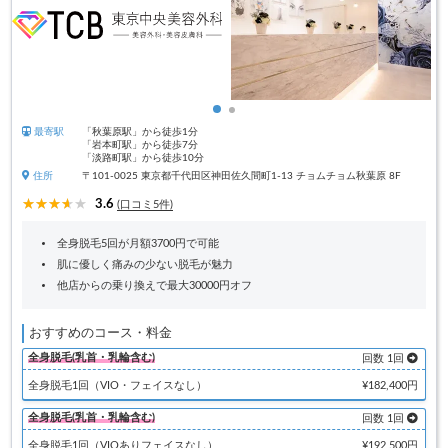
最寄駅
「秋葉原駅」から徒歩1分
「岩本町駅」から徒歩7分
「淡路町駅」から徒歩10分
住所
〒101-0025 東京都千代田区神田佐久間町1-13 チョムチョム秋葉原 8F
3.6
(口コミ5件)
全身脱毛5回が月額3700円で可能
肌に優しく痛みの少ない脱毛が魅力
他店からの乗り換えで最大30000円オフ
おすすめのコース・料金
全身脱毛(乳首・乳輪含む)
回数 1回
全身脱毛1回（VIO・フェイスなし）
¥182,400円
全身脱毛(乳首・乳輪含む)
回数 1回
全身脱毛1回（VIOありフェイスなし）
¥192,500円