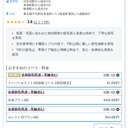
最寄駅
日比谷駅から徒歩1分
有楽町駅から徒歩5分
銀座駅から徒歩5分
住所
東京都千代田区有楽町1-7-1有楽町電気ビル南館B1F
3.8
(口コミ5件)
肌質・毛質に合わせた独自開発の脱毛器と高度な技術で、丁寧な脱毛
を実現
安全基準満たす機器とプロの技で、TBCは肌に優しい脱毛体験を実現
TBCの脱毛は、専用ケア製品と明瞭な料金で、安心・効果的な美肌を
提供
おすすめのコース・料金
全身脱毛(乳首・乳輪含む)
初回割引
回数 1回
スーパー＆ライト1回体験コース【初回限定】
¥1,000円
全身脱毛(乳首・乳輪含む)
回数 4回
全身プラン6回
¥204,600円
全身脱毛(乳首・乳輪含む)
回数 6回
セレクト10プラン6回
¥64,680円