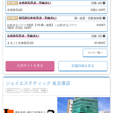
全身脱毛(乳首・乳輪含む)
初回割引
回数 6回
全身脱毛6回
月額1,100円
脱毛部位単体(乳首・乳輪含む)
初回割引
通い放題・回数無制限
お好きなパーツ1箇所【1年通い放題】＋お好きなパーツ
¥100円
3箇所【1回】100円
全身脱毛(乳首・乳輪含む)
回数 1回
まるごと全身脱毛1回
¥9,800円
コース一覧へ
公式サイトを見る
店舗詳細を見る
ジェイエステティック 名古屋店
脱毛サロン
女性
乳首・乳輪