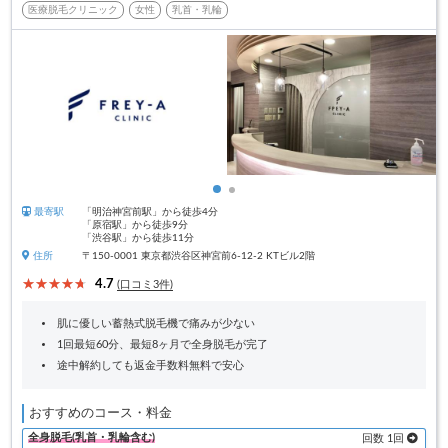
医療脱毛クリニック
女性
乳首・乳輪
最寄駅
「明治神宮前駅」から徒歩4分
「原宿駅」から徒歩9分
「渋谷駅」から徒歩11分
住所
〒150-0001 東京都渋谷区神宮前6-12-2 KTビル2階
4.7
(口コミ3件)
肌に優しい蓄熱式脱毛機で痛みが少ない
1回最短60分、最短8ヶ月で全身脱毛が完了
途中解約しても返金手数料無料で安心
おすすめのコース・料金
全身脱毛(乳首・乳輪含む)
回数 1回