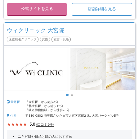
公式サイトを見る
店舗詳細を見る
ウィクリニック 大宮院
医療脱毛クリニック
女性
乳首・乳輪
最寄駅
「大宮駅」から徒歩6分
「北大宮駅」から徒歩12分
「鉄道博物館駅」から徒歩23分
住所
〒330-0802 埼玉県さいたま市大宮区宮町2-51 大宮パークビル3階
5.0
(口コミ5件)
ニキビ肌や日焼け肌の人におすすめ