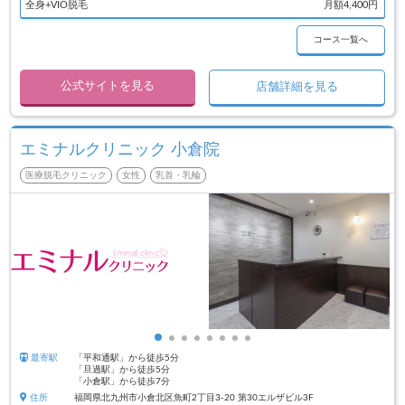
全身+VIO脱毛
月額4,400円
コース一覧へ
公式サイトを見る
店舗詳細を見る
エミナルクリニック 小倉院
医療脱毛クリニック
女性
乳首・乳輪
最寄駅
「平和通駅」から徒歩5分
「旦過駅」から徒歩5分
「小倉駅」から徒歩7分
住所
福岡県北九州市小倉北区魚町2丁目3-20 第30エルザビル3F