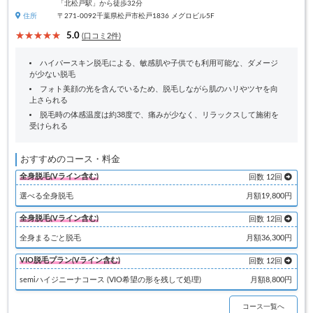
「北松戸駅」から徒歩32分
住所
〒271-0092千葉県松戸市松戸1836 メグロビル5F
5.0
(口コミ2件)
ハイパースキン脱毛による、敏感肌や子供でも利用可能な、ダメージ
が少ない脱毛
フォト美顔の光を含んでいるため、脱毛しながら肌のハリやツヤを向
上さられる
脱毛時の体感温度は約38度で、痛みが少なく、リラックスして施術を
受けられる
おすすめのコース・料金
全身脱毛(Vライン含む)
回数 12回
選べる全身脱毛
月額19,800円
全身脱毛(Vライン含む)
回数 12回
全身まるごと脱毛
月額36,300円
VIO脱毛プラン(Vライン含む)
回数 12回
semiハイジニーナコース (VIO希望の形を残して処理)
月額8,800円
コース一覧へ