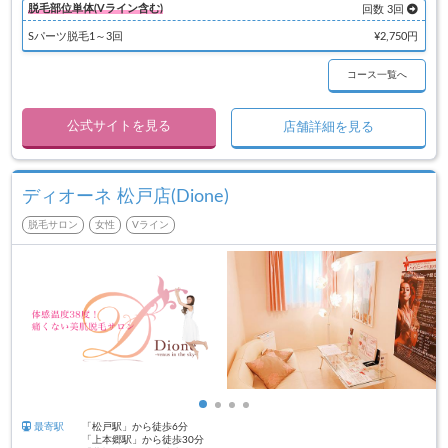
脱毛部位単体(Vライン含む)
回数 3回
Sパーツ脱毛1～3回
¥2,750円
コース一覧へ
公式サイトを見る
店舗詳細を見る
ディオーネ 松戸店(Dione)
脱毛サロン
女性
Vライン
最寄駅
「松戸駅」から徒歩6分
「上本郷駅」から徒歩30分