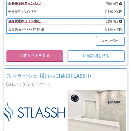
全身脱毛(Vライン含む)
回数 5回
全身脱毛＋VIO (5回)
月額5,000円
全身脱毛(Vライン含む)
回数 5回
全身脱毛＋VIO＋顔 (5回)
月額6,900円
コース一覧へ
公式サイトを見る
店舗詳細を見る
ストラッシュ 横浜西口店(STLASSH)
脱毛サロン
女性
Vライン