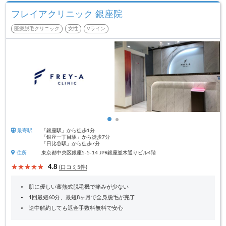
フレイアクリニック 銀座院
医療脱毛クリニック
女性
Vライン
最寄駅
「銀座駅」から徒歩1分
「銀座一丁目駅」から徒歩7分
「日比谷駅」から徒歩7分
住所
東京都中央区銀座5-5-14 JPR銀座並木通りビル4階
4.8
(口コミ5件)
肌に優しい蓄熱式脱毛機で痛みが少ない
1回最短60分、最短8ヶ月で全身脱毛が完了
途中解約しても返金手数料無料で安心