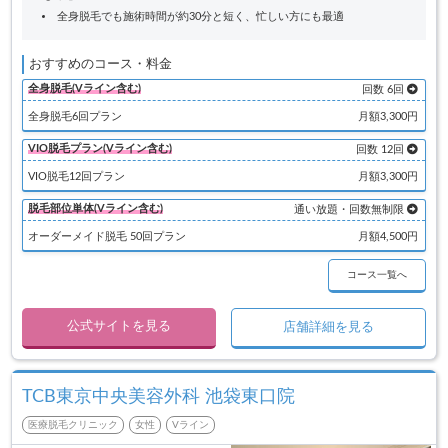
全身脱毛でも施術時間が約30分と短く、忙しい方にも最適
おすすめのコース・料金
全身脱毛(Vライン含む)
回数 6回
全身脱毛6回プラン
月額3,300円
VIO脱毛プラン(Vライン含む)
回数 12回
VIO脱毛12回プラン
月額3,300円
脱毛部位単体(Vライン含む)
通い放題・回数無制限
オーダーメイド脱毛 50回プラン
月額4,500円
コース一覧へ
公式サイトを見る
店舗詳細を見る
TCB東京中央美容外科 池袋東口院
医療脱毛クリニック
女性
Vライン