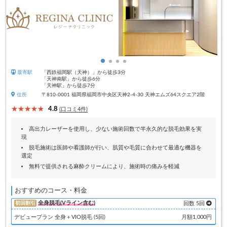
最寄駅
「西鉄福岡駅（天神）」から徒歩3分
「天神南駅」から徒歩6分
「天神駅」から徒歩7分
住所
〒810-0001 福岡県福岡市中央区天神2-4-30 天神エムズ64スクエア2階
4.8
(口コミ4件)
高出力レーザーを使用し、少ない施術回数で半永久的な脱毛効果を実
現
脱毛施術は医師や看護師が行い、肌質や毛質に合わせて最適な機器を
選定
無料で提供される麻酔クリームにより、施術時の痛みを軽減
おすすめのコース・料金
全身脱毛(Vライン含む)
初回割引
回数 5回
デビュープラン 全身＋VIO脱毛 (5回)
月額1,000円