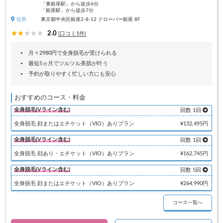
「東銀座駅」から徒歩6分
「銀座駅」から徒歩7分
住所
東京都中央区銀座2-8-12 クローバー銀座 8F
2.0
(口コミ1件)
月々2980円で全身脱毛が受けられる
最短5ヵ月でツルツル美肌が叶う
予約が取りやすく忙しい方にも安心
おすすめのコース・料金
全身脱毛(Vライン含む)
回数 1回
全身脱毛 顔またはエチケット（VIO）ありプラン
¥132,495円
全身脱毛(Vライン含む)
回数 1回
全身脱毛 顔あり・エチケット（VIO）ありプラン
¥162,745円
全身脱毛(Vライン含む)
回数 5回
全身脱毛 顔またはエチケット（VIO）ありプラン
¥264,990円
コース一覧へ