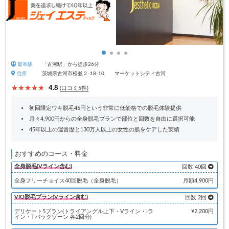
最寄駅
「古河駅」から徒歩26分
住所
茨城県古河市松並２-18-10 マーケットシティ古河
4.8
(口コミ5件)
初回限定ワキ脱毛45円という非常に低価格での脱毛体験提供
月々4,900円からの全身脱毛プランで部位と回数を自由に選択可能
45年以上の運営歴と130万人以上の女性の肌をケアした実績
おすすめのコース・料金
全身脱毛(Vライン含む)
回数 40回
全身フリーチョイス40回脱毛（全身脱毛）
月額4,900円
VIO脱毛プラン(Vライン含む)
回数 2回
デリケート5プラン(トライアングル上下・Vライン・Iラ
¥2,200円
イン・Tバックゾーン 各2回分)