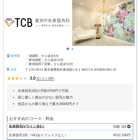
最寄駅
「池袋駅」から徒歩6分
「東池袋駅」から徒歩12分
「東池袋四丁目駅」から徒歩12分
住所
〒170-0013 東京都豊島区東池袋1-8-1 WACCA IKEBUKURO 6F
3.0
(口コミ3件)
全身脱毛5回が月額3700円で可能
肌に優しく痛みの少ない脱毛が魅力
他店からの乗り換えで最大30000円オフ
おすすめのコース・料金
全身脱毛(Vライン含む)
回数 1回
全身脱毛1回（VIOありフェイスなし）
¥192,500円