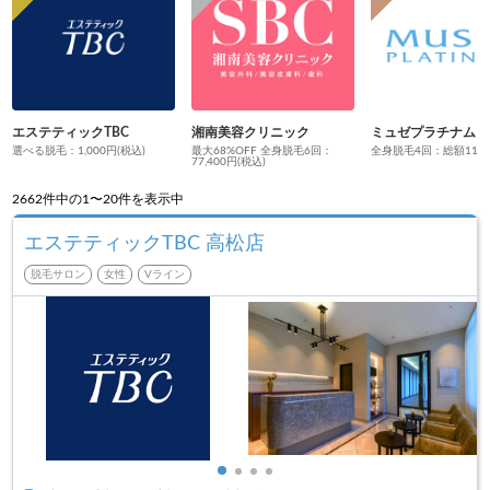
エステティックTBC
湘南美容クリニック
ミュゼプラチナム
選べる脱毛：1,000円(税込)
最大68%OFF 全身脱毛6回：
全身脱毛4回：総額110円
77,400円(税込)
2662
件中の1〜20件を表示中
エステティックTBC 高松店
脱毛サロン
女性
Vライン