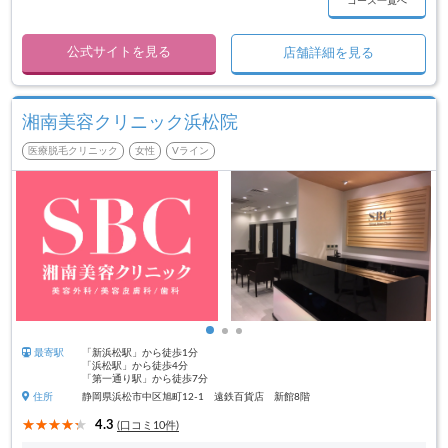
コース一覧へ
公式サイトを見る
店舗詳細を見る
湘南美容クリニック浜松院
医療脱毛クリニック
女性
Vライン
最寄駅
「新浜松駅」から徒歩1分
「浜松駅」から徒歩4分
「第一通り駅」から徒歩7分
住所
静岡県浜松市中区旭町12-1 遠鉄百貨店 新館8階
4.3
(口コミ10件)