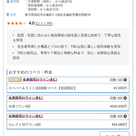
最寄駅
「片原町駅（高松）」から徒歩5分
「高松築港駅」から徒歩9分
「高松駅」から徒歩11分
住所
香川県高松市丸亀町1-1高松丸亀町壱番街西館3F
4.0
(口コミ7件)
肌質・毛質に合わせた独自開発の脱毛器と高度な技術で、丁寧な脱毛
を実現
安全基準満たす機器とプロの技で、TBCは肌に優しい脱毛体験を実現
TBCの脱毛は、専用ケア製品と明瞭な料金で、安心・効果的な美肌を
提供
おすすめのコース・料金
全身脱毛(Vライン含む)
初回割引
回数 1回
スーパー＆ライト1回体験コース【初回限定】
¥1,000円
全身脱毛(Vライン含む)
回数 4回
全身プラン6回
¥204,600円
全身脱毛(Vライン含む)
回数 6回
セレクト10プラン6回
¥64,680円