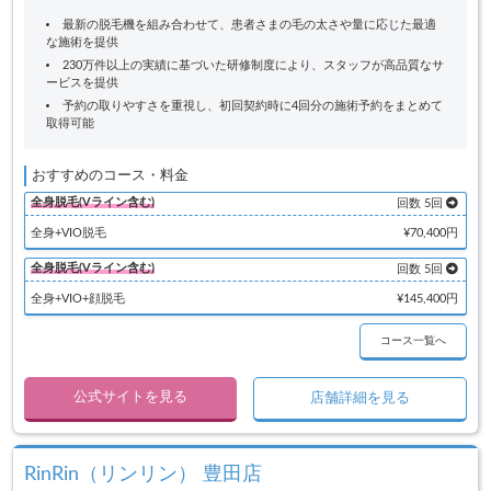
最新の脱毛機を組み合わせて、患者さまの毛の太さや量に応じた最適
な施術を提供
230万件以上の実績に基づいた研修制度により、スタッフが高品質なサ
ービスを提供
予約の取りやすさを重視し、初回契約時に4回分の施術予約をまとめて
取得可能
おすすめのコース・料金
全身脱毛(Vライン含む)
回数 5回
全身+VIO脱毛
¥70,400円
全身脱毛(Vライン含む)
回数 5回
全身+VIO+顔脱毛
¥145,400円
コース一覧へ
公式サイトを見る
店舗詳細を見る
RinRin（リンリン） 豊田店