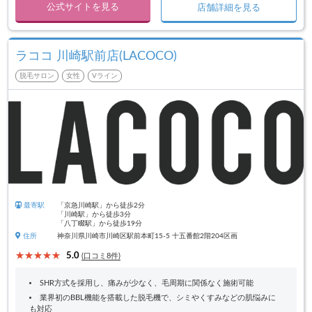
公式サイトを見る
店舗詳細を見る
ラココ 川崎駅前店(LACOCO)
脱毛サロン
女性
Vライン
最寄駅
「京急川崎駅」から徒歩2分
「川崎駅」から徒歩3分
「八丁畷駅」から徒歩19分
住所
神奈川県川崎市川崎区駅前本町15-5 十五番館2階204区画
5.0
(口コミ8件)
SHR方式を採用し、痛みが少なく、毛周期に関係なく施術可能
業界初のBBL機能を搭載した脱毛機で、シミやくすみなどの肌悩みに
も対応