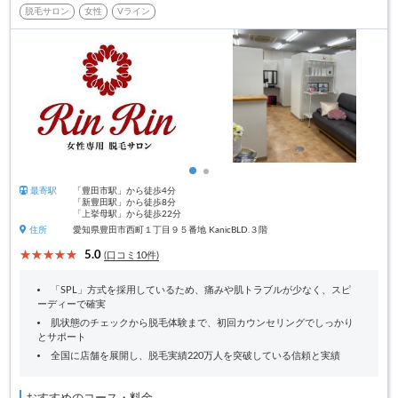
脱毛サロン
女性
Vライン
最寄駅
「豊田市駅」から徒歩4分
「新豊田駅」から徒歩8分
「上挙母駅」から徒歩22分
住所
愛知県豊田市西町１丁目９５番地 KanicBLD.３階
5.0
(口コミ10件)
「SPL」方式を採用しているため、痛みや肌トラブルが少なく、スピ
ーディーで確実
肌状態のチェックから脱毛体験まで、初回カウンセリングでしっかり
とサポート
全国に店舗を展開し、脱毛実績220万人を突破している信頼と実績