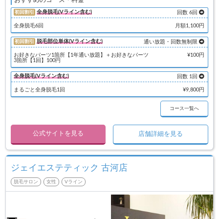
おすすめのコース・料金
全身脱毛(Vライン含む)
初回割引
回数 6回
全身脱毛6回
月額1,100円
脱毛部位単体(Vライン含む)
初回割引
通い放題・回数無制限
お好きなパーツ1箇所【1年通い放題】＋お好きなパーツ
¥100円
3箇所【1回】100円
全身脱毛(Vライン含む)
回数 1回
まるごと全身脱毛1回
¥9,800円
コース一覧へ
公式サイトを見る
店舗詳細を見る
ジェイエステティック 古河店
脱毛サロン
女性
Vライン