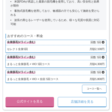
米国FDAが承認した最新の脱毛機を使用しており、高い安全性と効果
が期待
蓄熱式脱毛機を使用しており、敏感肌の方でも安心して施術を受けら
れる
波長の異なるレーザーを使用しているため、様々な毛質や肌質に対応
可能
おすすめのコース・料金
全身脱毛(Vライン含む)
回数 5回
セレクト全身5回
月額2,100円
全身脱毛(Vライン含む)
回数 5回
まるっと全身脱毛 + VIO 5回コース
月額4,300円
全身脱毛(Vライン含む)
回数 5回
まるっと全身脱毛 + VIO + 全顔 5回コース
月額5,800円
コース一覧へ
公式サイトを見る
店舗詳細を見る