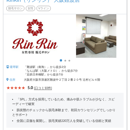
RinRin（リンリン） 大阪難波店
脱毛サロン
女性
Vライン
最寄駅
「難波駅（南海）」から徒歩2分
「なんば駅（大阪メトロ）」から徒歩7分
「近鉄日本橋駅」から徒歩7分
住所
大阪府大阪市浪速区難波中２丁目２番２０号 辻村ビル４階
5.0
(口コミ10件)
「SPL」方式を採用しているため、痛みや肌トラブルが少なく、スピ
ーディーで確実
肌状態のチェックから脱毛体験まで、初回カウンセリングでしっかり
とサポート
全国に店舗を展開し、脱毛実績220万人を突破している信頼と実績