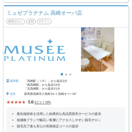
ミュゼプラチナム 高崎オーパ店
脱毛サロン
女性
Vライン
最寄駅
「高崎駅（ＪＲ）」から徒歩2分
「南高崎駅」から徒歩16分
「北高崎駅」から徒歩31分
住所
群馬県高崎市八島町46-1 高崎オーパ3F
5.0
(口コミ3件)
最先端技術を活用した効果的な高品質脱毛サービスの提供
低価格プランで幅広い客層にアクセスしやすい脱毛サロン
脱毛完了後も安心の長期保証コースの提供