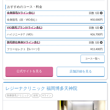
おすすめのコース・料金
全身脱毛(Vライン含む)
回数 1回
全身脱毛（顔・VIO含む）
¥50,000円
VIO脱毛プラン(Vライン含む)
回数 1回
ハイジニーナ7（VIO）
¥26,700円
脱毛部位単体(Vライン含む)
回数 1回
フリーセレクト【Sパーツ】
¥13,400円
コース一覧へ
公式サイトを見る
店舗詳細を見る
レジーナクリニック 福岡博多天神院
医療脱毛クリニック
女性
Vライン