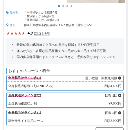
最寄駅
「平沼橋駅」から徒歩5分
「横浜駅」から徒歩7分
「高島町駅」から徒歩12分
住所
神奈川県横浜市西区南幸2-11-7 横浜西口藤沢ビル5F
4.9
(口コミ9件)
最短60分の迅速施術と肌への負担を軽減するSHR脱毛採用
痛みが少ない多様な脱毛技術でうぶ毛から太い毛まで対応可能
国内多店舗展開によるアクセスの良さと、予約が取りやすいシステム
おすすめのコース・料金
全身脱毛(Vライン含む)
通い放題・回数無制限
全身脱毛月額制（顔＆VIO込み）
月額4,400円
全身脱毛(Vライン含む)
回数 1回
全身脱毛都度払い制
¥9,800円
全身脱毛(Vライン含む)
回数 6回
新全身ライト脱毛コース
月額2,900円