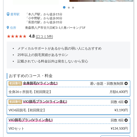
最寄駅
「本八戸駅」から徒歩15分
「小中野駅」から徒歩30分
「長苗代駅」から徒歩35分
住所
青森県八戸市廿六日町3-1八青パーキング1F
4.8
(口コミ5件)
メディカルサポートがあるから肌の弱い人にもおすすめ
25年以上の脱毛実績があるサロン
記載されている料金以外は発生しないから安心
おすすめのコース・料金
全身脱毛(Vライン含む)
初回割引
通い放題・回数無制限
全身26ヶ所脱毛【初回限定】
月額6,600円
VIO脱毛プラン(Vライン含む)
初回割引
回数 6回
VIO6回脱毛【初回限定】
¥3,190円
VIO脱毛プラン(Vライン含む)
回数 8回
VIOセット
¥134,500円