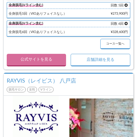
全身脱毛(Vライン含む)
回数 5回
全身脱毛5回（VIOありフェイスなし）
¥273,900円
全身脱毛(Vライン含む)
回数 6回
全身脱毛6回（VIOありフェイスなし）
¥328,600円
コース一覧へ
公式サイトを見る
店舗詳細を見る
RAYVIS（レイビス） 八戸店
脱毛サロン
女性
Vライン