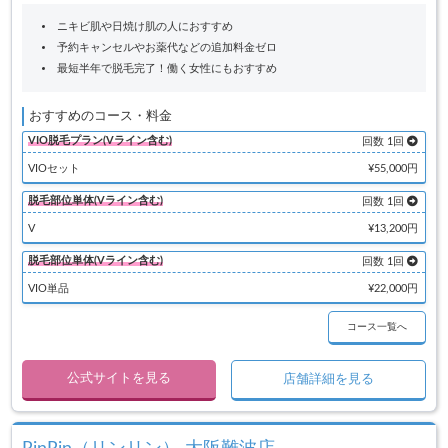
ニキビ肌や日焼け肌の人におすすめ
予約キャンセルやお薬代などの追加料金ゼロ
最短半年で脱毛完了！働く女性にもおすすめ
おすすめのコース・料金
VIO脱毛プラン(Vライン含む)
回数 1回
VIOセット
¥55,000円
脱毛部位単体(Vライン含む)
回数 1回
V
¥13,200円
脱毛部位単体(Vライン含む)
回数 1回
VIO単品
¥22,000円
コース一覧へ
公式サイトを見る
店舗詳細を見る