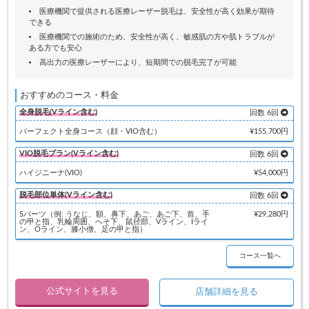
医療機関で提供される医療レーザー脱毛は、安全性が高く効果が期待
できる
医療機関での施術のため、安全性が高く、敏感肌の方や肌トラブルが
ある方でも安心
高出力の医療レーザーにより、短期間での脱毛完了が可能
おすすめのコース・料金
全身脱毛(Vライン含む)
回数 6回
パーフェクト全身コース（顔・VIO含む）
¥155,700円
VIO脱毛プラン(Vライン含む)
回数 6回
ハイジニーナ(VIO)
¥54,000円
脱毛部位単体(Vライン含む)
回数 6回
Sパーツ（例: うなじ、額、鼻下、あご、あご下、首、手
¥29,280円
の甲と指、乳輪周囲、へそ下、鼠径部、Vライン、Iライ
ン、Oライン、膝小僧、足の甲と指）
コース一覧へ
公式サイトを見る
店舗詳細を見る