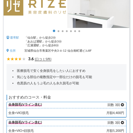
最寄駅
「仙台駅」から徒歩2分
「あおば通駅」から徒歩3分
「広瀬通駅」から徒歩8分
住所
宮城県仙台市青葉区中央3-6-12 仙台南町通ビル8F
3.6
(口コミ5件)
医療脱毛で安く全身脱毛をしたい人におすすめ
気になる部位の複数指定や一部位だけの脱毛も可能
色黒肌の人もうぶ毛の人も永久脱毛が可能
おすすめのコース・料金
全身脱毛(Vライン含む)
回数 3回
全身+VIO脱毛
月額4,400円
全身脱毛(Vライン含む)
回数 3回
全身+VIO+顔脱毛
月額5,200円