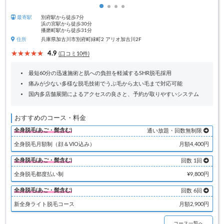
最寄駅
別府駅から徒歩7分
浜の宮駅から徒歩30分
播磨町駅から徒歩31分
住所
兵庫県加古川市別府町緑町2 アリオ加古川2F
4.9
(口コミ10件)
最短60分の迅速施術と肌への負担を軽減するSHR脱毛採用
痛みが少ない多様な脱毛技術でうぶ毛から太い毛まで対応可能
国内多店舗展開によるアクセスの良さと、予約が取りやすいシステム
おすすめのコース・料金
全身脱毛(あご・髭含む)
通い放題・回数無制限
全身脱毛月額制（顔＆VIO込み）
月額4,400円
全身脱毛(あご・髭含む)
回数 1回
全身脱毛都度払い制
¥9,800円
全身脱毛(あご・髭含む)
回数 6回
新全身ライト脱毛コース
月額2,900円
コース一覧へ