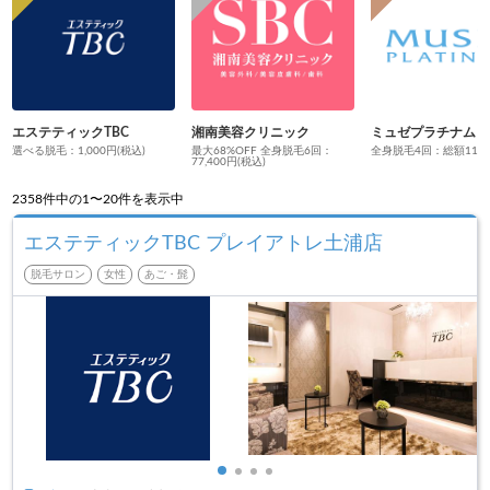
エステティックTBC
湘南美容クリニック
ミュゼプラチナム
選べる脱毛：1,000円(税込)
最大68%OFF 全身脱毛6回：
全身脱毛4回：総額110円
77,400円(税込)
2358
件中の1〜20件を表示中
エステティックTBC プレイアトレ土浦店
脱毛サロン
女性
あご・髭