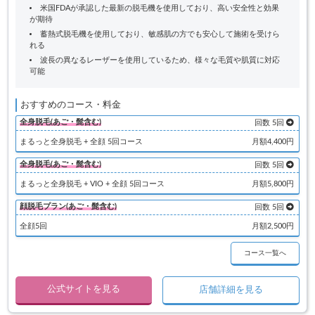
米国FDAが承認した最新の脱毛機を使用しており、高い安全性と効果
が期待
蓄熱式脱毛機を使用しており、敏感肌の方でも安心して施術を受けら
れる
波長の異なるレーザーを使用しているため、様々な毛質や肌質に対応
可能
おすすめのコース・料金
全身脱毛(あご・髭含む)
回数 5回
まるっと全身脱毛 + 全顔 5回コース
月額4,400円
全身脱毛(あご・髭含む)
回数 5回
まるっと全身脱毛 + VIO + 全顔 5回コース
月額5,800円
顔脱毛プラン(あご・髭含む)
回数 5回
全顔5回
月額2,500円
コース一覧へ
公式サイトを見る
店舗詳細を見る