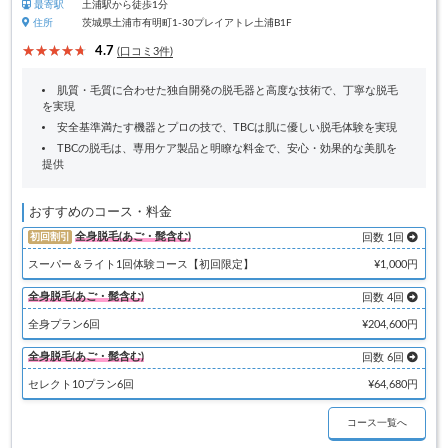
最寄駅
土浦駅から徒歩1分
住所
茨城県土浦市有明町1-30プレイアトレ土浦B1F
4.7
(口コミ3件)
肌質・毛質に合わせた独自開発の脱毛器と高度な技術で、丁寧な脱毛
を実現
安全基準満たす機器とプロの技で、TBCは肌に優しい脱毛体験を実現
TBCの脱毛は、専用ケア製品と明瞭な料金で、安心・効果的な美肌を
提供
おすすめのコース・料金
全身脱毛(あご・髭含む)
初回割引
回数 1回
スーパー＆ライト1回体験コース【初回限定】
¥1,000円
全身脱毛(あご・髭含む)
回数 4回
全身プラン6回
¥204,600円
全身脱毛(あご・髭含む)
回数 6回
セレクト10プラン6回
¥64,680円
コース一覧へ