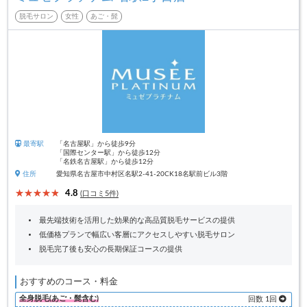
脱毛サロン
女性
あご・髭
最寄駅
「名古屋駅」から徒歩9分
「国際センター駅」から徒歩12分
「名鉄名古屋駅」から徒歩12分
住所
愛知県名古屋市中村区名駅2-41-20CK18名駅前ビル3階
4.8
(口コミ5件)
最先端技術を活用した効果的な高品質脱毛サービスの提供
低価格プランで幅広い客層にアクセスしやすい脱毛サロン
脱毛完了後も安心の長期保証コースの提供
おすすめのコース・料金
全身脱毛(あご・髭含む)
回数 1回