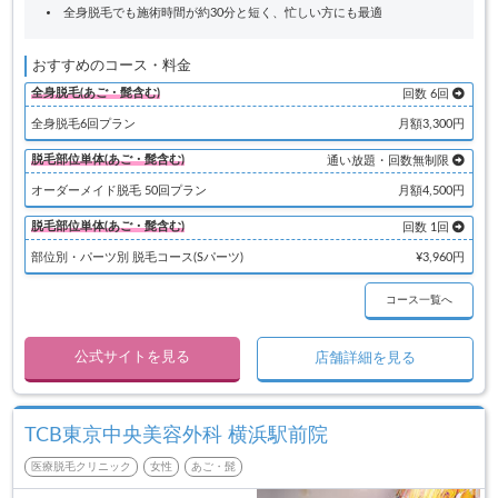
全身脱毛でも施術時間が約30分と短く、忙しい方にも最適
おすすめのコース・料金
全身脱毛(あご・髭含む)
回数 6回
全身脱毛6回プラン
月額3,300円
脱毛部位単体(あご・髭含む)
通い放題・回数無制限
オーダーメイド脱毛 50回プラン
月額4,500円
脱毛部位単体(あご・髭含む)
回数 1回
部位別・パーツ別 脱毛コース(Sパーツ)
¥3,960円
コース一覧へ
公式サイトを見る
店舗詳細を見る
TCB東京中央美容外科 横浜駅前院
医療脱毛クリニック
女性
あご・髭