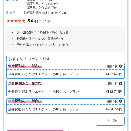
最寄駅
「旭橋駅」から徒歩3分
「県庁前駅」から徒歩8分
「壺川駅」から徒歩13分
住所
沖縄県那覇市東町4-15 幸ビル5F
5.0
(口コミ6件)
月々2980円で全身脱毛が受けられる
最短5ヵ月でツルツル美肌が叶う
予約が取りやすく忙しい方にも安心
おすすめのコース・料金
全身脱毛(あご・髭含む)
回数 1回
全身脱毛 顔またはエチケット（VIO）ありプラン
¥132,495円
全身脱毛(あご・髭含む)
回数 1回
全身脱毛 顔あり・エチケット（VIO）ありプラン
¥162,745円
全身脱毛(あご・髭含む)
回数 5回
全身脱毛 顔またはエチケット（VIO）ありプラン
¥264,990円
コース一覧へ