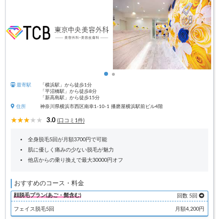
最寄駅
「横浜駅」から徒歩1分
「平沼橋駅」から徒歩8分
「新高島駅」から徒歩15分
住所
神奈川県横浜市西区南幸1-10-1 播磨屋横浜駅前ビル4階
3.0
(口コミ1件)
全身脱毛5回が月額3700円で可能
肌に優しく痛みの少ない脱毛が魅力
他店からの乗り換えで最大30000円オフ
おすすめのコース・料金
顔脱毛プラン(あご・髭含む)
回数 5回
フェイス脱毛5回
月額4,200円