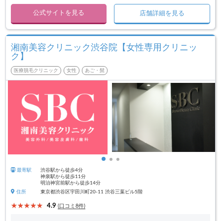
公式サイトを見る
店舗詳細を見る
湘南美容クリニック渋谷院【女性専用クリニッ
ク】
医療脱毛クリニック
女性
あご・髭
最寄駅
渋谷駅から徒歩4分
神泉駅から徒歩11分
明治神宮前駅から徒歩14分
住所
東京都渋谷区宇田川町20-11 渋谷三葉ビル5階
4.9
(口コミ8件)