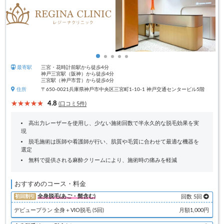
最寄駅
三宮・花時計前駅から徒歩4分
神戸三宮駅（阪神）から徒歩4分
三宮駅（神戸市営）から徒歩6分
住所
〒650-0021兵庫県神⼾市中央区三宮町1-10-1 神戸交通センタービル5階
4.8
(口コミ5件)
高出力レーザーを使用し、少ない施術回数で半永久的な脱毛効果を実
現
脱毛施術は医師や看護師が行い、肌質や毛質に合わせて最適な機器を
選定
無料で提供される麻酔クリームにより、施術時の痛みを軽減
おすすめのコース・料金
全身脱毛(あご・髭含む)
初回割引
回数 5回
デビュープラン 全身＋VIO脱毛 (5回)
月額1,000円