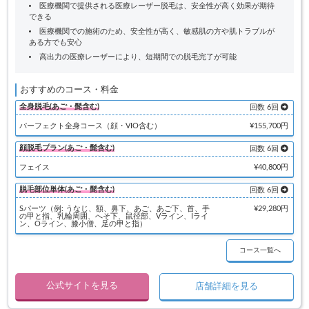
医療機関で提供される医療レーザー脱毛は、安全性が高く効果が期待
できる
医療機関での施術のため、安全性が高く、敏感肌の方や肌トラブルが
ある方でも安心
高出力の医療レーザーにより、短期間での脱毛完了が可能
おすすめのコース・料金
全身脱毛(あご・髭含む)
回数 6回
パーフェクト全身コース（顔・VIO含む）
¥155,700円
顔脱毛プラン(あご・髭含む)
回数 6回
フェイス
¥40,800円
脱毛部位単体(あご・髭含む)
回数 6回
Sパーツ（例: うなじ、額、鼻下、あご、あご下、首、手
¥29,280円
の甲と指、乳輪周囲、へそ下、鼠径部、Vライン、Iライ
ン、Oライン、膝小僧、足の甲と指）
コース一覧へ
公式サイトを見る
店舗詳細を見る