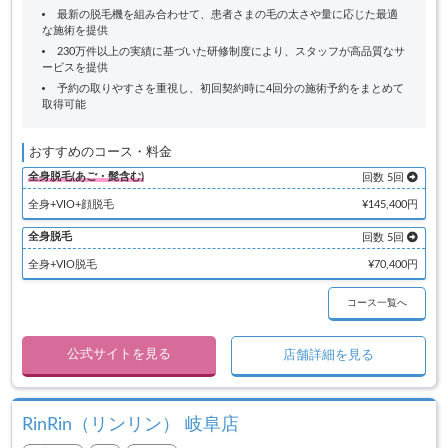
最新の脱毛機を組み合わせて、患者さまの毛の太さや量に応じた最適
な施術を提供
230万件以上の実績に基づいた研修制度により、スタッフが高品質なサ
ービスを提供
予約の取りやすさを重視し、初回契約時に4回分の施術予約をまとめて
取得可能
おすすめのコース・料金
全身脱毛(あご・髭含む)
回数 5回
全身+VIO+顔脱毛
¥145,400円
全身脱毛
回数 5回
全身+VIO脱毛
¥70,400円
コース一覧へ
公式サイトを見る
店舗詳細を見る
RinRin（リンリン） 岐阜店