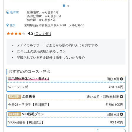
最寄駅
「広瀬通駅」から徒歩3分
「あおば通駅」から徒歩3分
「仙台駅」から徒歩6分
住所
宮城県仙台市青葉区中央2-7-28 メルビル3F
4.2
(口コミ4件)
メディカルサポートがあるから肌の弱い人にもおすすめ
25年以上の脱毛実績があるサロン
記載されている料金以外は発生しないから安心
おすすめのコース・料金
脱毛部位単体(あご・髭含む)
回数 8回
Sパーツ1ヶ所
¥20,500円
全身脱毛
初回割引
通い放題・回数無制限
全身26ヶ所脱毛【初回限定】
月額6,600円
VIO脱毛プラン
初回割引
回数 6回
VIO6回脱毛【初回限定】
¥3,190円