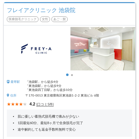
フレイアクリニック 池袋院
医療脱毛クリニック
女性
あご・髭
最寄駅
「池袋駅」から徒歩4分
「東池袋駅」から徒歩9分
「東池袋四丁目駅」から徒歩10分
住所
〒170-0013 東京都豊島区東池袋1-2-2 東池ビル 6階
4.2
(口コミ5件)
肌に優しい蓄熱式脱毛機で痛みが少ない
1回最短60分、最短8ヶ月で全身脱毛が完了
途中解約しても返金手数料無料で安心