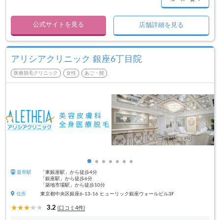
公式サイトを見る
店舗詳細を見る
アリシアクリニック 銀座6丁目院
医療脱毛クリニック
女性
あご・髭
最寄駅
「東銀座駅」から徒歩4分
「銀座駅」から徒歩6分
「築地市場駅」から徒歩10分
住所
東京都中央区銀座6-13-16 ヒューリック銀座ウォールビル3F
3.2
(口コミ4件)