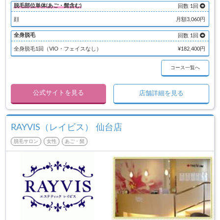
脱毛部位単体(あご・髭含む)
回数 1回
顔
月額3,060円
全身脱毛
回数 1回
全身脱毛1回（VIO・フェイスなし）
¥182,400円
コース一覧へ
公式サイトを見る
店舗詳細を見る
RAYVIS（レイビス） 仙台店
脱毛サロン
女性
あご・髭