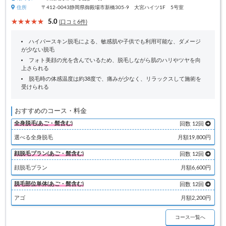
住所
〒412-0043静岡県御殿場市新橋305-9 大宮ハイツ1F 5号室
5.0
(口コミ6件)
ハイパースキン脱毛による、敏感肌や子供でも利用可能な、ダメージ
が少ない脱毛
フォト美顔の光を含んでいるため、脱毛しながら肌のハリやツヤを向
上さられる
脱毛時の体感温度は約38度で、痛みが少なく、リラックスして施術を
受けられる
おすすめのコース・料金
全身脱毛(あご・髭含む)
回数 12回
選べる全身脱毛
月額19,800円
顔脱毛プラン(あご・髭含む)
回数 12回
顔脱毛プラン
月額6,600円
脱毛部位単体(あご・髭含む)
回数 12回
アゴ
月額2,200円
コース一覧へ