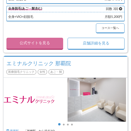
全身脱毛(あご・髭含む)
回数 3回
全身+VIO+顔脱毛
月額5,200円
コース一覧へ
公式サイトを見る
店舗詳細を見る
エミナルクリニック 那覇院
医療脱毛クリニック
女性
あご・髭