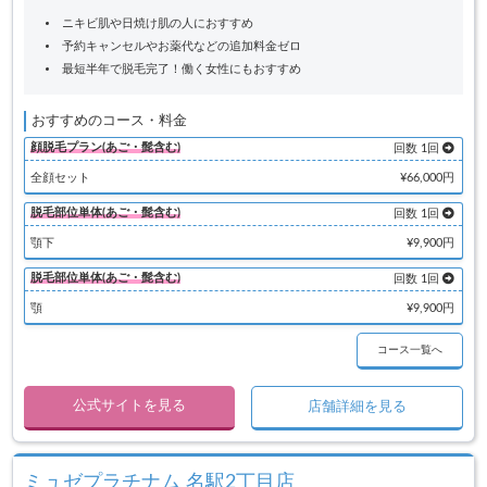
ニキビ肌や日焼け肌の人におすすめ
予約キャンセルやお薬代などの追加料金ゼロ
最短半年で脱毛完了！働く女性にもおすすめ
おすすめのコース・料金
顔脱毛プラン(あご・髭含む)
回数 1回
全顔セット
¥66,000円
脱毛部位単体(あご・髭含む)
回数 1回
顎下
¥9,900円
脱毛部位単体(あご・髭含む)
回数 1回
顎
¥9,900円
コース一覧へ
公式サイトを見る
店舗詳細を見る
ミュゼプラチナム 名駅2丁目店