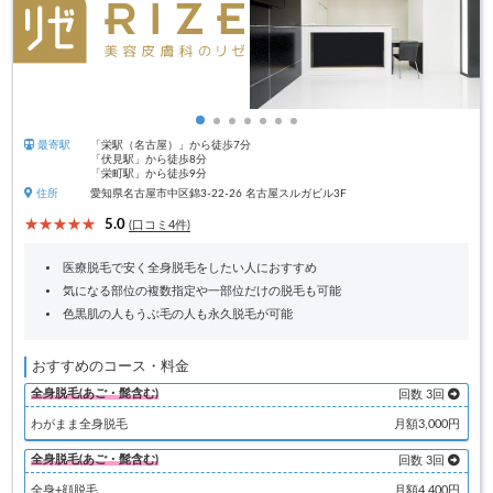
最寄駅
「栄駅（名古屋）」から徒歩7分
「伏見駅」から徒歩8分
「栄町駅」から徒歩9分
住所
愛知県名古屋市中区錦3-22-26 名古屋スルガビル3F
5.0
(口コミ4件)
医療脱毛で安く全身脱毛をしたい人におすすめ
気になる部位の複数指定や一部位だけの脱毛も可能
色黒肌の人もうぶ毛の人も永久脱毛が可能
おすすめのコース・料金
全身脱毛(あご・髭含む)
回数 3回
わがまま全身脱毛
月額3,000円
全身脱毛(あご・髭含む)
回数 3回
全身+顔脱毛
月額4,400円