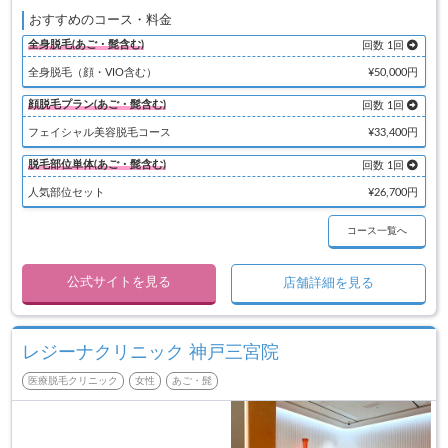
おすすめのコース・料金
全身脱毛(あご・髭含む)
回数 1回
全身脱毛（顔・VIO含む）
¥50,000円
顔脱毛プラン(あご・髭含む)
回数 1回
フェイシャル美容脱毛コース
¥33,400円
脱毛部位単体(あご・髭含む)
回数 1回
人気部位セット
¥26,700円
コース一覧へ
公式サイトを見る
店舗詳細を見る
レジーナクリニック 神戸三宮院
医療脱毛クリニック
女性
あご・髭