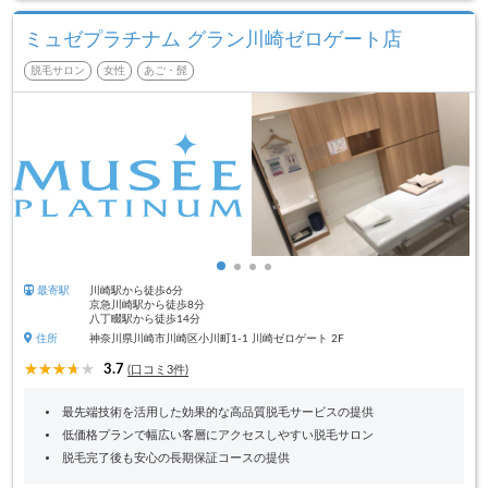
ミュゼプラチナム グラン川崎ゼロゲート店
脱毛サロン
女性
あご・髭
最寄駅
川崎駅から徒歩6分
京急川崎駅から徒歩8分
八丁畷駅から徒歩14分
住所
神奈川県川崎市川崎区小川町1-1 川崎ゼロゲート 2F
3.7
(口コミ3件)
最先端技術を活用した効果的な高品質脱毛サービスの提供
低価格プランで幅広い客層にアクセスしやすい脱毛サロン
脱毛完了後も安心の長期保証コースの提供