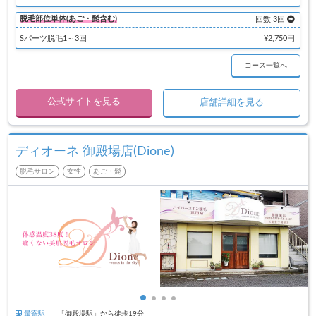
脱毛部位単体(あご・髭含む)
回数 3回
Sパーツ脱毛1～3回
¥2,750円
コース一覧へ
公式サイトを見る
店舗詳細を見る
ディオーネ 御殿場店(Dione)
脱毛サロン
女性
あご・髭
最寄駅
「御殿場駅」から徒歩19分