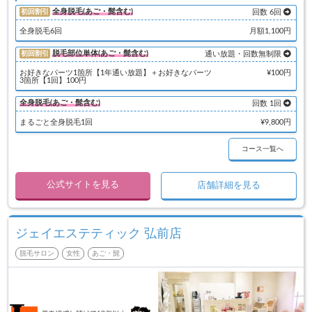
全身脱毛(あご・髭含む)
初回割引
回数 6回
全身脱毛6回
月額1,100円
脱毛部位単体(あご・髭含む)
初回割引
通い放題・回数無制限
お好きなパーツ1箇所【1年通い放題】＋お好きなパーツ
¥100円
3箇所【1回】100円
全身脱毛(あご・髭含む)
回数 1回
まるごと全身脱毛1回
¥9,800円
コース一覧へ
公式サイトを見る
店舗詳細を見る
ジェイエステティック 弘前店
脱毛サロン
女性
あご・髭