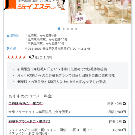
最寄駅
「弘前駅」から徒歩6分
「弘前東高前駅」から徒歩15分
「中央弘前駅」から徒歩16分
住所
〒036-8003 青森県弘前市駅前町9-20 ヒロロ 4F
4.7
(口コミ7件)
初回限定ワキ脱毛45円という非常に低価格での脱毛体験提供
月々4,900円からの全身脱毛プランで部位と回数を自由に選択可能
45年以上の運営歴と130万人以上の女性の肌をケアした実績
おすすめのコース・料金
全身脱毛(あご・髭含む)
回数 40回
全身フリーチョイス40回脱毛（全身脱毛）
月額4,900円
顔脱毛プラン(あご・髭含む)
回数 2回
フェイス6プラン(額・両Cライン・両頬・口回り・両フェ
¥2,200円
イスライン・あご 各2回分)