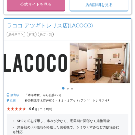
公式サイトを見る
店舗詳細を見る
ラココ アツギトレリス店(LACOCO)
脱毛サロン
女性
あご・髭
最寄駅
「本厚木駅」から徒歩29分
住所
神奈川県厚木市戸室５－３１－１アット/アツギ・トレリス４F
4.6
(口コミ8件)
SHR方式を採用し、痛みが少なく、毛周期に関係なく施術可能
業界初のBBL機能を搭載した脱毛機で、シミやくすみなどの肌悩みに
も対応