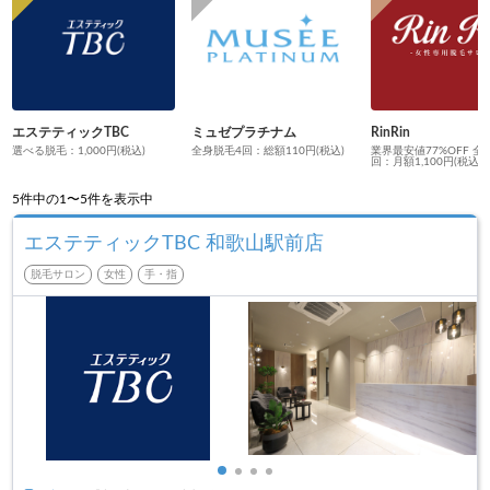
エステティックTBC
ミュゼプラチナム
RinRin
選べる脱毛：1,000円(税込)
全身脱毛4回：総額110円(税込)
業界最安値77%OFF 全
回：月額1,100円(税込)
5
件中の1〜5件を表示中
エステティックTBC 和歌山駅前店
脱毛サロン
女性
手・指