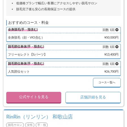
低価格プランで幅広い客層にアクセスしやすい脱毛サロン
脱毛完了後も安心の長期保証コースの提供
おすすめのコース・料金
全身脱毛(手・指含む)
回数 1回
全身脱毛（顔・VIO含む）
¥50,000円
脱毛部位単体(手・指含む)
回数 1回
フリーセレクト【Sパーツ】
¥13,400円
脱毛部位単体(手・指含む)
回数 1回
人気部位セット
¥26,700円
コース一覧へ
公式サイトを見る
店舗詳細を見る
RinRin（リンリン） 和歌山店
脱毛サロン
女性
手・指