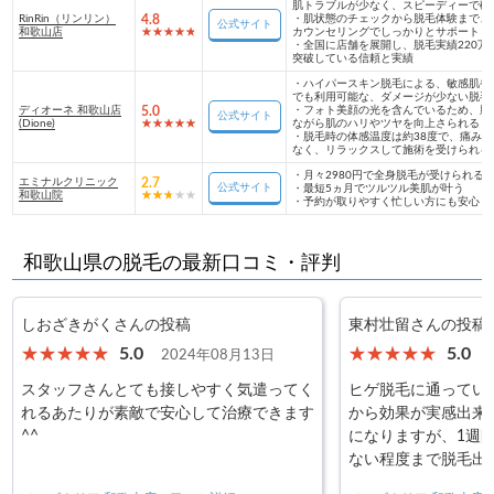
肌トラブルが少なく、スピーディーで確
RinRin（リンリン）
4.8
・
肌状態のチェックから脱毛体験まで、
公式サイト
和歌山店
カウンセリングでしっかりとサポート
・
全国に店舗を展開し、脱毛実績220万
突破している信頼と実績
・
ハイパースキン脱毛による、敏感肌や
でも利用可能な、ダメージが少ない脱毛
ディオーネ 和歌山店
5.0
・
フォト美顔の光を含んでいるため、脱
公式サイト
(Dione)
ながら肌のハリやツヤを向上さられる
・
脱毛時の体感温度は約38度で、痛みが
なく、リラックスして施術を受けられる
・
月々2980円で全身脱毛が受けられる
エミナルクリニック
2.7
公式サイト
・
最短5ヵ月でツルツル美肌が叶う
和歌山院
・
予約が取りやすく忙しい方にも安心
和歌山県の脱毛の最新口コミ・評判
しおざきがくさんの投稿
東村壮留さんの投稿
5.0
5.0
2024年08月13日
スタッフさんとても接しやすく気遣ってく
ヒゲ脱毛に通っていま
れるあたりが素敵で安心して治療できます
から効果が実感出来
^^
になりますが、1週
ない程度まで脱毛出