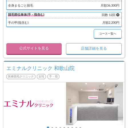
全身まるごと脱毛
月額36,300円
脱毛部位単体(手・指含む)
回数 12回
手の甲(指含む)
月額2,200円
コース一覧へ
公式サイトを見る
店舗詳細を見る
エミナルクリニック 和歌山院
医療脱毛クリニック
女性
手・指