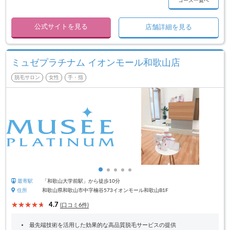
コース一覧へ
公式サイトを見る
店舗詳細を見る
ミュゼプラチナム イオンモール和歌山店
脱毛サロン
女性
手・指
最寄駅
「和歌山大学前駅」から徒歩10分
住所
和歌山県和歌山市中字楠谷573イオンモール和歌山B1F
4.7
(口コミ6件)
最先端技術を活用した効果的な高品質脱毛サービスの提供