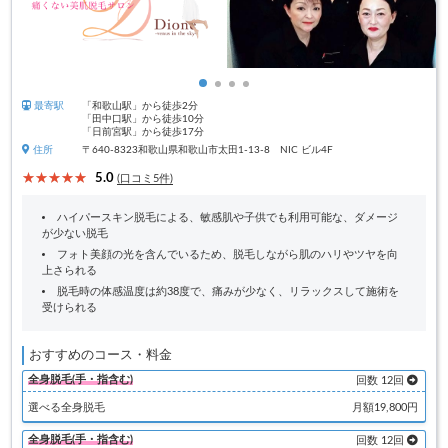
最寄駅
「和歌山駅」から徒歩2分
「田中口駅」から徒歩10分
「日前宮駅」から徒歩17分
住所
〒640-8323和歌山県和歌山市太田1-13-8 NIC ビル4F
5.0
(口コミ5件)
ハイパースキン脱毛による、敏感肌や子供でも利用可能な、ダメージ
が少ない脱毛
フォト美顔の光を含んでいるため、脱毛しながら肌のハリやツヤを向
上さられる
脱毛時の体感温度は約38度で、痛みが少なく、リラックスして施術を
受けられる
おすすめのコース・料金
全身脱毛(手・指含む)
回数 12回
選べる全身脱毛
月額19,800円
全身脱毛(手・指含む)
回数 12回