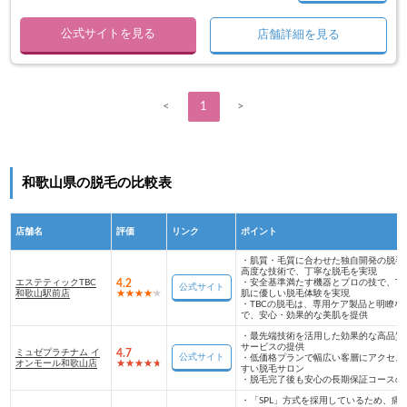
公式サイトを見る
店舗詳細を見る
<
1
>
和歌山県の脱毛の比較表
店舗名
評価
リンク
ポイント
・
肌質・毛質に合わせた独自開発の脱毛
高度な技術で、丁寧な脱毛を実現
エステティックTBC
4.2
・
安全基準満たす機器とプロの技で、TB
公式サイト
和歌山駅前店
肌に優しい脱毛体験を実現
・
TBCの脱毛は、専用ケア製品と明瞭な
で、安心・効果的な美肌を提供
・
最先端技術を活用した効果的な高品質
サービスの提供
ミュゼプラチナム イ
4.7
公式サイト
・
低価格プランで幅広い客層にアクセス
オンモール和歌山店
すい脱毛サロン
・
脱毛完了後も安心の長期保証コースの
・
「SPL」方式を採用しているため、痛