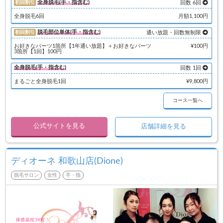
全身脱毛(手・指含む)
初回割引
回数 6回
全身脱毛6回
月額1,100円
脱毛部位単体(手・指含む)
初回割引
通い放題・回数無制限
お好きなパーツ1箇所【1年通い放題】＋お好きなパーツ
¥100円
3箇所【1回】100円
全身脱毛(手・指含む)
回数 1回
まるごと全身脱毛1回
¥9,800円
コース一覧へ
公式サイトを見る
店舗詳細を見る
ディオーネ 和歌山店(Dione)
脱毛サロン
女性
手・指