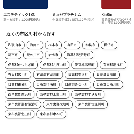
エステティックTBC
ミュゼプラチナム
RinRin
選べる脱毛：1,000円(税込)
全身脱毛4回：総額110円(税込)
業界最安値77%OFF 全
回：月額1,100円(税込)
近くの市区町村から探す
和歌山市
海南市
橋本市
有田市
御坊市
田辺市
新宮市
紀の川市
岩出市
海草郡紀美野町
伊都郡かつらぎ町
伊都郡九度山町
伊都郡高野町
有田郡湯浅町
有田郡広川町
有田郡有田川町
日高郡美浜町
日高郡日高町
日高郡由良町
日高郡印南町
日高郡みなべ町
日高郡日高川町
西牟婁郡白浜町
西牟婁郡上富田町
西牟婁郡すさみ町
東牟婁郡那智勝浦町
東牟婁郡太地町
東牟婁郡古座川町
東牟婁郡北山村
東牟婁郡串本町