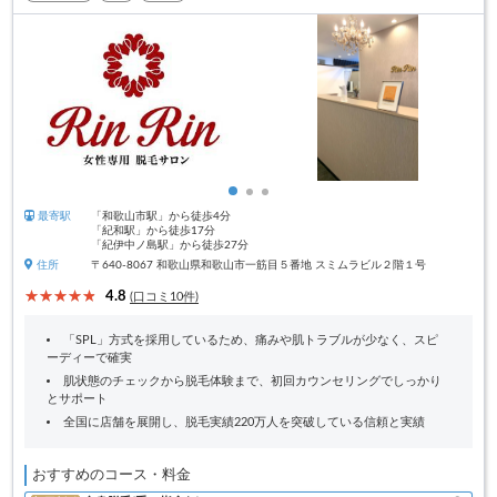
最寄駅
「和歌山市駅」から徒歩4分
「紀和駅」から徒歩17分
「紀伊中ノ島駅」から徒歩27分
住所
〒640-8067 和歌山県和歌山市一筋目５番地 スミムラビル２階１号
4.8
(口コミ10件)
「SPL」方式を採用しているため、痛みや肌トラブルが少なく、スピ
ーディーで確実
肌状態のチェックから脱毛体験まで、初回カウンセリングでしっかり
とサポート
全国に店舗を展開し、脱毛実績220万人を突破している信頼と実績
おすすめのコース・料金