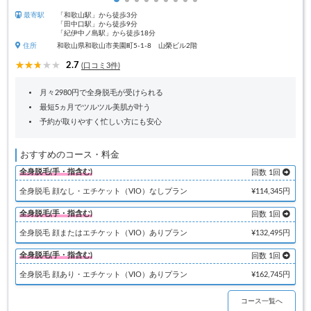
最寄駅
「和歌山駅」から徒歩3分
「田中口駅」から徒歩9分
「紀伊中ノ島駅」から徒歩18分
住所
和歌山県和歌山市美園町5-1-8 山榮ビル2階
2.7
(口コミ3件)
月々2980円で全身脱毛が受けられる
最短5ヵ月でツルツル美肌が叶う
予約が取りやすく忙しい方にも安心
おすすめのコース・料金
全身脱毛(手・指含む)
回数 1回
全身脱毛 顔なし・エチケット（VIO）なしプラン
¥114,345円
全身脱毛(手・指含む)
回数 1回
全身脱毛 顔またはエチケット（VIO）ありプラン
¥132,495円
全身脱毛(手・指含む)
回数 1回
全身脱毛 顔あり・エチケット（VIO）ありプラン
¥162,745円
コース一覧へ