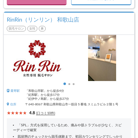
RinRin（リンリン） 和歌山店
脱毛サロン
女性
鼻
最寄駅
「和歌山市駅」から徒歩4分
「紀和駅」から徒歩17分
「紀伊中ノ島駅」から徒歩27分
住所
〒640-8067 和歌山県和歌山市一筋目５番地 スミムラビル２階１号
4.8
(口コミ10件)
「SPL」方式を採用しているため、痛みや肌トラブルが少なく、スピ
ーディーで確実
肌状態のチェックから脱毛体験まで、初回カウンセリングでしっかり