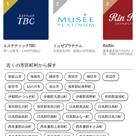
エステティックTBC
ミュゼプラチナム
RinRin
選べる脱毛：1,000円(税込)
全身脱毛4回：総額110円(税込)
業界最安値77%OFF 全
回：月額1,100円(税込)
近くの市区町村から探す
和歌山市
海南市
橋本市
有田市
御坊市
田辺市
新宮市
紀の川市
岩出市
海草郡紀美野町
伊都郡かつらぎ町
伊都郡九度山町
伊都郡高野町
有田郡湯浅町
有田郡広川町
有田郡有田川町
日高郡美浜町
日高郡日高町
日高郡由良町
日高郡印南町
日高郡みなべ町
日高郡日高川町
西牟婁郡白浜町
西牟婁郡上富田町
西牟婁郡すさみ町