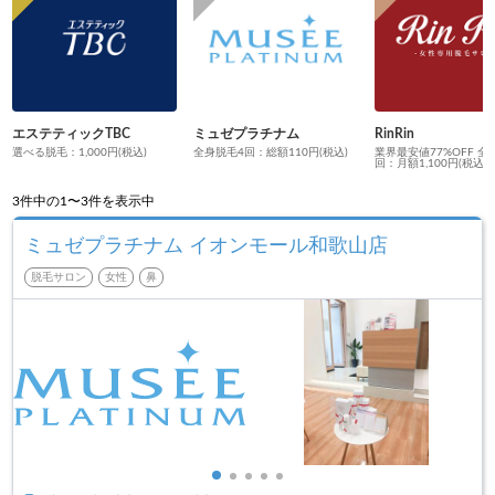
エステティックTBC
ミュゼプラチナム
RinRin
選べる脱毛：1,000円(税込)
全身脱毛4回：総額110円(税込)
業界最安値77%OFF 全
回：月額1,100円(税込)
3
件中の1〜3件を表示中
ミュゼプラチナム イオンモール和歌山店
脱毛サロン
女性
鼻