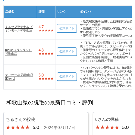
店舗名
評価
リンク
ポイント
・
最先端技術を活用した効果的な高品質
サービスの提供
ミュゼプラチナム イ
4.7
公式サイト
・
低価格プランで幅広い客層にアクセス
オンモール和歌山店
すい脱毛サロン
・
脱毛完了後も安心の長期保証コースの
・
「SPL」方式を採用しているため、痛
肌トラブルが少なく、スピーディーで確
RinRin（リンリン）
4.8
・
肌状態のチェックから脱毛体験まで、
公式サイト
和歌山店
カウンセリングでしっかりとサポート
・
全国に店舗を展開し、脱毛実績220万
突破している信頼と実績
・
ハイパースキン脱毛による、敏感肌や
でも利用可能な、ダメージが少ない脱毛
ディオーネ 和歌山店
5.0
・
フォト美顔の光を含んでいるため、脱
公式サイト
(Dione)
ながら肌のハリやツヤを向上さられる
・
脱毛時の体感温度は約38度で、痛みが
なく、リラックスして施術を受けられる
和歌山県の脱毛の最新口コミ・評判
ちるさんの投稿
uさんの投稿
5.0
5.0
2024年07月17日