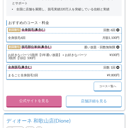
とサポート
全国に店舗を展開し、脱毛実績220万人を突破している信頼と実績
おすすめのコース・料金
全身脱毛(鼻含む)
初回割引
回数 6回
全身脱毛6回
月額1,100円
脱毛部位単体(鼻含む)
初回割引
通い放題・回数無制限
お好きなパーツ1箇所【1年通い放題】＋お好きなパーツ
¥100円
3箇所【1回】100円
全身脱毛(鼻含む)
回数 1回
まるごと全身脱毛1回
¥9,800円
コース一覧へ
公式サイトを見る
店舗詳細を見る
ディオーネ 和歌山店(Dione)