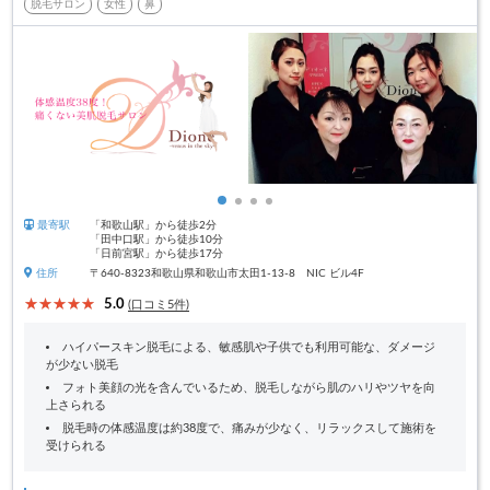
脱毛サロン
女性
鼻
最寄駅
「和歌山駅」から徒歩2分
「田中口駅」から徒歩10分
「日前宮駅」から徒歩17分
住所
〒640-8323和歌山県和歌山市太田1-13-8 NIC ビル4F
5.0
(口コミ5件)
ハイパースキン脱毛による、敏感肌や子供でも利用可能な、ダメージ
が少ない脱毛
フォト美顔の光を含んでいるため、脱毛しながら肌のハリやツヤを向
上さられる
脱毛時の体感温度は約38度で、痛みが少なく、リラックスして施術を
受けられる