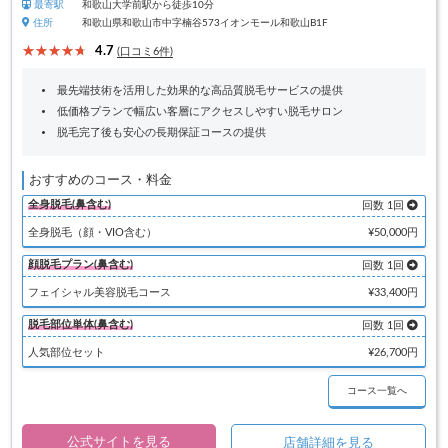
最寄駅
和歌山大学前駅から徒歩10分
住所
和歌山県和歌山市中字楠谷573イオンモール和歌山B1F
4.7
(口コミ6件)
最先端技術を活用した効果的な高品質脱毛サービスの提供
低価格プランで幅広い客層にアクセスしやすい脱毛サロン
脱毛完了後も安心の長期保証コースの提供
おすすめのコース・料金
全身脱毛(鼻含む)
回数 1回
全身脱毛（顔・VIO含む）
¥50,000円
顔脱毛プラン(鼻含む)
回数 1回
フェイシャル美容脱毛コース
¥33,400円
脱毛部位単体(鼻含む)
回数 1回
人気部位セット
¥26,700円
コース一覧へ
公式サイトを見る
店舗詳細を見る