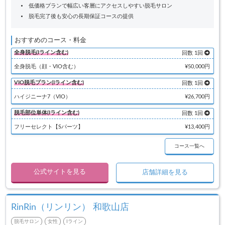
低価格プランで幅広い客層にアクセスしやすい脱毛サロン
脱毛完了後も安心の長期保証コースの提供
おすすめのコース・料金
全身脱毛(Iライン含む)
回数 1回
全身脱毛（顔・VIO含む）
¥50,000円
VIO脱毛プラン(Iライン含む)
回数 1回
ハイジニーナ7（VIO）
¥26,700円
脱毛部位単体(Iライン含む)
回数 1回
フリーセレクト【Sパーツ】
¥13,400円
コース一覧へ
公式サイトを見る
店舗詳細を見る
RinRin（リンリン） 和歌山店
脱毛サロン
女性
Iライン