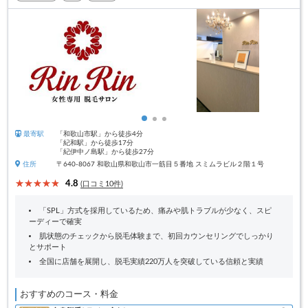
最寄駅
「和歌山市駅」から徒歩4分
「紀和駅」から徒歩17分
「紀伊中ノ島駅」から徒歩27分
住所
〒640-8067 和歌山県和歌山市一筋目５番地 スミムラビル２階１号
4.8
(口コミ10件)
「SPL」方式を採用しているため、痛みや肌トラブルが少なく、スピ
ーディーで確実
肌状態のチェックから脱毛体験まで、初回カウンセリングでしっかり
とサポート
全国に店舗を展開し、脱毛実績220万人を突破している信頼と実績
おすすめのコース・料金