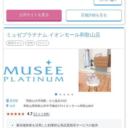
コース一覧へ
公式サイトを見る
店舗詳細を見る
ミュゼプラチナム イオンモール和歌山店
脱毛サロン
女性
Iライン
最寄駅
「和歌山大学前駅」から徒歩10分
住所
和歌山県和歌山市中字楠谷573イオンモール和歌山B1F
4.7
(口コミ6件)
最先端技術を活用した効果的な高品質脱毛サービスの提供