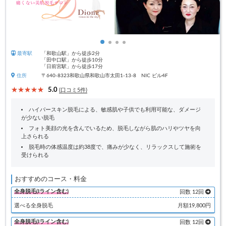
最寄駅
「和歌山駅」から徒歩2分
「田中口駅」から徒歩10分
「日前宮駅」から徒歩17分
住所
〒640-8323和歌山県和歌山市太田1-13-8 NIC ビル4F
5.0
(口コミ5件)
ハイパースキン脱毛による、敏感肌や子供でも利用可能な、ダメージ
が少ない脱毛
フォト美顔の光を含んでいるため、脱毛しながら肌のハリやツヤを向
上さられる
脱毛時の体感温度は約38度で、痛みが少なく、リラックスして施術を
受けられる
おすすめのコース・料金
全身脱毛(Iライン含む)
回数 12回
選べる全身脱毛
月額19,800円
全身脱毛(Iライン含む)
回数 12回