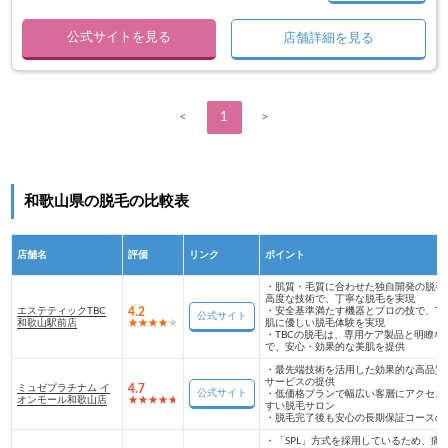
公式サイトを見る
店舗詳細を見る
<
1
>
和歌山県の脱毛の比較表
店舗名
評価
リンク
ポイント
・
肌質・毛質に合わせた独自開発の脱毛
高度な技術で、丁寧な脱毛を実現
エステティックTBC
4.2
・
安全基準満たす機器とプロの技で、TB
公式サイト
和歌山駅前店
肌に優しい脱毛体験を実現
・
TBCの脱毛は、専用ケア製品と明瞭な
で、安心・効果的な美肌を提供
・
最先端技術を活用した効果的な高品質
サービスの提供
ミュゼプラチナム イ
4.7
公式サイト
・
低価格プランで幅広い客層にアクセス
オンモール和歌山店
すい脱毛サロン
・
脱毛完了後も安心の長期保証コースの
・
「SPL」方式を採用しているため、痛