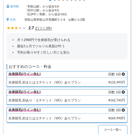
最寄駅
「和歌山駅」から徒歩3分
「田中口駅」から徒歩9分
「紀伊中ノ島駅」から徒歩18分
住所
和歌山県和歌山市美園町5-1-8 山榮ビル2階
2.7
(口コミ3件)
月々2980円で全身脱毛が受けられる
最短5ヵ月でツルツル美肌が叶う
予約が取りやすく忙しい方にも安心
おすすめのコース・料金
全身脱毛(Iライン含む)
回数 1回
全身脱毛 顔またはエチケット（VIO）ありプラン
¥132,495円
全身脱毛(Iライン含む)
回数 1回
全身脱毛 顔あり・エチケット（VIO）ありプラン
¥162,745円
全身脱毛(Iライン含む)
回数 5回
全身脱毛 顔またはエチケット（VIO）ありプラン
¥264,990円
コース一覧へ