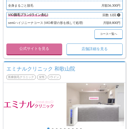
全身まるごと脱毛
月額36,300円
VIO脱毛プラン(Iライン含む)
回数 12回
semiハイジニーナコース (VIO希望の形を残して処理)
月額8,800円
コース一覧へ
公式サイトを見る
店舗詳細を見る
エミナルクリニック 和歌山院
医療脱毛クリニック
女性
Iライン