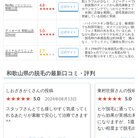
肌トラブルが少なく、スピーディーで確
RinRin（リンリン）
4.8
・
肌状態のチェックから脱毛体験まで、
公式サイト
和歌山店
カウンセリングでしっかりとサポート
・
全国に店舗を展開し、脱毛実績220万
突破している信頼と実績
・
ハイパースキン脱毛による、敏感肌や
でも利用可能な、ダメージが少ない脱毛
ディオーネ 和歌山店
5.0
・
フォト美顔の光を含んでいるため、脱
公式サイト
(Dione)
ながら肌のハリやツヤを向上さられる
・
脱毛時の体感温度は約38度で、痛みが
なく、リラックスして施術を受けられる
・
月々2980円で全身脱毛が受けられる
エミナルクリニック
2.7
公式サイト
・
最短5ヵ月でツルツル美肌が叶う
和歌山院
・
予約が取りやすく忙しい方にも安心
和歌山県の脱毛の最新口コミ・評判
しおざきがくさんの投稿
東村壮留さんの投稿
5.0
5.0
2024年08月13日
スタッフさんとても接しやすく気遣ってく
ヒゲ脱毛に通っていま
れるあたりが素敵で安心して治療できます
から効果が実感出来
^^
になりますが、1週
ない程度まで脱毛出