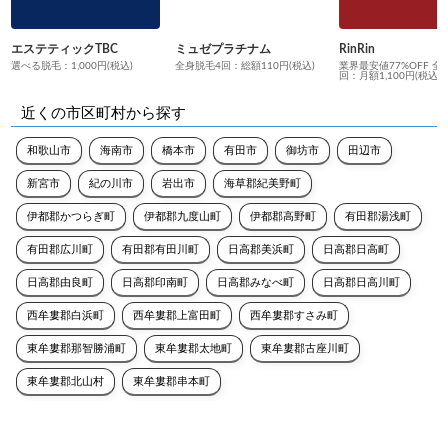
エステティックTBC
ミュゼプラチナム
RinRin
選べる脱毛：1,000円(税込)
全身脱毛4回：総額110円(税込)
業界最安値77%OFF 全
回：月額1,100円(税込)
近くの市区町村から探す
和歌山市
海南市
橋本市
有田市
御坊市
田辺市
新宮市
紀の川市
岩出市
海草郡紀美野町
伊都郡かつらぎ町
伊都郡九度山町
伊都郡高野町
有田郡湯浅町
有田郡広川町
有田郡有田川町
日高郡美浜町
日高郡日高町
日高郡由良町
日高郡印南町
日高郡みなべ町
日高郡日高川町
西牟婁郡白浜町
西牟婁郡上富田町
西牟婁郡すさみ町
東牟婁郡那智勝浦町
東牟婁郡太地町
東牟婁郡古座川町
東牟婁郡北山村
東牟婁郡串本町