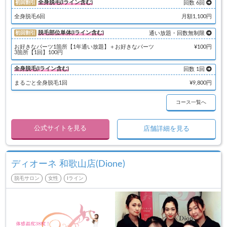
全身脱毛(Iライン含む)
初回割引
回数 6回
全身脱毛6回
月額1,100円
脱毛部位単体(Iライン含む)
初回割引
通い放題・回数無制限
お好きなパーツ1箇所【1年通い放題】＋お好きなパーツ
¥100円
3箇所【1回】100円
全身脱毛(Iライン含む)
回数 1回
まるごと全身脱毛1回
¥9,800円
コース一覧へ
公式サイトを見る
店舗詳細を見る
ディオーネ 和歌山店(Dione)
脱毛サロン
女性
Iライン