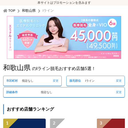
本サイトはプロモーションを含みます
TOP
和歌山県
Iライン
和歌山県
のIライン脱毛おすすめ店舗5選！
市区町村
指定なし
変更
脱毛部位
Iライン
変更
詳細条件
指定なし
変更
おすすめ店舗ランキング