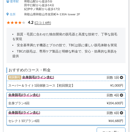
最寄駅
和歌山駅から徒歩5分
田中口駅から徒歩14分
紀伊中ノ島駅から徒歩17分
住所
和歌山県和歌山市友田町4-130A tower 2F
4.2
(口コミ6件)
肌質・毛質に合わせた独自開発の脱毛器と高度な技術で、丁寧な脱毛
を実現
安全基準満たす機器とプロの技で、TBCは肌に優しい脱毛体験を実現
TBCの脱毛は、専用ケア製品と明瞭な料金で、安心・効果的な美肌を
提供
おすすめのコース・料金
全身脱毛(Iライン含む)
初回割引
回数 1回
スーパー＆ライト1回体験コース【初回限定】
¥1,000円
全身脱毛(Iライン含む)
回数 4回
全身プラン6回
¥204,600円
全身脱毛(Iライン含む)
回数 6回
セレクト10プラン6回
¥64,680円